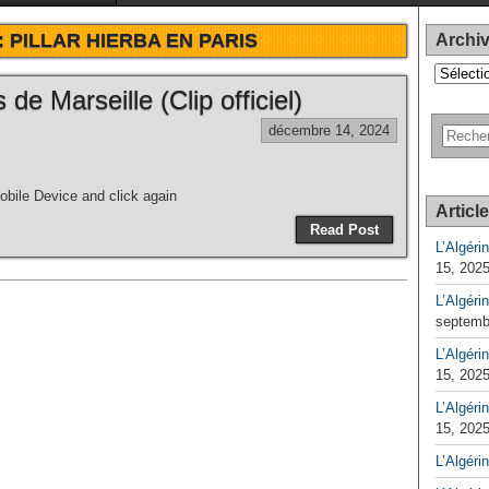
:
PILLAR HIERBA EN PARIS
Archi
Archives
e Marseille (Clip officiel)
décembre 14, 2024
bile Device and click again
Articl
Read Post
L’Algéri
15, 202
L’Algéri
septemb
L’Algérin
15, 202
L’Algérin
15, 202
L’Algéri