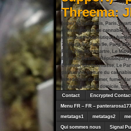
Threema: 
fumer du cannabis, Paris, quart
consommation de cannabis, légi
cannabis thérapeutique, fumée de
7e, Paris 8e, Paris 9e, Paris 10e
Paris 20e, Montmartre, Le Marais
Élysées, Bastille, République,
Défense, Montparnasse, Le Pant
parisienne, culture du cannabi
interdiction de fumer, fumer da
consommation à domicile, cons
Contact
Encrypted Conta
Menu FR – FR – panterarosa17
metatags1
metatags2
me
Qui sommes nous
Signal Pu