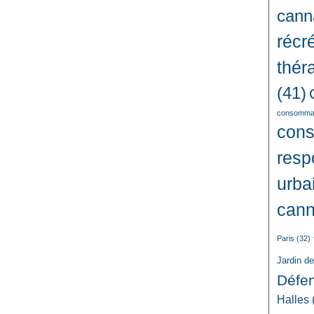
cann
récré
thér
(41)
consommat
con
resp
urba
cann
Paris
(32)
Jardin d
Défe
Halles