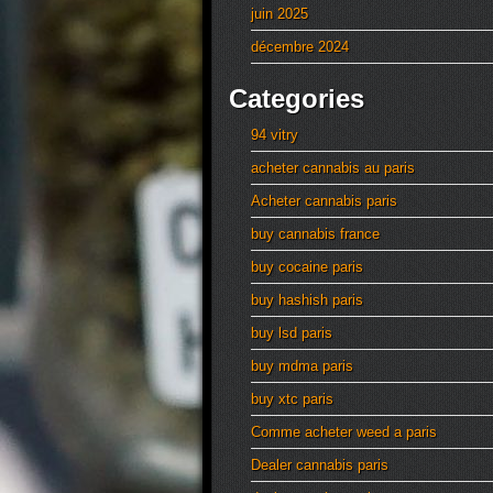
juin 2025
décembre 2024
Categories
94 vitry
acheter cannabis au paris
Acheter cannabis paris
buy cannabis france
buy cocaine paris
buy hashish paris
buy lsd paris
buy mdma paris
buy xtc paris
Comme acheter weed a paris
Dealer cannabis paris