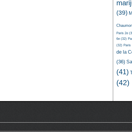
mari
(39)
M
Chaumon
Paris 2e
(3
6e
(32)
Pa
(32)
Paris
de la 
(36)
Sa
(41)
(42)