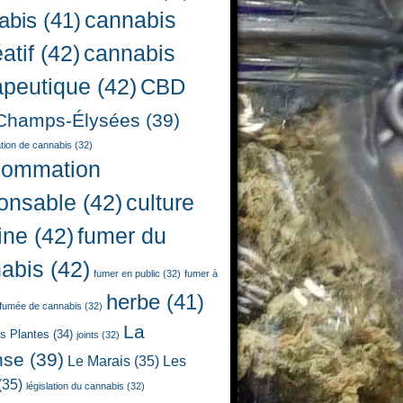
cannabis
abis
(41)
atif
(42)
cannabis
apeutique
(42)
CBD
Champs-Élysées
(39)
ion de cannabis
(32)
sommation
onsable
(42)
culture
ine
(42)
fumer du
abis
(42)
fumer en public
(32)
fumer à
herbe
(41)
fumée de cannabis
(32)
La
es Plantes
(34)
joints
(32)
nse
(39)
Le Marais
(35)
Les
(35)
législation du cannabis
(32)