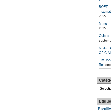
BOEF – 
Traumati
2025
Maes – 
2025
Guleed, 
septemb
MORAD 
OFICIAL
Jim Jone
Rell
sep
Catég
Catégori
Étique
Bastille