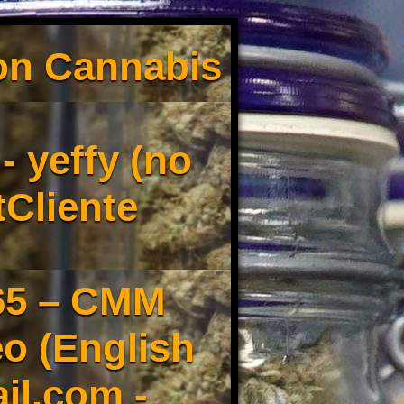
son Cannabis
 yeffy (no
tCliente
65 – CMM
o (English
il.com -