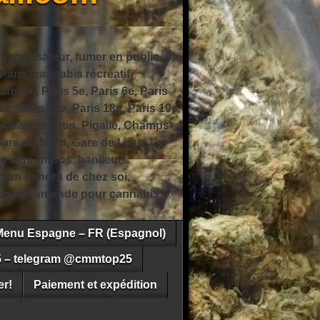
 vaporisateur, fumer en public,
ris, cannabis récréatif,
ris 4e, Paris 5e, Paris 6e, Paris
6e, Paris 17e, Paris 18e, Paris 19e,
 Quartier Latin, Pigalle, Champs-
Gare du Nord, Gare de Lyon, La
s intra-muros, banlieue
n en dehors de chez soi,
e police, amende pour cannabis,
Menu Espagne – FR (Espagnol)
5 – telegram @cmmtop25
r!
Paiement et expédition