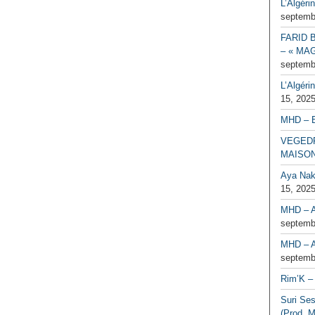
L’Algéri
septemb
FARID 
– « MAG
septemb
L’Algéri
15, 202
MHD – 
VEGEDR
MAISO
Aya Naka
15, 202
MHD – A
septemb
MHD – A
septemb
Rim’K – 
Suri Se
(Prod. M