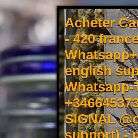
Acheter Ca
- 420 france
Whatsapp+3
english sup
Whatsapp-
+34664537
SIGNAL @cm
support) -