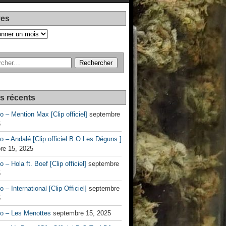
ves
es récents
no – Mention Max [Clip officiel]
septembre
5
no – Andalé [Clip officiel B.O Les Déguns ]
re 15, 2025
o – Hola ft. Boef [Clip officiel]
septembre
5
o – International [Clip Officiel]
septembre
5
no – Les Menottes
septembre 15, 2025