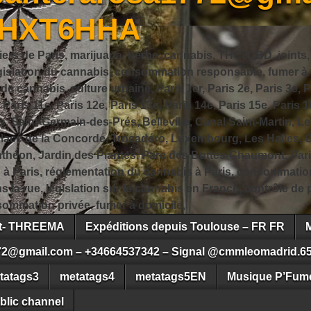
JHXT6HHA
iers de Paris, marijuana, herbe, cannabis, THC, CBD, joints,
slation du cannabis, consommation responsable, fumer à Pa
 cannabis, culture urbaine, Paris 1er, Paris 2e, Paris 3e, Pa
, Paris 11e, Paris 12e, Paris 13e, Paris 14e, Paris 15e, Paris 1
, Saint-Germain-des-Prés, Belleville, Canal Saint-Martin, Le
 Place de la Concorde, Trocadéro, Luxembourg, Les Halles, 
héon, Jardin des Plantes, Parc des Buttes-Chaumont, Pari
s à Paris, réglementation du cannabis à Paris, consommatio
ns la rue, législation sur le cannabis en France, contrôle d
ommation privée, fumer à domicile,
ct- THREEMA
Expéditions depuis Toulouse – FR FR
72@gmail.com – +34664537342 – Signal @cmmleomadrid.6
tatags3
metatags4
metatags5EN
Musique P’Fume
blic channel