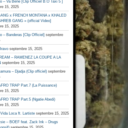
no – Va Bene [Clip Officiel B.O Taxi 5 ]
re 15, 2025
BANG x FRENCH MONTANA x KHALED
HREB GANG » (official Video]
re 15, 2025
no – Banderas [Clip Officiel]
septembre
5
Bravo
septembre 15, 2025
EAM – RAMENEZ LA COUPE A LA
N
septembre 15, 2025
mura – Djadja (Clip officiel)
septembre
5
FRO TRAP Part.7 (La Puissance)
re 15, 2025
FRO TRAP Part.5 (Ngatie Abedi)
re 15, 2025
Vida Loca ft. Lartiste
septembre 15, 2025
ssie – BOEF feat. Zack Ink – Drugs
onsif)
septembre 15, 2025