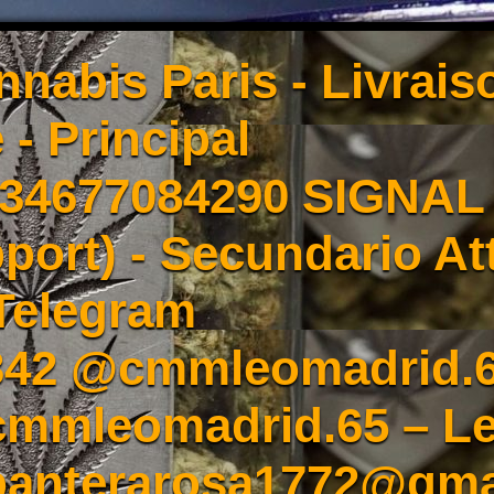
nnabis Paris - Livrai
 - Principal
4677084290 SIGNAL -
port) - Secundario At
Telegram
342 @cmmleomadrid.
mleomadrid.65 – Le
 panterarosa1772@gma