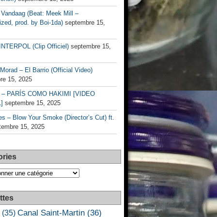
Vandaag (Beat: Meek Mill –
zed, prod. by Boi-1da)
septembre 15,
INTERPOL (Clip Officiel)
septembre 15,
Morad – El Barrio (Official Video)
re 15, 2025
– PARÍS COMO HAKIMI [VIDEO
]
septembre 15, 2025
s – Blow Your Smoke (Director’s Cut) ft.
tembre 15, 2025
ories
es
ttes
Canal Saint-Martin
(36)
(35)