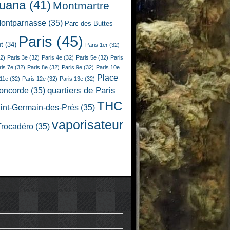
juana
(41)
Montmartre
ontparnasse
(35)
Parc des Buttes-
Paris
(45)
t
(34)
Paris 1er
(32)
2)
Paris 3e
(32)
Paris 4e
(32)
Paris 5e
(32)
Paris
ris 7e
(32)
Paris 8e
(32)
Paris 9e
(32)
Paris 10e
Place
 11e
(32)
Paris 12e
(32)
Paris 13e
(32)
quartiers de Paris
Concorde
(35)
THC
int-Germain-des-Prés
(35)
vaporisateur
Trocadéro
(35)