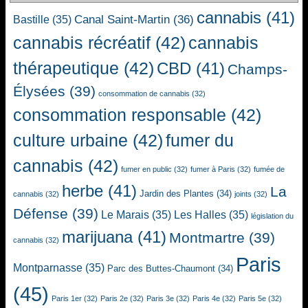
cannabis
(41)
Canal Saint-Martin
(36)
Bastille
(35)
cannabis récréatif
(42)
cannabis
thérapeutique
(42)
CBD
(41)
Champs-
Élysées
(39)
consommation de cannabis
(32)
consommation responsable
(42)
culture urbaine
(42)
fumer du
cannabis
(42)
fumer en public
(32)
fumer à Paris
(32)
fumée de
herbe
(41)
La
Jardin des Plantes
(34)
cannabis
(32)
joints
(32)
Défense
(39)
Le Marais
(35)
Les Halles
(35)
législation du
marijuana
(41)
Montmartre
(39)
cannabis
(32)
Paris
Montparnasse
(35)
Parc des Buttes-Chaumont
(34)
(45)
Paris 1er
(32)
Paris 2e
(32)
Paris 3e
(32)
Paris 4e
(32)
Paris 5e
(32)