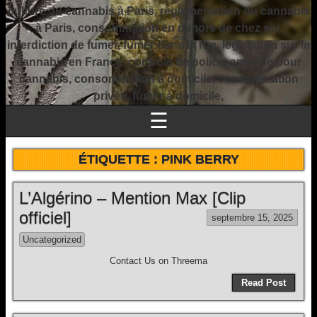
culture du cannabis à Paris, réglementation du cannabis
à Paris, consommation en dehors de chez soi,
interdiction de fumer, fumer dans la rue, législation sur le
cannabis en France, contrôle de police, amende pour
cannabis, consommation à domicile, consommation
privée, fumer à domicile,
☰
ÉTIQUETTE :
PINK BERRY
L’Algérino – Mention Max [Clip
officiel]
septembre 15, 2025
Uncategorized
Contact Us on Threema
Read Post