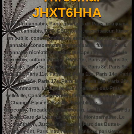
JHXT6HHA
fumer du cannabis, Paris, quartiers de Paris, marijuana,
herbe, cannabis, THC, CBD, joints, vaporisateur, fumer
en public, consommation de cannabis, législation du
cannabis, consommation responsable, fumer à Paris,
cannabis récréatif, cannabis thérapeutique, fumée de
cannabis, culture urbaine, Paris 1er, Paris 2e, Paris 3e,
Paris 4e, Paris 5e, Paris 6e, Paris 7e, Paris 8e, Paris 9e,
Paris 10e, Paris 11e, Paris 12e, Paris 13e, Paris 14e, Paris
15e, Paris 16e, Paris 17e, Paris 18e, Paris 19e, Paris 20e,
Montmartre, Le Marais, Saint-Germain-des-Prés,
Belleville, Canal Saint-Martin, Le Quartier Latin, Pigalle,
Champs-Élysées, Bastille, République, Place de la
Concorde, Trocadéro, Luxembourg, Les Halles, Gare du
Nord, Gare de Lyon, La Défense, Montparnasse, Le
Panthéon, Jardin des Plantes, Parc des Buttes-
Chaumont, Paris intra-muros, banlieue parisienne,