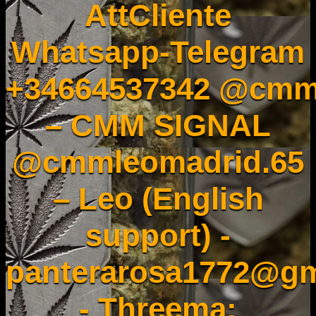
AttCliente
Whatsapp-Telegram
+34664537342 @cmm
– CMM SIGNAL
@cmmleomadrid.65
– Leo (English
support) -
panterarosa1772@gm
- Threema: