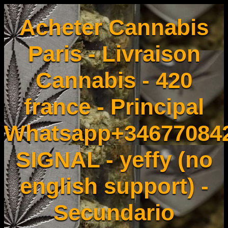
Acheter Cannabis
Paris - Livraison
Cannabis - 420
france - Principal
Whatsapp+34677084
SIGNAL - yeffy (no
english support) -
Secundario