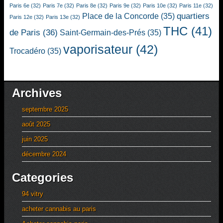
Paris 6e
(32)
Paris 7e
(32)
Paris 8e
(32)
Paris 9e
(32)
Paris 10e
(32)
Paris 11e
(32)
quartiers
Place de la Concorde
(35)
Paris 12e
(32)
Paris 13e
(32)
THC
(41)
de Paris
(36)
Saint-Germain-des-Prés
(35)
vaporisateur
(42)
Trocadéro
(35)
Archives
septembre 2025
août 2025
juin 2025
décembre 2024
Categories
94 vitry
acheter cannabis au paris