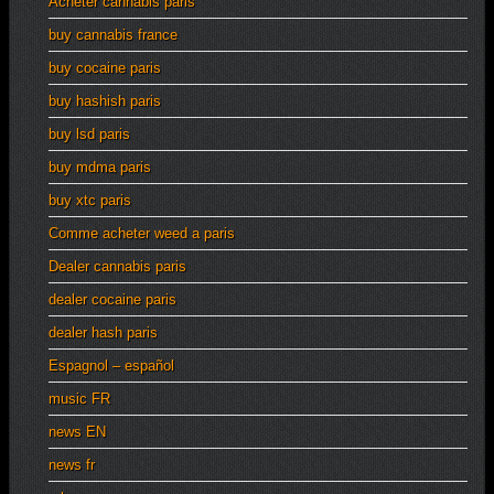
Acheter cannabis paris
buy cannabis france
buy cocaine paris
buy hashish paris
buy lsd paris
buy mdma paris
buy xtc paris
Comme acheter weed a paris
Dealer cannabis paris
dealer cocaine paris
dealer hash paris
Espagnol – español
music FR
news EN
news fr