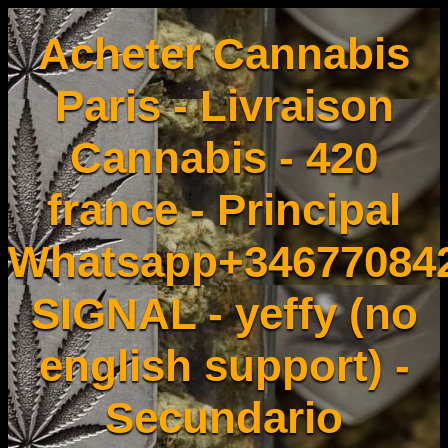
Acheter Cannabis
Paris - Livraison
Cannabis - 420
france - Principal
Whatsapp+34677084
SIGNAL - yeffy (no
english support) -
Secundario