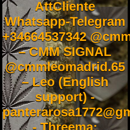
AttCliente
Whatsapp-Telegram
+34664537342 @cmm
– CMM SIGNAL
@cmmleomadrid.65
– Leo (English
support) -
panterarosa1772@gm
- Threema: