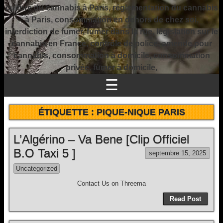
culture du cannabis à Paris, réglementation du cannabis
à Paris, consommation en dehors de chez soi,
interdiction de fumer, fumer dans la rue, législation sur le
cannabis en France, contrôle de police, amende pour
cannabis, consommation à domicile, consommation
privée, fumer à domicile,
☰
ÉTIQUETTE :
PIQUE-NIQUE PARIS
L’Algérino – Va Bene [Clip Officiel
B.O Taxi 5 ]
septembre 15, 2025
Uncategorized
Contact Us on Threema
Read Post