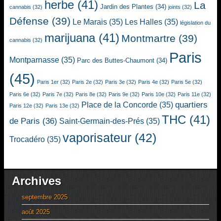
herbe
(41)
La
Jardin des Plantes
(34)
cannabis
(32)
joints
(32)
Défense
(39)
Le Marais
(35)
Les Halles
(35)
législation du
marijuana
(41)
Montmartre
(39)
cannabis
(32)
Paris
Montparnasse
(35)
Parc des Buttes-Chaumont
(34)
(45)
Paris 1er
(32)
Paris 2e
(32)
Paris 3e
(32)
Paris 4e
(32)
Paris 5e
(32)
Paris 6e
(32)
Paris 7e
(32)
Paris 8e
(32)
Paris 9e
(32)
Paris 10e
(32)
Paris 11e
(32)
quartiers
Place de la Concorde
(35)
Paris 12e
(32)
Paris 13e
(32)
THC
(41)
de Paris
(36)
Saint-Germain-des-Prés
(35)
vaporisateur
(42)
Trocadéro
(35)
Archives
septembre 2025
août 2025