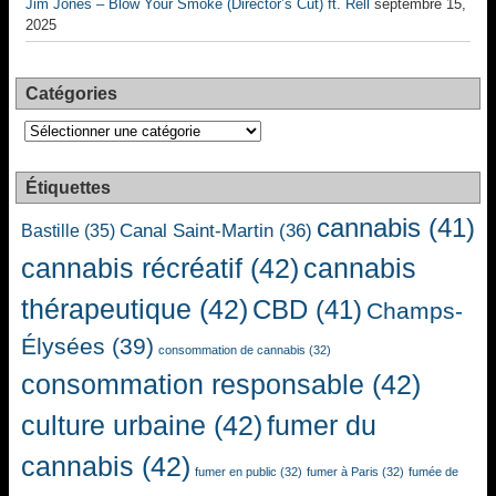
Jim Jones – Blow Your Smoke (Director’s Cut) ft. Rell
septembre 15,
2025
Catégories
Catégories
Étiquettes
cannabis
(41)
Canal Saint-Martin
(36)
Bastille
(35)
cannabis récréatif
(42)
cannabis
thérapeutique
(42)
CBD
(41)
Champs-
Élysées
(39)
consommation de cannabis
(32)
consommation responsable
(42)
culture urbaine
(42)
fumer du
cannabis
(42)
fumer en public
(32)
fumer à Paris
(32)
fumée de