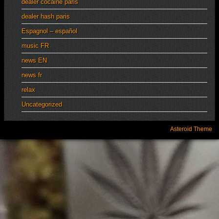
dealer cocaine paris
dealer hash paris
Espagnol – español
music FR
news EN
news fr
relax
Uncategorized
Asteroid Theme