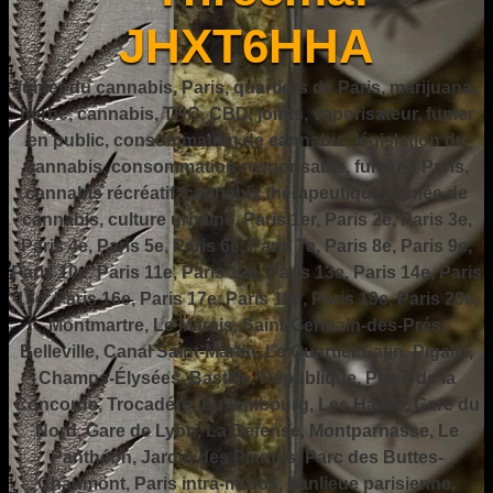
JHXT6HHA
fumer du cannabis, Paris, quartiers de Paris, marijuana,
herbe, cannabis, THC, CBD, joints, vaporisateur, fumer
en public, consommation de cannabis, législation du
cannabis, consommation responsable, fumer à Paris,
cannabis récréatif, cannabis thérapeutique, fumée de
cannabis, culture urbaine, Paris 1er, Paris 2e, Paris 3e,
Paris 4e, Paris 5e, Paris 6e, Paris 7e, Paris 8e, Paris 9e,
Paris 10e, Paris 11e, Paris 12e, Paris 13e, Paris 14e, Paris
15e, Paris 16e, Paris 17e, Paris 18e, Paris 19e, Paris 20e,
Montmartre, Le Marais, Saint-Germain-des-Prés,
Belleville, Canal Saint-Martin, Le Quartier Latin, Pigalle,
Champs-Élysées, Bastille, République, Place de la
Concorde, Trocadéro, Luxembourg, Les Halles, Gare du
Nord, Gare de Lyon, La Défense, Montparnasse, Le
Panthéon, Jardin des Plantes, Parc des Buttes-
Chaumont, Paris intra-muros, banlieue parisienne,