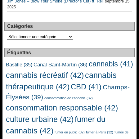
Jim Jones – Blow Your Smoke (Director’s Cut) ft. Rell
septembre 15,
2025
Catégories
Catégories
Étiquettes
cannabis
(41)
Canal Saint-Martin
(36)
Bastille
(35)
cannabis récréatif
(42)
cannabis
thérapeutique
(42)
CBD
(41)
Champs-
Élysées
(39)
consommation de cannabis
(32)
consommation responsable
(42)
culture urbaine
(42)
fumer du
cannabis
(42)
fumer en public
(32)
fumer à Paris
(32)
fumée de