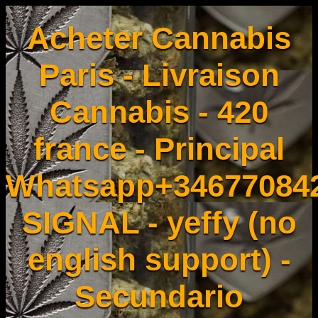
Acheter Cannabis
Paris - Livraison
Cannabis - 420
france - Principal
Whatsapp+34677084
SIGNAL - yeffy (no
english support) -
Secundario