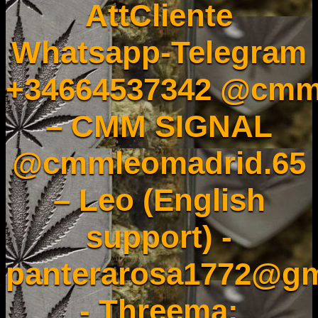
AttCliente
Whatsapp-Telegram
+34664537342 @cmm
– CMM SIGNAL
@cmmleomadrid.65
– Leo (English
support) -
panterarosa1772@gm
- Threema: