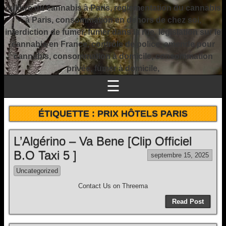
culture du cannabis à Paris, réglementation du cannabis
à Paris, consommation en dehors de chez soi,
interdiction de fumer, fumer dans la rue, législation sur le
cannabis en France, contrôle de police, amende pour
cannabis, consommation à domicile, consommation
privée, fumer à domicile,
☰
ÉTIQUETTE :
PRIX HÔTELS PARIS
L’Algérino – Va Bene [Clip Officiel
B.O Taxi 5 ]
septembre 15, 2025
Uncategorized
Contact Us on Threema
Read Post