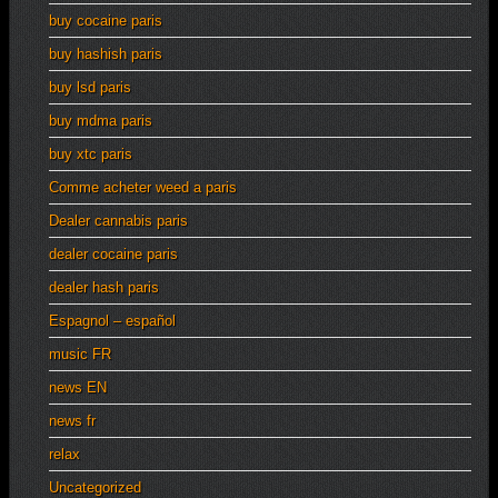
buy cocaine paris
buy hashish paris
buy lsd paris
buy mdma paris
buy xtc paris
Comme acheter weed a paris
Dealer cannabis paris
dealer cocaine paris
dealer hash paris
Espagnol – español
music FR
news EN
news fr
relax
Uncategorized