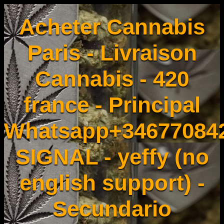
Acheter Cannabis
Paris - Livraison
Cannabis - 420
france - Principal
Whatsapp+34677084
SIGNAL - yeffy (no
english support) -
Secundario