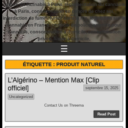
culture du cannabis à Paris, réglementation du cannabis
à Paris, consommation en dehors de chez soi,
interdiction de fumer, fumer dans la rue, législation sur le
cannabis en France, contrôle de police, amende pour
cannabis, consommation à domicile, consommation
privée, fumer à domicile,
☰
ÉTIQUETTE :
PRODUIT NATUREL
L’Algérino – Mention Max [Clip
officiel]
septembre 15, 2025
Uncategorized
Contact Us on Threema
Read Post