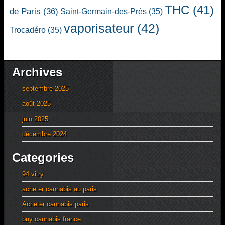
THC
(41)
de Paris
(36)
Saint-Germain-des-Prés
(35)
vaporisateur
(42)
Trocadéro
(35)
Archives
septembre 2025
août 2025
juin 2025
décembre 2024
Categories
94 vitry
acheter cannabis au paris
Acheter cannabis paris
buy cannabis france