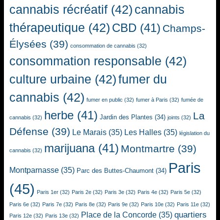
cannabis récréatif
(42)
cannabis
thérapeutique
(42)
CBD
(41)
Champs-
Élysées
(39)
consommation de cannabis
(32)
consommation responsable
(42)
culture urbaine
(42)
fumer du
cannabis
(42)
fumer en public
(32)
fumer à Paris
(32)
fumée de
herbe
(41)
La
Jardin des Plantes
(34)
cannabis
(32)
joints
(32)
Défense
(39)
Le Marais
(35)
Les Halles
(35)
législation du
marijuana
(41)
Montmartre
(39)
cannabis
(32)
Paris
Montparnasse
(35)
Parc des Buttes-Chaumont
(34)
(45)
Paris 1er
(32)
Paris 2e
(32)
Paris 3e
(32)
Paris 4e
(32)
Paris 5e
(32)
Paris 6e
(32)
Paris 7e
(32)
Paris 8e
(32)
Paris 9e
(32)
Paris 10e
(32)
Paris 11e
(32)
quartiers
Place de la Concorde
(35)
Paris 12e
(32)
Paris 13e
(32)