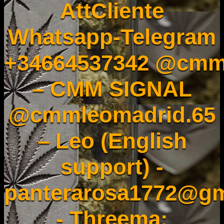
AttCliente
Whatsapp-Telegram
+34664537342 @cmm
– CMM SIGNAL
@cmmleomadrid.65
– Leo (English
support) -
panterarosa1772@gm
- Threema: