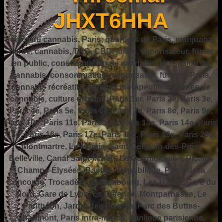
JHXT6HHA
fumer du cannabis, Paris, quartiers de Paris, marijuana,
herbe, cannabis, THC, CBD, joints, vaporisateur, fumer
en public, consommation de cannabis, législation du
cannabis, consommation responsable, fumer à Paris,
cannabis récréatif, cannabis thérapeutique, fumée de
cannabis, culture urbaine, Paris 1er, Paris 2e, Paris 3e,
Paris 4e, Paris 5e, Paris 6e, Paris 7e, Paris 8e, Paris 9e,
Paris 10e, Paris 11e, Paris 12e, Paris 13e, Paris 14e, Paris
15e, Paris 16e, Paris 17e, Paris 18e, Paris 19e, Paris 20e,
Montmartre, Le Marais, Saint-Germain-des-Prés,
Belleville, Canal Saint-Martin, Le Quartier Latin, Pigalle,
Champs-Élysées, Bastille, République, Place de la
Concorde, Trocadéro, Luxembourg, Les Halles, Gare du
Nord, Gare de Lyon, La Défense, Montparnasse, Le
Panthéon, Jardin des Plantes, Parc des Buttes-
Chaumont, Paris intra-muros, banlieue parisienne,