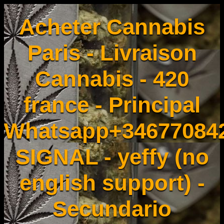
Acheter Cannabis
Paris - Livraison
Cannabis - 420
france - Principal
Whatsapp+34677084
SIGNAL - yeffy (no
english support) -
Secundario