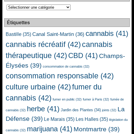
Catégories
Étiquettes
cannabis
(41)
Canal Saint-Martin
(36)
Bastille
(35)
cannabis récréatif
(42)
cannabis
thérapeutique
(42)
CBD
(41)
Champs-
Élysées
(39)
consommation de cannabis
(32)
consommation responsable
(42)
culture urbaine
(42)
fumer du
cannabis
(42)
fumer en public
(32)
fumer à Paris
(32)
fumée de
herbe
(41)
La
Jardin des Plantes
(34)
cannabis
(32)
joints
(32)
Défense
(39)
Le Marais
(35)
Les Halles
(35)
législation du
marijuana
(41)
Montmartre
(39)
cannabis
(32)