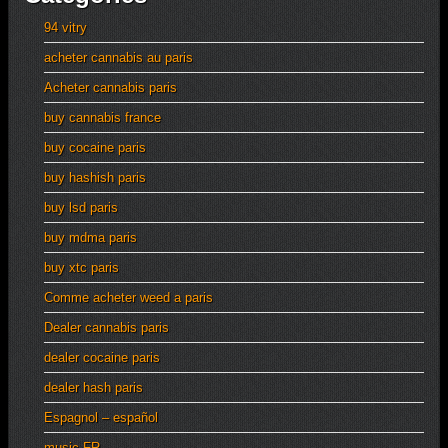
94 vitry
acheter cannabis au paris
Acheter cannabis paris
buy cannabis france
buy cocaine paris
buy hashish paris
buy lsd paris
buy mdma paris
buy xtc paris
Comme acheter weed a paris
Dealer cannabis paris
dealer cocaine paris
dealer hash paris
Espagnol – español
music FR