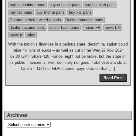
buy cannabis france
buy cocaine paris
buy hashish paris
buy lsd paris
buy mdma paris
buy xtc paris
Comme acheter weed a paris
Dealer cannabis paris
dealer cocaine paris
dealer hash paris
music FR
news EN
news fr
relax
With the nation’s finances in a parlous state, decriminalisation could
raise millions of euros – as well as cut crime Wed 27 Nov 2024
07.00 GMT Share 420 France might not be broke, but the state of
its public finances is, well, definitely not good. Total debt stands at
€3.2tn – 112% of GDP. Interest payments on that […]
Read Post
Archives
Archives