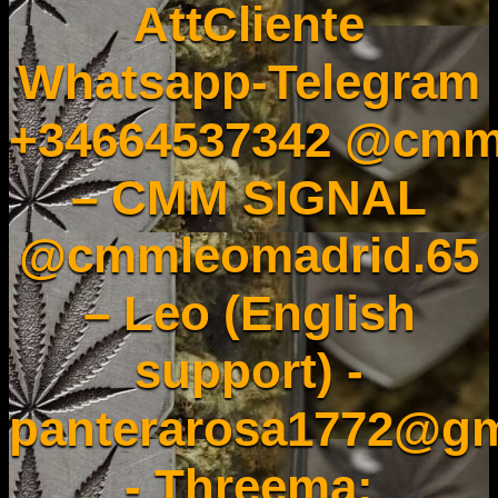
AttCliente
Whatsapp-Telegram
+34664537342 @cmm
– CMM SIGNAL
@cmmleomadrid.65
– Leo (English
support) -
panterarosa1772@gm
- Threema: