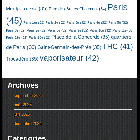
Paris
Montparnasse
(35)
Parc des Buttes-Chaumont
(34)
(45)
Paris 1er
(32)
Paris 2e
(32)
Paris 3e
(32)
Paris 4e
(32)
Paris 5e
(32)
Paris 6e
(32)
Paris 7e
(32)
Paris 8e
(32)
Paris 9e
(32)
Paris 10e
(32)
Paris 11e
(32)
quartiers
Place de la Concorde
(35)
Paris 12e
(32)
Paris 13e
(32)
THC
(41)
de Paris
(36)
Saint-Germain-des-Prés
(35)
vaporisateur
(42)
Trocadéro
(35)
Archives
septembre 2025
août 2025
juin 2025
décembre 2024
Categories