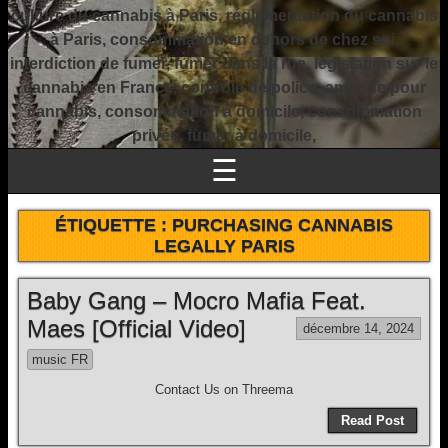
culture du cannabis à Paris, réglementation du cannabis
à Paris, consommation en dehors de chez soi,
interdiction de fumer, fumer dans la rue, législation sur le
cannabis en France, contrôle de police, amende pour
cannabis, consommation à domicile, consommation
privée, fumer à domicile,
☰
ÉTIQUETTE :
PURCHASING CANNABIS
LEGALLY PARIS
Baby Gang – Mocro Mafia Feat.
Maes [Official Video]
décembre 14, 2024
music FR
Contact Us on Threema
Read Post