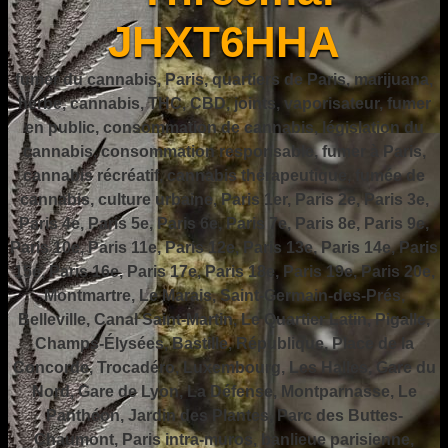
JHXT6HHA
fumer du cannabis, Paris, quartiers de Paris, marijuana,
herbe, cannabis, THC, CBD, joints, vaporisateur, fumer
en public, consommation de cannabis, législation du
cannabis, consommation responsable, fumer à Paris,
cannabis récréatif, cannabis thérapeutique, fumée de
cannabis, culture urbaine, Paris 1er, Paris 2e, Paris 3e,
Paris 4e, Paris 5e, Paris 6e, Paris 7e, Paris 8e, Paris 9e,
Paris 10e, Paris 11e, Paris 12e, Paris 13e, Paris 14e, Paris
15e, Paris 16e, Paris 17e, Paris 18e, Paris 19e, Paris 20e,
Montmartre, Le Marais, Saint-Germain-des-Prés,
Belleville, Canal Saint-Martin, Le Quartier Latin, Pigalle,
Champs-Élysées, Bastille, République, Place de la
Concorde, Trocadéro, Luxembourg, Les Halles, Gare du
Nord, Gare de Lyon, La Défense, Montparnasse, Le
Panthéon, Jardin des Plantes, Parc des Buttes-
Chaumont, Paris intra-muros, banlieue parisienne,