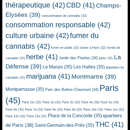
thérapeutique
(42)
CBD
(41)
Champs-
Élysées
(39)
consommation de cannabis
(32)
consommation responsable
(42)
culture urbaine
(42)
fumer du
cannabis
(42)
fumer en public
(32)
fumer à Paris
(32)
fumée de
herbe
(41)
La
Jardin des Plantes
(34)
cannabis
(32)
joints
(32)
Défense
(39)
Le Marais
(35)
Les Halles
(35)
législation du
marijuana
(41)
Montmartre
(39)
cannabis
(32)
Paris
Montparnasse
(35)
Parc des Buttes-Chaumont
(34)
(45)
Paris 1er
(32)
Paris 2e
(32)
Paris 3e
(32)
Paris 4e
(32)
Paris 5e
(32)
Paris 6e
(32)
Paris 7e
(32)
Paris 8e
(32)
Paris 9e
(32)
Paris 10e
(32)
Paris 11e
(32)
quartiers
Place de la Concorde
(35)
Paris 12e
(32)
Paris 13e
(32)
THC
(41)
de Paris
(36)
Saint-Germain-des-Prés
(35)