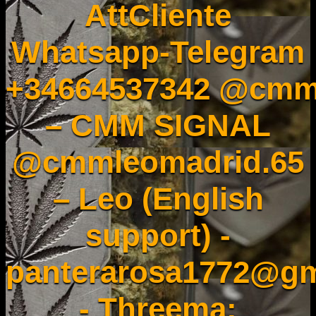
AttCliente
Whatsapp-Telegram
+34664537342 @cmm
– CMM SIGNAL
@cmmleomadrid.65
– Leo (English
support) -
panterarosa1772@gm
- Threema: