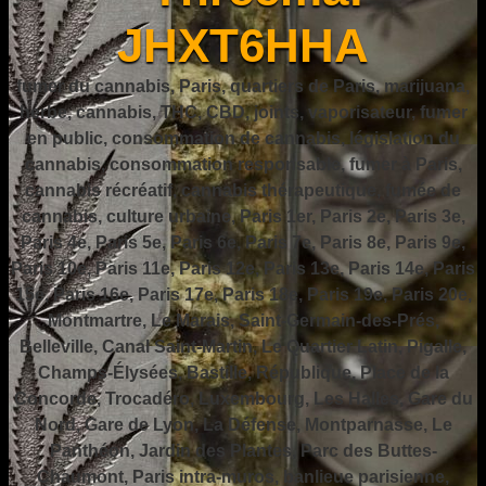
JHXT6HHA
fumer du cannabis, Paris, quartiers de Paris, marijuana,
herbe, cannabis, THC, CBD, joints, vaporisateur, fumer
en public, consommation de cannabis, législation du
cannabis, consommation responsable, fumer à Paris,
cannabis récréatif, cannabis thérapeutique, fumée de
cannabis, culture urbaine, Paris 1er, Paris 2e, Paris 3e,
Paris 4e, Paris 5e, Paris 6e, Paris 7e, Paris 8e, Paris 9e,
Paris 10e, Paris 11e, Paris 12e, Paris 13e, Paris 14e, Paris
15e, Paris 16e, Paris 17e, Paris 18e, Paris 19e, Paris 20e,
Montmartre, Le Marais, Saint-Germain-des-Prés,
Belleville, Canal Saint-Martin, Le Quartier Latin, Pigalle,
Champs-Élysées, Bastille, République, Place de la
Concorde, Trocadéro, Luxembourg, Les Halles, Gare du
Nord, Gare de Lyon, La Défense, Montparnasse, Le
Panthéon, Jardin des Plantes, Parc des Buttes-
Chaumont, Paris intra-muros, banlieue parisienne,