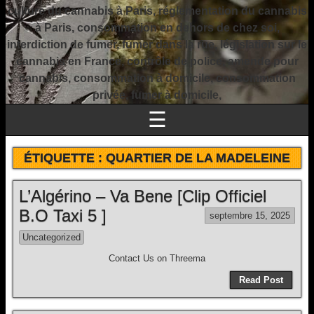
culture du cannabis à Paris, réglementation du cannabis
à Paris, consommation en dehors de chez soi,
interdiction de fumer, fumer dans la rue, législation sur le
cannabis en France, contrôle de police, amende pour
cannabis, consommation à domicile, consommation
privée, fumer à domicile,
☰
ÉTIQUETTE :
QUARTIER DE LA MADELEINE
L’Algérino – Va Bene [Clip Officiel
B.O Taxi 5 ]
septembre 15, 2025
Uncategorized
Contact Us on Threema
Read Post