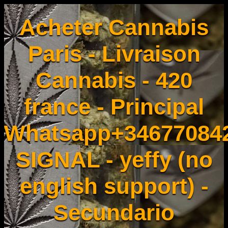
Acheter Cannabis
Paris - Livraison
Cannabis - 420
france - Principal
Whatsapp+34677084
SIGNAL - yeffy (no
english support) -
Secundario