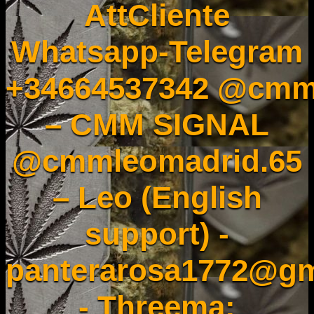
AttCliente
Whatsapp-Telegram
+34664537342 @cmm
– CMM SIGNAL
@cmmleomadrid.65
– Leo (English
support) -
panterarosa1772@gm
- Threema: