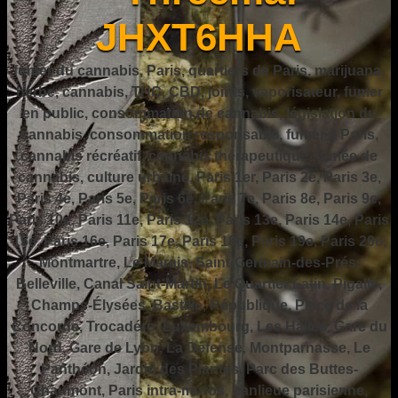
JHXT6HHA
fumer du cannabis, Paris, quartiers de Paris, marijuana,
herbe, cannabis, THC, CBD, joints, vaporisateur, fumer
en public, consommation de cannabis, législation du
cannabis, consommation responsable, fumer à Paris,
cannabis récréatif, cannabis thérapeutique, fumée de
cannabis, culture urbaine, Paris 1er, Paris 2e, Paris 3e,
Paris 4e, Paris 5e, Paris 6e, Paris 7e, Paris 8e, Paris 9e,
Paris 10e, Paris 11e, Paris 12e, Paris 13e, Paris 14e, Paris
15e, Paris 16e, Paris 17e, Paris 18e, Paris 19e, Paris 20e,
Montmartre, Le Marais, Saint-Germain-des-Prés,
Belleville, Canal Saint-Martin, Le Quartier Latin, Pigalle,
Champs-Élysées, Bastille, République, Place de la
Concorde, Trocadéro, Luxembourg, Les Halles, Gare du
Nord, Gare de Lyon, La Défense, Montparnasse, Le
Panthéon, Jardin des Plantes, Parc des Buttes-
Chaumont, Paris intra-muros, banlieue parisienne,