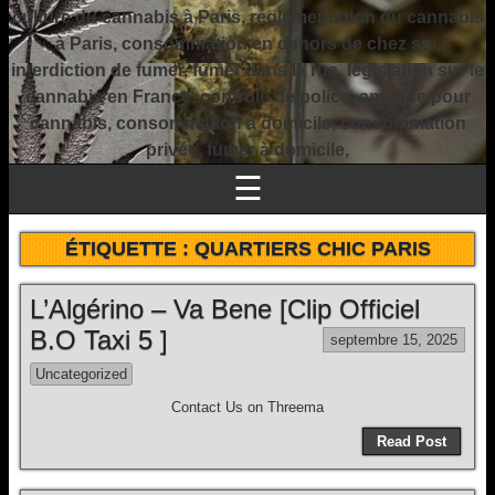
culture du cannabis à Paris, réglementation du cannabis
à Paris, consommation en dehors de chez soi,
interdiction de fumer, fumer dans la rue, législation sur le
cannabis en France, contrôle de police, amende pour
cannabis, consommation à domicile, consommation
privée, fumer à domicile,
☰
ÉTIQUETTE :
QUARTIERS CHIC PARIS
L’Algérino – Va Bene [Clip Officiel
B.O Taxi 5 ]
septembre 15, 2025
Uncategorized
Contact Us on Threema
Read Post