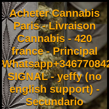
Acheter Cannabis
Paris - Livraison
Cannabis - 420
france - Principal
Whatsapp+34677084
SIGNAL - yeffy (no
english support) -
Secundario