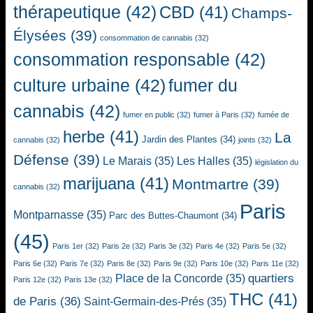
thérapeutique
(42)
CBD
(41)
Champs-
Élysées
(39)
consommation de cannabis
(32)
consommation responsable
(42)
culture urbaine
(42)
fumer du
cannabis
(42)
fumer en public
(32)
fumer à Paris
(32)
fumée de
herbe
(41)
La
Jardin des Plantes
(34)
cannabis
(32)
joints
(32)
Défense
(39)
Le Marais
(35)
Les Halles
(35)
législation du
marijuana
(41)
Montmartre
(39)
cannabis
(32)
Paris
Montparnasse
(35)
Parc des Buttes-Chaumont
(34)
(45)
Paris 1er
(32)
Paris 2e
(32)
Paris 3e
(32)
Paris 4e
(32)
Paris 5e
(32)
Paris 6e
(32)
Paris 7e
(32)
Paris 8e
(32)
Paris 9e
(32)
Paris 10e
(32)
Paris 11e
(32)
quartiers
Place de la Concorde
(35)
Paris 12e
(32)
Paris 13e
(32)
THC
(41)
de Paris
(36)
Saint-Germain-des-Prés
(35)