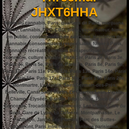
JHXT6HHA
fumer du cannabis, Paris, quartiers de Paris, marijuana,
herbe, cannabis, THC, CBD, joints, vaporisateur, fumer
en public, consommation de cannabis, législation du
cannabis, consommation responsable, fumer à Paris,
cannabis récréatif, cannabis thérapeutique, fumée de
cannabis, culture urbaine, Paris 1er, Paris 2e, Paris 3e,
Paris 4e, Paris 5e, Paris 6e, Paris 7e, Paris 8e, Paris 9e,
Paris 10e, Paris 11e, Paris 12e, Paris 13e, Paris 14e, Paris
15e, Paris 16e, Paris 17e, Paris 18e, Paris 19e, Paris 20e,
Montmartre, Le Marais, Saint-Germain-des-Prés,
Belleville, Canal Saint-Martin, Le Quartier Latin, Pigalle,
Champs-Élysées, Bastille, République, Place de la
Concorde, Trocadéro, Luxembourg, Les Halles, Gare du
Nord, Gare de Lyon, La Défense, Montparnasse, Le
Panthéon, Jardin des Plantes, Parc des Buttes-
Chaumont, Paris intra-muros, banlieue parisienne,