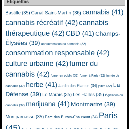
Étiquettes
cannabis
(41)
Canal Saint-Martin
(36)
Bastille
(35)
cannabis récréatif
(42)
cannabis
thérapeutique
(42)
CBD
(41)
Champs-
Élysées
(39)
consommation de cannabis
(32)
consommation responsable
(42)
culture urbaine
(42)
fumer du
cannabis
(42)
fumer en public
(32)
fumer à Paris
(32)
fumée de
herbe
(41)
La
Jardin des Plantes
(34)
cannabis
(32)
joints
(32)
Défense
(39)
Le Marais
(35)
Les Halles
(35)
législation du
marijuana
(41)
Montmartre
(39)
cannabis
(32)
Paris
Montparnasse
(35)
Parc des Buttes-Chaumont
(34)
(45)