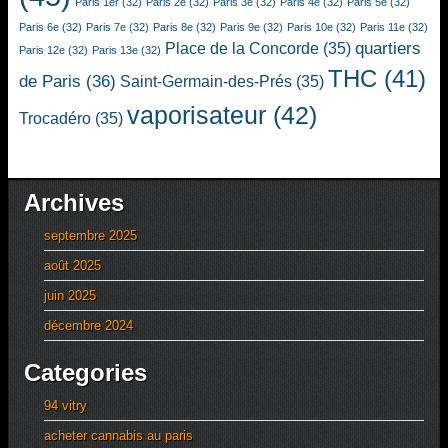
Paris 1er
(32)
Paris 2e
(32)
Paris 3e
(32)
Paris 4e
(32)
Paris 5e
(32)
Paris 6e
(32)
Paris 7e
(32)
Paris 8e
(32)
Paris 9e
(32)
Paris 10e
(32)
Paris 11e
(32)
quartiers
Place de la Concorde
(35)
Paris 12e
(32)
Paris 13e
(32)
THC
(41)
de Paris
(36)
Saint-Germain-des-Prés
(35)
vaporisateur
(42)
Trocadéro
(35)
Archives
septembre 2025
août 2025
juin 2025
décembre 2024
Categories
94 vitry
acheter cannabis au paris