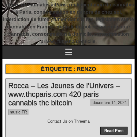
culture du cannabis à Paris, réglementation du cannabis
à Paris, consommation en dehors de chez soi,
interdiction de fumer, fumer dans la rue, législation sur le
cannabis en France, contrôle de police, amende pour
cannabis, consommation à domicile, consommation
privée, fumer à domicile,
☰
ÉTIQUETTE :
RENZO
Rocca – Les Jeunes de l’Univers –
www.thcparis.com 420 paris
cannabis thc bitcoin
décembre 14, 2024
music FR
Contact Us on Threema
Read Post