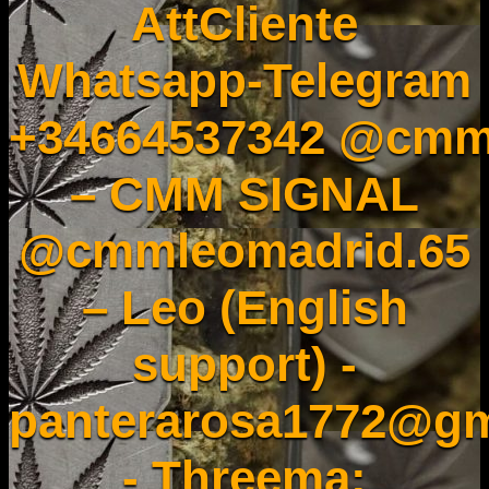
AttCliente
Whatsapp-Telegram
+34664537342 @cmm
– CMM SIGNAL
@cmmleomadrid.65
– Leo (English
support) -
panterarosa1772@gm
- Threema: