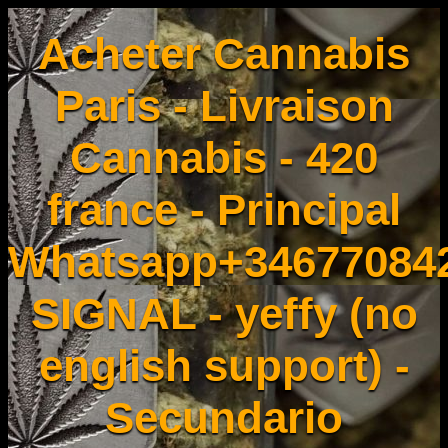
Acheter Cannabis
Paris - Livraison
Cannabis - 420
france - Principal
Whatsapp+34677084
SIGNAL - yeffy (no
english support) -
Secundario