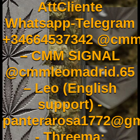
AttCliente
Whatsapp-Telegram
+34664537342 @cmm
– CMM SIGNAL
@cmmleomadrid.65
– Leo (English
support) -
panterarosa1772@gm
- Threema: