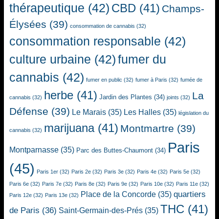
thérapeutique
(42)
CBD
(41)
Champs-
Élysées
(39)
consommation de cannabis
(32)
consommation responsable
(42)
culture urbaine
(42)
fumer du
cannabis
(42)
fumer en public
(32)
fumer à Paris
(32)
fumée de
herbe
(41)
La
Jardin des Plantes
(34)
cannabis
(32)
joints
(32)
Défense
(39)
Le Marais
(35)
Les Halles
(35)
législation du
marijuana
(41)
Montmartre
(39)
cannabis
(32)
Paris
Montparnasse
(35)
Parc des Buttes-Chaumont
(34)
(45)
Paris 1er
(32)
Paris 2e
(32)
Paris 3e
(32)
Paris 4e
(32)
Paris 5e
(32)
Paris 6e
(32)
Paris 7e
(32)
Paris 8e
(32)
Paris 9e
(32)
Paris 10e
(32)
Paris 11e
(32)
quartiers
Place de la Concorde
(35)
Paris 12e
(32)
Paris 13e
(32)
THC
(41)
de Paris
(36)
Saint-Germain-des-Prés
(35)