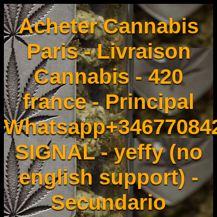
Acheter Cannabis
Paris - Livraison
Cannabis - 420
france - Principal
Whatsapp+34677084
SIGNAL - yeffy (no
english support) -
Secundario