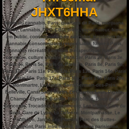
JHXT6HHA
fumer du cannabis, Paris, quartiers de Paris, marijuana,
herbe, cannabis, THC, CBD, joints, vaporisateur, fumer
en public, consommation de cannabis, législation du
cannabis, consommation responsable, fumer à Paris,
cannabis récréatif, cannabis thérapeutique, fumée de
cannabis, culture urbaine, Paris 1er, Paris 2e, Paris 3e,
Paris 4e, Paris 5e, Paris 6e, Paris 7e, Paris 8e, Paris 9e,
Paris 10e, Paris 11e, Paris 12e, Paris 13e, Paris 14e, Paris
15e, Paris 16e, Paris 17e, Paris 18e, Paris 19e, Paris 20e,
Montmartre, Le Marais, Saint-Germain-des-Prés,
Belleville, Canal Saint-Martin, Le Quartier Latin, Pigalle,
Champs-Élysées, Bastille, République, Place de la
Concorde, Trocadéro, Luxembourg, Les Halles, Gare du
Nord, Gare de Lyon, La Défense, Montparnasse, Le
Panthéon, Jardin des Plantes, Parc des Buttes-
Chaumont, Paris intra-muros, banlieue parisienne,