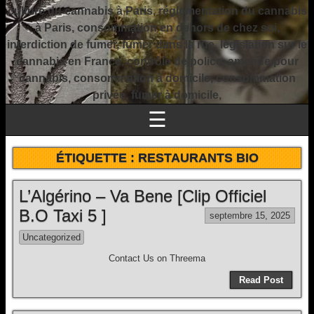
culture du cannabis à Paris, réglementation du cannabis
à Paris, consommation en dehors de chez soi,
interdiction de fumer, fumer dans la rue, législation sur le
cannabis en France, contrôle de police, amende pour
cannabis, consommation à domicile, consommation
privée, fumer à domicile,
☰
ÉTIQUETTE :
RESTAURANTS BIO
L’Algérino – Va Bene [Clip Officiel
B.O Taxi 5 ]
septembre 15, 2025
Uncategorized
Contact Us on Threema
Read Post