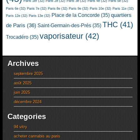
Paris 1er
(32)
Paris 2e
(32)
Paris 3e
(32)
Paris 4e
(32)
Paris 5e
(32)
Paris 6e
(32)
Paris 7e
(32)
Paris 8e
(32)
Paris 9e
(32)
Paris 10e
(32)
Paris 11e
(32)
quartiers
Place de la Concorde
(35)
Paris 12e
(32)
Paris 13e
(32)
THC
(41)
de Paris
(36)
Saint-Germain-des-Prés
(35)
vaporisateur
(42)
Trocadéro
(35)
Archives
septembre 2025
août 2025
juin 2025
décembre 2024
Categories
94 vitry
acheter cannabis au paris