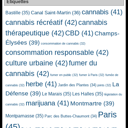
Étiquettes
cannabis
(41)
Canal Saint-Martin
(36)
Bastille
(35)
cannabis récréatif
(42)
cannabis
thérapeutique
(42)
CBD
(41)
Champs-
Élysées
(39)
consommation de cannabis
(32)
consommation responsable
(42)
culture urbaine
(42)
fumer du
cannabis
(42)
fumer en public
(32)
fumer à Paris
(32)
fumée de
herbe
(41)
La
Jardin des Plantes
(34)
cannabis
(32)
joints
(32)
Défense
(39)
Le Marais
(35)
Les Halles
(35)
législation du
marijuana
(41)
Montmartre
(39)
cannabis
(32)
Paris
Montparnasse
(35)
Parc des Buttes-Chaumont
(34)
(45)