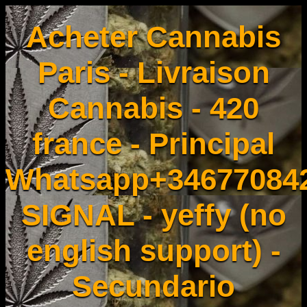
Acheter Cannabis
Paris - Livraison
Cannabis - 420
france - Principal
Whatsapp+34677084
SIGNAL - yeffy (no
english support) -
Secundario