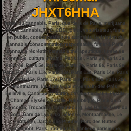
JHXT6HHA
fumer du cannabis, Paris, quartiers de Paris, marijuana,
herbe, cannabis, THC, CBD, joints, vaporisateur, fumer
en public, consommation de cannabis, législation du
cannabis, consommation responsable, fumer à Paris,
cannabis récréatif, cannabis thérapeutique, fumée de
cannabis, culture urbaine, Paris 1er, Paris 2e, Paris 3e,
Paris 4e, Paris 5e, Paris 6e, Paris 7e, Paris 8e, Paris 9e,
Paris 10e, Paris 11e, Paris 12e, Paris 13e, Paris 14e, Paris
15e, Paris 16e, Paris 17e, Paris 18e, Paris 19e, Paris 20e,
Montmartre, Le Marais, Saint-Germain-des-Prés,
Belleville, Canal Saint-Martin, Le Quartier Latin, Pigalle,
Champs-Élysées, Bastille, République, Place de la
Concorde, Trocadéro, Luxembourg, Les Halles, Gare du
Nord, Gare de Lyon, La Défense, Montparnasse, Le
Panthéon, Jardin des Plantes, Parc des Buttes-
Chaumont, Paris intra-muros, banlieue parisienne,