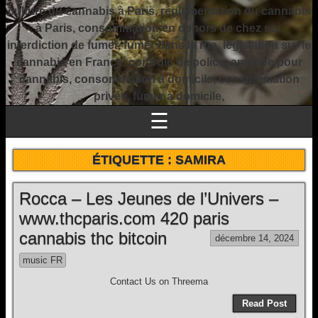
culture du cannabis à Paris, réglementation du cannabis
à Paris, consommation en dehors de chez soi,
interdiction de fumer, fumer dans la rue, législation sur le
cannabis en France, contrôle de police, amende pour
cannabis, consommation à domicile, consommation
privée, fumer à domicile,
☰
ÉTIQUETTE :
SAMIRA
Rocca – Les Jeunes de l’Univers –
www.thcparis.com 420 paris
cannabis thc bitcoin
décembre 14, 2024
music FR
Contact Us on Threema
Read Post