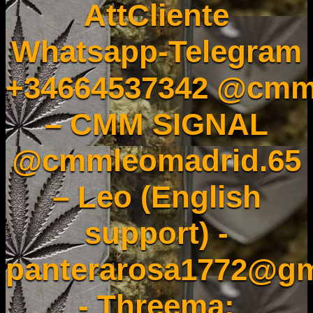
AttCliente
Whatsapp-Telegram
+34664537342 @cmm
– CMM SIGNAL
@cmmleomadrid.65
– Leo (English
support) -
panterarosa1772@gm
- Threema: