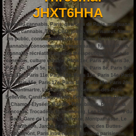
JHXT6HHA
fumer du cannabis, Paris, quartiers de Paris, marijuana,
herbe, cannabis, THC, CBD, joints, vaporisateur, fumer
en public, consommation de cannabis, législation du
cannabis, consommation responsable, fumer à Paris,
cannabis récréatif, cannabis thérapeutique, fumée de
cannabis, culture urbaine, Paris 1er, Paris 2e, Paris 3e,
Paris 4e, Paris 5e, Paris 6e, Paris 7e, Paris 8e, Paris 9e,
Paris 10e, Paris 11e, Paris 12e, Paris 13e, Paris 14e, Paris
15e, Paris 16e, Paris 17e, Paris 18e, Paris 19e, Paris 20e,
Montmartre, Le Marais, Saint-Germain-des-Prés,
Belleville, Canal Saint-Martin, Le Quartier Latin, Pigalle,
Champs-Élysées, Bastille, République, Place de la
Concorde, Trocadéro, Luxembourg, Les Halles, Gare du
Nord, Gare de Lyon, La Défense, Montparnasse, Le
Panthéon, Jardin des Plantes, Parc des Buttes-
Chaumont, Paris intra-muros, banlieue parisienne,