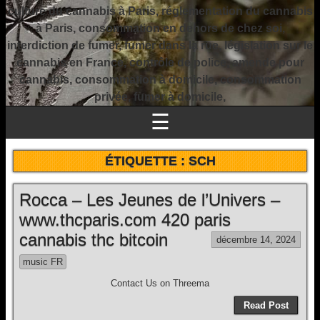
culture du cannabis à Paris, réglementation du cannabis
à Paris, consommation en dehors de chez soi,
interdiction de fumer, fumer dans la rue, législation sur le
cannabis en France, contrôle de police, amende pour
cannabis, consommation à domicile, consommation
privée, fumer à domicile,
☰
ÉTIQUETTE :
SCH
Rocca – Les Jeunes de l’Univers –
www.thcparis.com 420 paris
cannabis thc bitcoin
décembre 14, 2024
music FR
Contact Us on Threema
Read Post