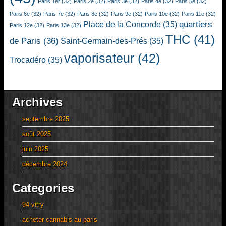
Paris 1er
(32)
Paris 2e
(32)
Paris 3e
(32)
Paris 4e
(32)
Paris 5e
(32)
Paris 6e
(32)
Paris 7e
(32)
Paris 8e
(32)
Paris 9e
(32)
Paris 10e
(32)
Paris 11e
(32)
quartiers
Place de la Concorde
(35)
Paris 12e
(32)
Paris 13e
(32)
THC
(41)
de Paris
(36)
Saint-Germain-des-Prés
(35)
vaporisateur
(42)
Trocadéro
(35)
Archives
septembre 2025
août 2025
juin 2025
décembre 2024
Categories
94 vitry
acheter cannabis au paris