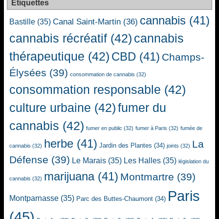
Étiquettes
cannabis
(41)
Canal Saint-Martin
(36)
Bastille
(35)
cannabis récréatif
(42)
cannabis
thérapeutique
(42)
CBD
(41)
Champs-
Élysées
(39)
consommation de cannabis
(32)
consommation responsable
(42)
culture urbaine
(42)
fumer du
cannabis
(42)
fumer en public
(32)
fumer à Paris
(32)
fumée de
herbe
(41)
La
Jardin des Plantes
(34)
cannabis
(32)
joints
(32)
Défense
(39)
Le Marais
(35)
Les Halles
(35)
législation du
marijuana
(41)
Montmartre
(39)
cannabis
(32)
Paris
Montparnasse
(35)
Parc des Buttes-Chaumont
(34)
(45)