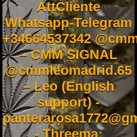
AttCliente
Whatsapp-Telegram
+34664537342 @cmm
– CMM SIGNAL
@cmmleomadrid.65
– Leo (English
support) -
panterarosa1772@gm
- Threema: