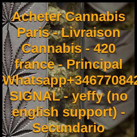
Acheter Cannabis
Paris - Livraison
Cannabis - 420
france - Principal
Whatsapp+34677084
SIGNAL - yeffy (no
english support) -
Secundario