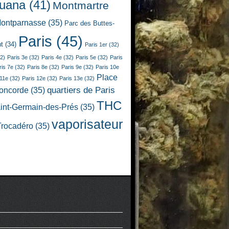
juana
(41)
Montmartre
ontparnasse
(35)
Parc des Buttes-
Paris
(45)
t
(34)
Paris 1er
(32)
2)
Paris 3e
(32)
Paris 4e
(32)
Paris 5e
(32)
Paris
ris 7e
(32)
Paris 8e
(32)
Paris 9e
(32)
Paris 10e
Place
 11e
(32)
Paris 12e
(32)
Paris 13e
(32)
quartiers de Paris
Concorde
(35)
THC
int-Germain-des-Prés
(35)
vaporisateur
Trocadéro
(35)