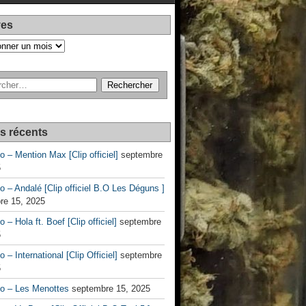
ves
es récents
no – Mention Max [Clip officiel]
septembre
5
no – Andalé [Clip officiel B.O Les Déguns ]
re 15, 2025
o – Hola ft. Boef [Clip officiel]
septembre
5
o – International [Clip Officiel]
septembre
5
no – Les Menottes
septembre 15, 2025