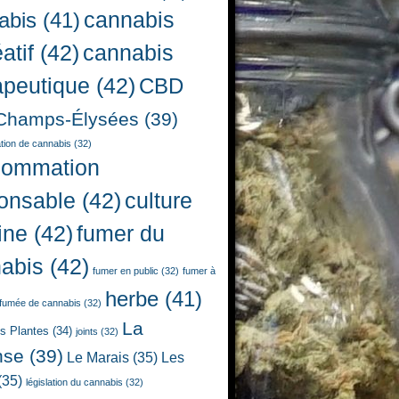
cannabis
abis
(41)
atif
(42)
cannabis
apeutique
(42)
CBD
Champs-Élysées
(39)
ion de cannabis
(32)
sommation
onsable
(42)
culture
ine
(42)
fumer du
abis
(42)
fumer en public
(32)
fumer à
herbe
(41)
fumée de cannabis
(32)
La
es Plantes
(34)
joints
(32)
nse
(39)
Le Marais
(35)
Les
(35)
législation du cannabis
(32)