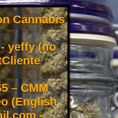
son Cannabis
 yeffy (no
tCliente
65 – CMM
o (English
il.com -