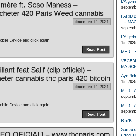
L’Algéri
a mère ft. Soso Maness –
septemb
cheter 420 Paris Weed cannabis
FARID 
décembre 14, 2024
– « MAG
septemb
L’Algéri
bile Device and click again
15, 202
Read Post
MHD – 
VEGEDR
MAISO
ant feat Salif (clip officiel) –
Aya Naka
ter cannabis thc paris 420 bitcoin
15, 202
décembre 14, 2024
MHD – A
septemb
bile Device and click again
MHD – A
septemb
Read Post
Rim’K – 
Suri Se
O OFICIAL] – www.thcparis.com
(Prod. M