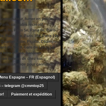
 vaporisateur, fumer en public,
ris, cannabis récréatif,
ris 4e, Paris 5e, Paris 6e, Paris
6e, Paris 17e, Paris 18e, Paris 19e,
 Quartier Latin, Pigalle, Champs-
Gare du Nord, Gare de Lyon, La
s intra-muros, banlieue
n en dehors de chez soi,
e police, amende pour cannabis,
Menu Espagne – FR (Espagnol)
5 – telegram @cmmtop25
r!
Paiement et expédition