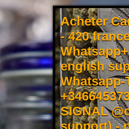
Acheter Ca
- 420 france
Whatsapp+3
english sup
Whatsapp-
+34664537
SIGNAL @cm
support) -