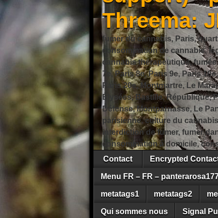
Threema: 
fumer du cannabis, Paris, quart
consommation de cannabis, légi
cannabis thérapeutique, fumée de
7e, Paris 8e, Paris 9e, Paris 10e
Paris 20e, Montmartre, Le Marais
Élysées, Bastille, République,
Défense, Montparnasse, Le Pant
parisienne, culture du cannabi
interdiction de fumer, fumer da
consommation à domicile, cons
Contact
Encrypted Conta
Menu FR – FR – panterarosa17
metatags1
metatags2
me
Qui sommes nous
Signal Pu