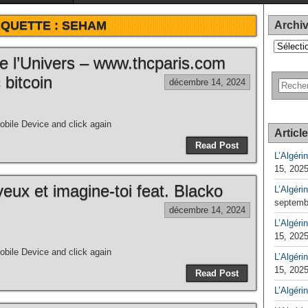
IQUETTE :
SEHAM
Archi
Archives
e l’Univers – www.thcparis.com
 bitcoin
décembre 14, 2024
bile Device and click again
Articl
Read Post
L’Algéri
15, 202
eux et imagine-toi feat. Blacko
L’Algéri
septemb
décembre 14, 2024
L’Algérin
15, 202
bile Device and click again
L’Algérin
15, 202
Read Post
L’Algéri