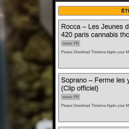
ÉT
Rocca – Les Jeunes d
420 paris cannabis thc
music FR
Please Download Threema Appto your Mo
Soprano – Ferme les y
(Clip officiel)
music FR
Please Download Threema Appto your Mo