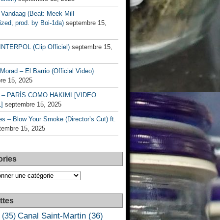
Vandaag (Beat: Meek Mill –
zed, prod. by Boi-1da)
septembre 15,
INTERPOL (Clip Officiel)
septembre 15,
Morad – El Barrio (Official Video)
re 15, 2025
– PARÍS COMO HAKIMI [VIDEO
]
septembre 15, 2025
s – Blow Your Smoke (Director’s Cut) ft.
tembre 15, 2025
ories
es
ttes
Canal Saint-Martin
(36)
(35)