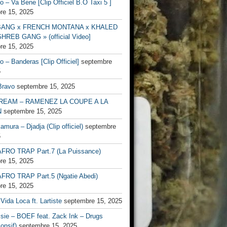
no – Va Bene [Clip Officiel B.O Taxi 5 ]
re 15, 2025
BANG x FRENCH MONTANA x KHALED
HREB GANG » (official Video]
re 15, 2025
no – Banderas [Clip Officiel]
septembre
5
Bravo
septembre 15, 2025
EAM – RAMENEZ LA COUPE A LA
N
septembre 15, 2025
mura – Djadja (Clip officiel)
septembre
5
FRO TRAP Part.7 (La Puissance)
re 15, 2025
FRO TRAP Part.5 (Ngatie Abedi)
re 15, 2025
Vida Loca ft. Lartiste
septembre 15, 2025
ssie – BOEF feat. Zack Ink – Drugs
onsif)
septembre 15, 2025