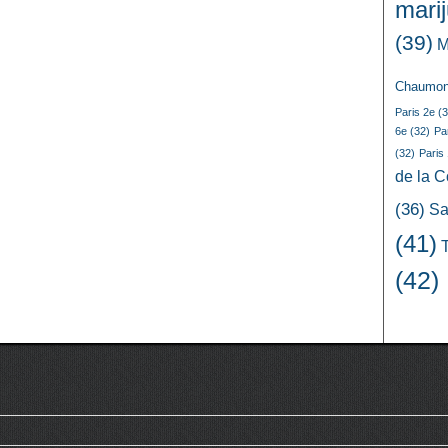
mari
(39)
M
Chaumon
Paris 2e
(3
6e
(32)
Pa
(32)
Paris
de la 
(36)
Sa
(41)
(42)