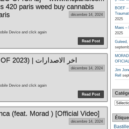
is 420 paris weed buy cannabis
BOEF – 
aris
Traumati
décembre 14, 2024
2025
Maes – 
bile Device and click again
2025
Read Post
Guleed, 
septemb
MORAD 
MORAD – Mix (BEST OF 2023) | اخر الاصدارات
OFICIAL
décembre 14, 2024
Jim Jone
Rell
sep
bile Device and click again
Catég
Read Post
Catégori
a (feat. Morad ) [Official Video]
Étique
décembre 14, 2024
Bastille