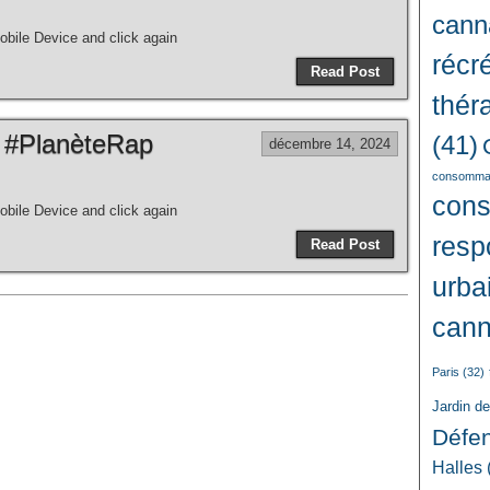
cann
bile Device and click again
récré
Read Post
thér
 #PlanèteRap
(41)
décembre 14, 2024
consommat
con
bile Device and click again
resp
Read Post
urba
cann
Paris
(32)
Jardin d
Défe
Halles