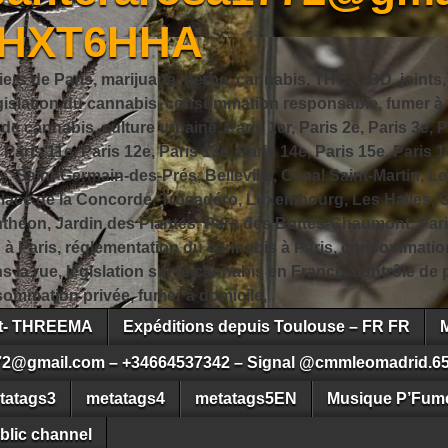
JHXT6HHA
iers de Paris, marijuana, herbe, cannabis, THC, CBD, joints,
slation du cannabis, consommation responsable, fumer à Pa
 cannabis, culture urbaine, Paris 1er, Paris 2e, Paris 3e, Pa
, Paris 11e, Paris 12e, Paris 13e, Paris 14e, Paris 15e, Paris 1
, Saint-Germain-des-Prés, Belleville, Canal Saint-Martin, Le
 Place de la Concorde, Trocadéro, Luxembourg, Les Halles, 
héon, Jardin des Plantes, Parc des Buttes-Chaumont, Pari
s à Paris, réglementation du cannabis à Paris, consommatio
ns la rue, législation sur le cannabis en France, contrôle d
ommation privée, fumer à domicile,
ct- THREEMA
Expéditions depuis Toulouse – FR FR
72@gmail.com – +34664537342 – Signal @cmmleomadrid.6
tatags3
metatags4
metatags5EN
Musique P’Fume
blic channel