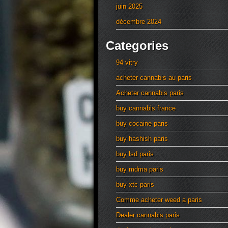
juin 2025
décembre 2024
Categories
94 vitry
acheter cannabis au paris
Acheter cannabis paris
buy cannabis france
buy cocaine paris
buy hashish paris
buy lsd paris
buy mdma paris
buy xtc paris
Comme acheter weed a paris
Dealer cannabis paris