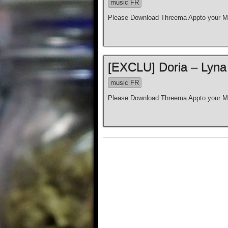
music FR
Please Download Threema Appto your Mo
[EXCLU] Doria – Lyna
music FR
Please Download Threema Appto your Mo