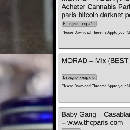
Acheter Cannabis Par
paris bitcoin darknet p
Espagnol - español
Please Download Threema Appto your Mo
Espagnol - español
Please Download Threema Appto your Mo
Baby Gang – Casablanc
– www.thcparis.com