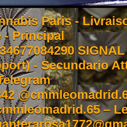
nnabis Paris - Livrai
 - Principal
4677084290 SIGNAL -
port) - Secundario At
Telegram
342 @cmmleomadrid.
mleomadrid.65 – Le
 panterarosa1772@gma