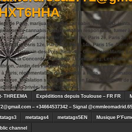
JHXT6HHA
iers de Paris, marijuana, herbe, cannabis, THC, CBD, joints,
slation du cannabis, consommation responsable, fumer à Pa
 cannabis, culture urbaine, Paris 1er, Paris 2e, Paris 3e, Pa
, Paris 11e, Paris 12e, Paris 13e, Paris 14e, Paris 15e, Paris 1
, Saint-Germain-des-Prés, Belleville, Canal Saint-Martin, Le
 Place de la Concorde, Trocadéro, Luxembourg, Les Halles, 
héon, Jardin des Plantes, Parc des Buttes-Chaumont, Pari
s à Paris, réglementation du cannabis à Paris, consommatio
ns la rue, législation sur le cannabis en France, contrôle d
ommation privée, fumer à domicile,
ct- THREEMA
Expéditions depuis Toulouse – FR FR
72@gmail.com – +34664537342 – Signal @cmmleomadrid.6
tatags3
metatags4
metatags5EN
Musique P’Fume
blic channel