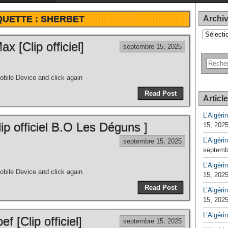
QUETTE :
SHERBET
Archi
Archives
x [Clip officiel]
septembre 15, 2025
bile Device and click again
Read Post
Articl
L’Algéri
lip officiel B.O Les Déguns ]
15, 202
L’Algéri
septembre 15, 2025
septemb
L’Algérin
bile Device and click again
15, 202
Read Post
L’Algérin
15, 202
L’Algéri
ef [Clip officiel]
septembre 15, 2025