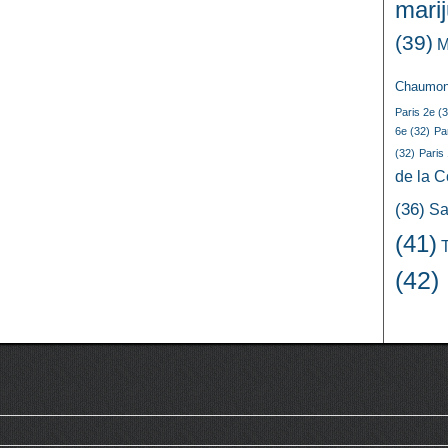
mari
(39)
M
Chaumon
Paris 2e
(3
6e
(32)
Pa
(32)
Paris
de la 
(36)
Sa
(41)
(42)