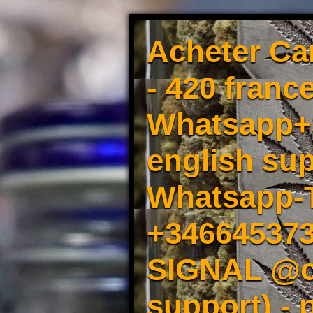
Acheter Ca
- 420 france
Whatsapp+3
english sup
Whatsapp-
+34664537
SIGNAL @cm
support) -