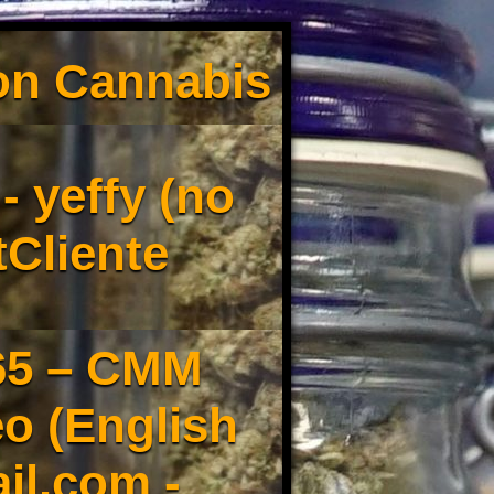
son Cannabis
 yeffy (no
tCliente
65 – CMM
o (English
il.com -