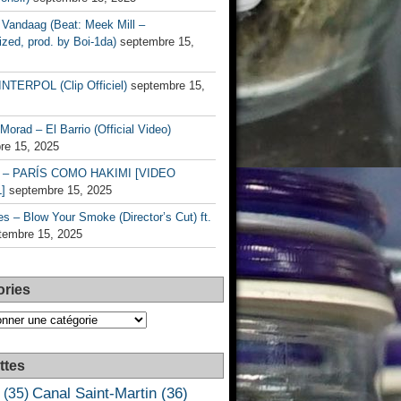
Vandaag (Beat: Meek Mill –
zed, prod. by Boi-1da)
septembre 15,
INTERPOL (Clip Officiel)
septembre 15,
Morad – El Barrio (Official Video)
re 15, 2025
– PARÍS COMO HAKIMI [VIDEO
]
septembre 15, 2025
s – Blow Your Smoke (Director’s Cut) ft.
tembre 15, 2025
ories
es
ttes
Canal Saint-Martin
(36)
(35)