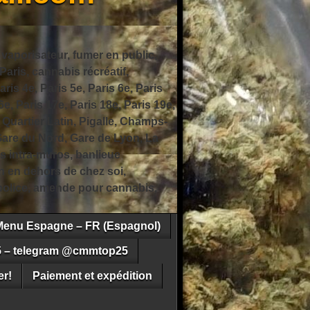
 vaporisateur, fumer en public,
ris, cannabis récréatif,
ris 4e, Paris 5e, Paris 6e, Paris
6e, Paris 17e, Paris 18e, Paris 19e,
 Quartier Latin, Pigalle, Champs-
Gare du Nord, Gare de Lyon, La
s intra-muros, banlieue
n en dehors de chez soi,
e police, amende pour cannabis,
Menu Espagne – FR (Espagnol)
5 – telegram @cmmtop25
r!
Paiement et expédition