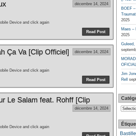
ux
décembre 14, 2024
BOEF – 
Traumati
2025
bile Device and click again
Maes – 
Read Post
2025
Guleed, 
septemb
 Ça Va [Clip Officiel]
décembre 14, 2024
MORAD 
OFICIAL
bile Device and click again
Jim Jone
Rell
sep
Read Post
r Le Salam feat. Rohff [Clip
Catég
Catégori
décembre 14, 2024
Étique
bile Device and click again
Bastille