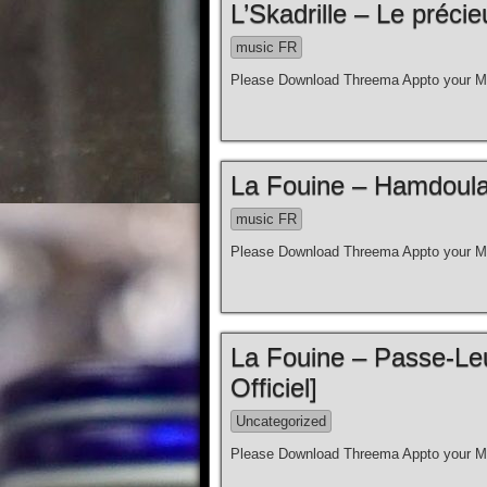
L’Skadrille – Le précie
music FR
Please Download Threema Appto your Mo
La Fouine – Hamdoulah
music FR
Please Download Threema Appto your Mo
La Fouine – Passe-Leu
Officiel]
Uncategorized
Please Download Threema Appto your Mo