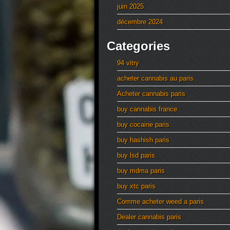
juin 2025
décembre 2024
Categories
94 vitry
acheter cannabis au paris
Acheter cannabis paris
buy cannabis france
buy cocaine paris
buy hashish paris
buy lsd paris
buy mdma paris
buy xtc paris
Comme acheter weed a paris
Dealer cannabis paris