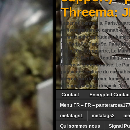
Threema: 
fumer du cannabis, Paris, quart
consommation de cannabis, légi
cannabis thérapeutique, fumée de
7e, Paris 8e, Paris 9e, Paris 10e
Paris 20e, Montmartre, Le Marais
Élysées, Bastille, République,
Défense, Montparnasse, Le Pant
parisienne, culture du cannabi
interdiction de fumer, fumer da
consommation à domicile, cons
Contact
Encrypted Conta
Menu FR – FR – panterarosa17
metatags1
metatags2
me
Qui sommes nous
Signal Pu