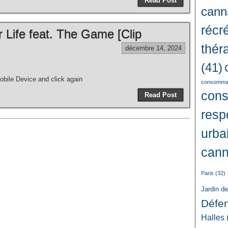
Read Post
cann
récré
r Life feat. The Game [Clip
thér
décembre 14, 2024
(41)
bile Device and click again
consommat
con
Read Post
resp
urba
cann
Paris
(32)
Jardin d
Défe
Halles