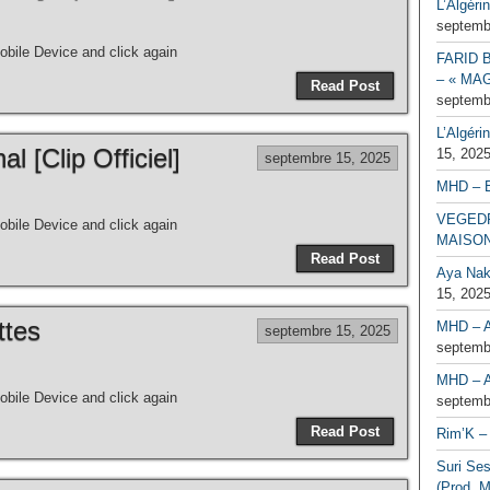
L’Algéri
septemb
bile Device and click again
FARID 
– « MAG
Read Post
septemb
L’Algéri
al [Clip Officiel]
15, 202
septembre 15, 2025
MHD – 
VEGEDR
bile Device and click again
MAISO
Read Post
Aya Naka
15, 202
ttes
MHD – A
septembre 15, 2025
septemb
MHD – A
bile Device and click again
septemb
Read Post
Rim’K – 
Suri Se
(Prod. M