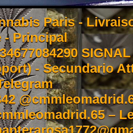
nnabis Paris - Livrai
 - Principal
4677084290 SIGNAL -
port) - Secundario At
Telegram
342 @cmmleomadrid.
mleomadrid.65 – Le
 panterarosa1772@gma