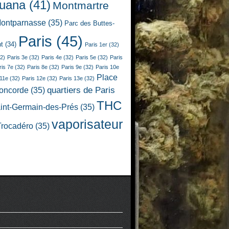
juana
(41)
Montmartre
ontparnasse
(35)
Parc des Buttes-
Paris
(45)
t
(34)
Paris 1er
(32)
2)
Paris 3e
(32)
Paris 4e
(32)
Paris 5e
(32)
Paris
ris 7e
(32)
Paris 8e
(32)
Paris 9e
(32)
Paris 10e
Place
 11e
(32)
Paris 12e
(32)
Paris 13e
(32)
quartiers de Paris
Concorde
(35)
THC
int-Germain-des-Prés
(35)
vaporisateur
Trocadéro
(35)