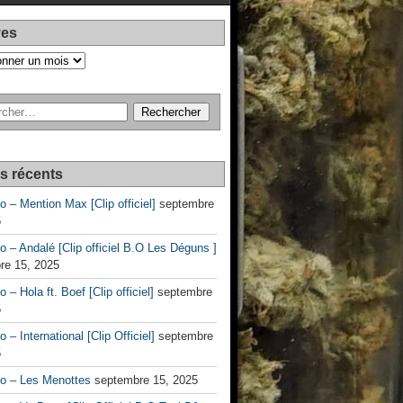
ves
es récents
no – Mention Max [Clip officiel]
septembre
5
no – Andalé [Clip officiel B.O Les Déguns ]
re 15, 2025
o – Hola ft. Boef [Clip officiel]
septembre
5
o – International [Clip Officiel]
septembre
5
no – Les Menottes
septembre 15, 2025