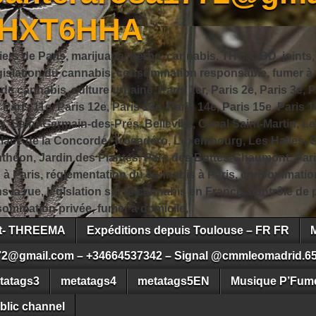
JHXT6HHA
iers de Paris, marijuana, herbe, cannabis, THC, CBD, joints,
slation du cannabis, consommation responsable, fumer à Pa
 cannabis, culture urbaine, Paris 1er, Paris 2e, Paris 3e, Pa
, Paris 11e, Paris 12e, Paris 13e, Paris 14e, Paris 15e, Paris 1
, Saint-Germain-des-Prés, Belleville, Canal Saint-Martin, Le
 Place de la Concorde, Trocadéro, Luxembourg, Les Halles, 
héon, Jardin des Plantes, Parc des Buttes-Chaumont, Pari
s à Paris, réglementation du cannabis à Paris, consommatio
ns la rue, législation sur le cannabis en France, contrôle d
ommation privée, fumer à domicile,
ct- THREEMA
Expéditions depuis Toulouse – FR FR
72@gmail.com – +34664537342 – Signal @cmmleomadrid.6
tatags3
metatags4
metatags5EN
Musique P’Fume
blic channel