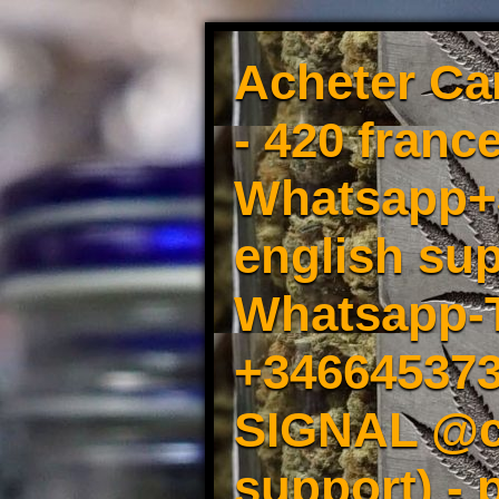
Acheter Ca
- 420 france
Whatsapp+3
english sup
Whatsapp-
+34664537
SIGNAL @cm
support) -