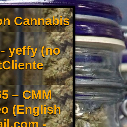
son Cannabis
 yeffy (no
tCliente
65 – CMM
o (English
il.com -