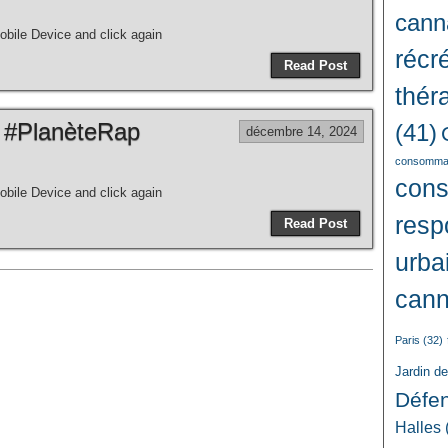
cann
bile Device and click again
récré
Read Post
thér
 #PlanèteRap
(41)
décembre 14, 2024
consommat
con
bile Device and click again
resp
Read Post
urba
cann
Paris
(32)
Jardin d
Défe
Halles