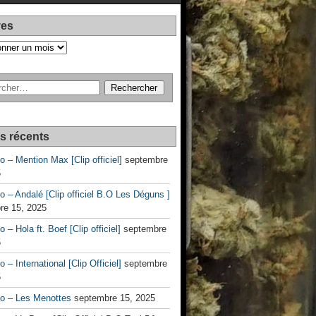
ves
es récents
no – Mention Max [Clip officiel]
septembre
5
no – Andalé [Clip officiel B.O Les Déguns ]
re 15, 2025
o – Hola ft. Boef [Clip officiel]
septembre
5
o – International [Clip Officiel]
septembre
5
no – Les Menottes
septembre 15, 2025