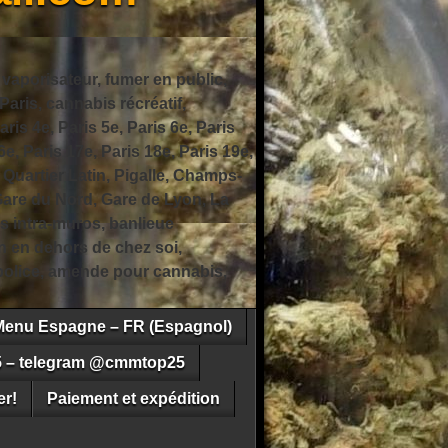
 vaporisateur, fumer en public,
ris, cannabis récréatif,
ris 4e, Paris 5e, Paris 6e, Paris
6e, Paris 17e, Paris 18e, Paris 19e,
 Quartier Latin, Pigalle, Champs-
Gare du Nord, Gare de Lyon, La
s intra-muros, banlieue
n en dehors de chez soi,
e police, amende pour cannabis,
Menu Espagne – FR (Espagnol)
5 – telegram @cmmtop25
r!
Paiement et expédition