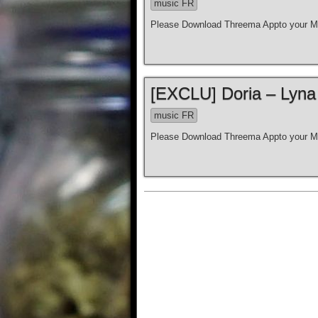
music FR
Please Download Threema Appto your Mo
[EXCLU] Doria – Lyna
music FR
Please Download Threema Appto your Mo