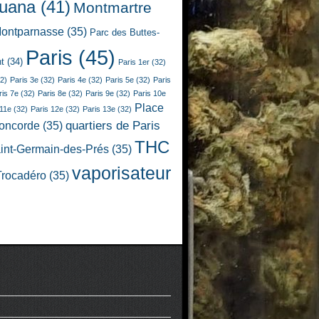
juana
(41)
Montmartre
ontparnasse
(35)
Parc des Buttes-
Paris
(45)
t
(34)
Paris 1er
(32)
2)
Paris 3e
(32)
Paris 4e
(32)
Paris 5e
(32)
Paris
ris 7e
(32)
Paris 8e
(32)
Paris 9e
(32)
Paris 10e
Place
 11e
(32)
Paris 12e
(32)
Paris 13e
(32)
quartiers de Paris
Concorde
(35)
THC
int-Germain-des-Prés
(35)
vaporisateur
Trocadéro
(35)