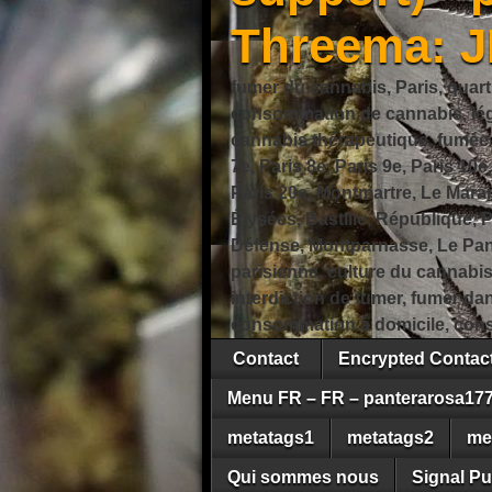
Threema: 
fumer du cannabis, Paris, quart
consommation de cannabis, légi
cannabis thérapeutique, fumée de
7e, Paris 8e, Paris 9e, Paris 10e
Paris 20e, Montmartre, Le Marais
Élysées, Bastille, République,
Défense, Montparnasse, Le Pant
parisienne, culture du cannabi
interdiction de fumer, fumer da
consommation à domicile, cons
Contact
Encrypted Conta
Menu FR – FR – panterarosa17
metatags1
metatags2
me
Qui sommes nous
Signal Pu