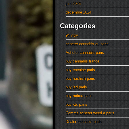
juin 2025
décembre 2024
Categories
94 vitry
acheter cannabis au paris
Acheter cannabis paris
buy cannabis france
buy cocaine paris
buy hashish paris
buy lsd paris
buy mdma paris
buy xtc paris
Comme acheter weed a paris
Dealer cannabis paris