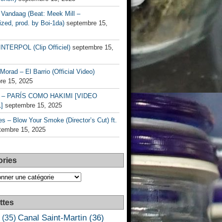
Vandaag (Beat: Meek Mill –
zed, prod. by Boi-1da)
septembre 15,
INTERPOL (Clip Officiel)
septembre 15,
Morad – El Barrio (Official Video)
re 15, 2025
– PARÍS COMO HAKIMI [VIDEO
]
septembre 15, 2025
s – Blow Your Smoke (Director’s Cut) ft.
tembre 15, 2025
ories
es
ttes
Canal Saint-Martin
(36)
(35)