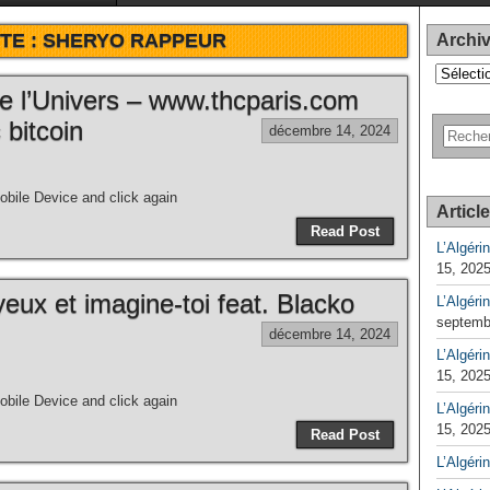
TE :
SHERYO RAPPEUR
Archi
Archives
e l’Univers – www.thcparis.com
 bitcoin
décembre 14, 2024
bile Device and click again
Articl
Read Post
L’Algéri
15, 202
eux et imagine-toi feat. Blacko
L’Algéri
septemb
décembre 14, 2024
L’Algérin
15, 202
bile Device and click again
L’Algérin
15, 202
Read Post
L’Algéri