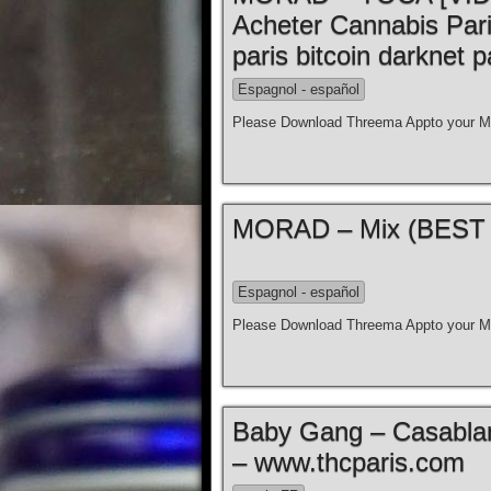
Acheter Cannabis Par
paris bitcoin darknet p
Espagnol - español
Please Download Threema Appto your Mo
Espagnol - español
Please Download Threema Appto your Mo
Baby Gang – Casablanc
– www.thcparis.com