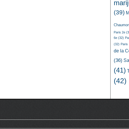
mari
(39)
M
Chaumon
Paris 2e
(3
6e
(32)
Pa
(32)
Paris
de la 
(36)
Sa
(41)
(42)