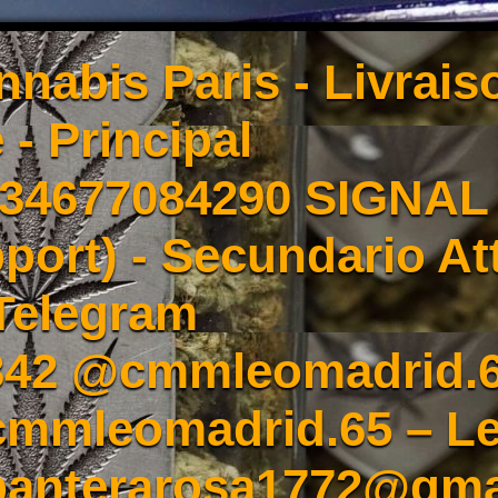
nnabis Paris - Livrai
 - Principal
4677084290 SIGNAL -
port) - Secundario At
Telegram
342 @cmmleomadrid.
mleomadrid.65 – Le
 panterarosa1772@gma