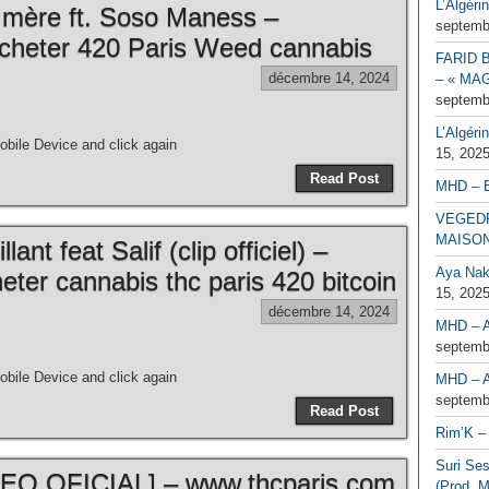
L’Algéri
a mère ft. Soso Maness –
septemb
cheter 420 Paris Weed cannabis
FARID 
décembre 14, 2024
– « MAG
septemb
L’Algéri
bile Device and click again
15, 202
Read Post
MHD – 
VEGEDR
MAISO
ant feat Salif (clip officiel) –
Aya Naka
ter cannabis thc paris 420 bitcoin
15, 202
décembre 14, 2024
MHD – A
septemb
bile Device and click again
MHD – A
septemb
Read Post
Rim’K – 
Suri Se
O OFICIAL] – www.thcparis.com
(Prod. M