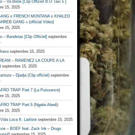
no – Va Bene [Clip Officiel B.O Taxi 5 ]
re 15, 2025
BANG x FRENCH MONTANA x KHALED
HREB GANG » (official Video]
re 15, 2025
no – Banderas [Clip Officiel]
septembre
5
Bravo
septembre 15, 2025
EAM – RAMENEZ LA COUPE A LA
N
septembre 15, 2025
mura – Djadja (Clip officiel)
septembre
5
FRO TRAP Part.7 (La Puissance)
re 15, 2025
FRO TRAP Part.5 (Ngatie Abedi)
re 15, 2025
Vida Loca ft. Lartiste
septembre 15, 2025
ssie – BOEF feat. Zack Ink – Drugs
onsif)
septembre 15, 2025