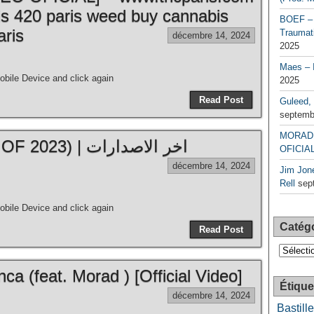
is 420 paris weed buy cannabis
BOEF – 
aris
Traumati
décembre 14, 2024
2025
Maes – 
bile Device and click again
2025
Read Post
Guleed, 
septemb
MORAD 
MORAD – Mix (BEST OF 2023) | اخر الاصدارات
OFICIAL
décembre 14, 2024
Jim Jone
Rell
sep
bile Device and click again
Catég
Read Post
Catégori
a (feat. Morad ) [Official Video]
Étique
décembre 14, 2024
Bastille