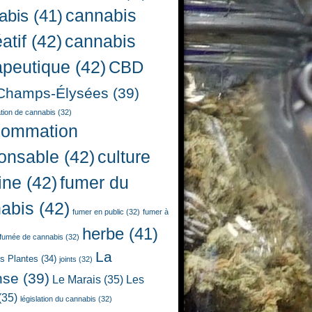
cannabis
abis
(41)
atif
(42)
cannabis
apeutique
(42)
CBD
Champs-Élysées
(39)
ion de cannabis
(32)
sommation
onsable
(42)
culture
ine
(42)
fumer du
abis
(42)
fumer en public
(32)
fumer à
herbe
(41)
fumée de cannabis
(32)
La
es Plantes
(34)
joints
(32)
nse
(39)
Le Marais
(35)
Les
(35)
législation du cannabis
(32)