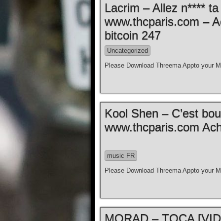
Lacrim – Allez n**** t
www.thcparis.com – A
bitcoin 247
Uncategorized
Please Download Threema Appto your Mo
Kool Shen – C’est bouill
www.thcparis.com Ache
music FR
Please Download Threema Appto your Mo
MORAD – TOCA [VIDE