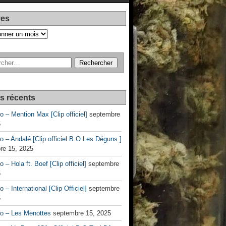
ves
es récents
no – Mention Max [Clip officiel]
septembre
5
no – Andalé [Clip officiel B.O Les Déguns ]
re 15, 2025
o – Hola ft. Boef [Clip officiel]
septembre
5
o – International [Clip Officiel]
septembre
5
no – Les Menottes
septembre 15, 2025