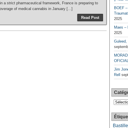
 a strict pharmaceutical framework, France is preparing to
BOEF – 
coverage of medical cannabis in January […]
Traumati
Read Post
2025
Maes – 
2025
Guleed, 
septemb
MORAD 
OFICIAL
Jim Jone
Rell
sep
Catég
Catégori
Étique
Bastille