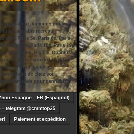
 vaporisateur, fumer en public,
ris, cannabis récréatif,
ris 4e, Paris 5e, Paris 6e, Paris
6e, Paris 17e, Paris 18e, Paris 19e,
 Quartier Latin, Pigalle, Champs-
Gare du Nord, Gare de Lyon, La
s intra-muros, banlieue
n en dehors de chez soi,
e police, amende pour cannabis,
Menu Espagne – FR (Espagnol)
5 – telegram @cmmtop25
r!
Paiement et expédition