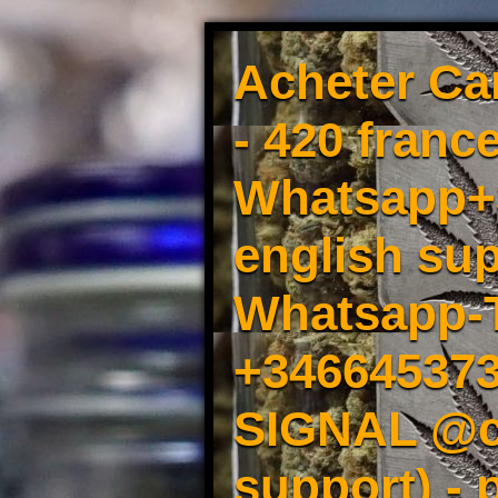
Acheter Ca
- 420 france
Whatsapp+3
english sup
Whatsapp-
+34664537
SIGNAL @cm
support) -