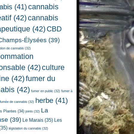
cannabis
abis
(41)
atif
(42)
cannabis
apeutique
(42)
CBD
Champs-Élysées
(39)
ion de cannabis
(32)
sommation
onsable
(42)
culture
ine
(42)
fumer du
abis
(42)
fumer en public
(32)
fumer à
herbe
(41)
fumée de cannabis
(32)
La
es Plantes
(34)
joints
(32)
nse
(39)
Le Marais
(35)
Les
(35)
législation du cannabis
(32)