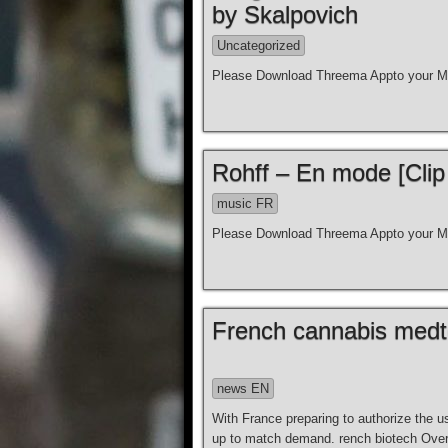
by Skalpovich
Uncategorized
Please Download Threema Appto your Mo
Rohff – En mode [Clip 
music FR
Please Download Threema Appto your Mo
French cannabis medt
news EN
With France preparing to authorize the 
up to match demand. rench biotech Over