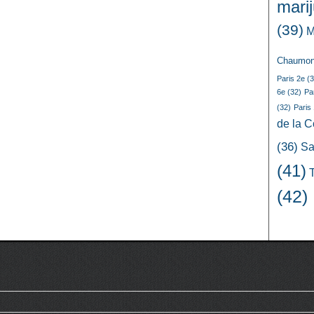
mari
(39)
M
Chaumon
Paris 2e
(3
6e
(32)
Pa
(32)
Paris
de la 
(36)
Sa
(41)
(42)