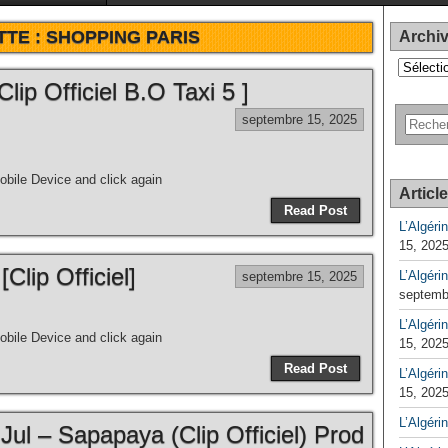
TTE :
SHOPPING PARIS
Archi
Archives
lip Officiel B.O Taxi 5 ]
septembre 15, 2025
bile Device and click again
Articl
Read Post
L’Algéri
15, 202
Clip Officiel]
L’Algéri
septembre 15, 2025
septemb
L’Algérin
bile Device and click again
15, 202
Read Post
L’Algérin
15, 202
L’Algéri
Jul – Sapapaya (Clip Officiel) Prod