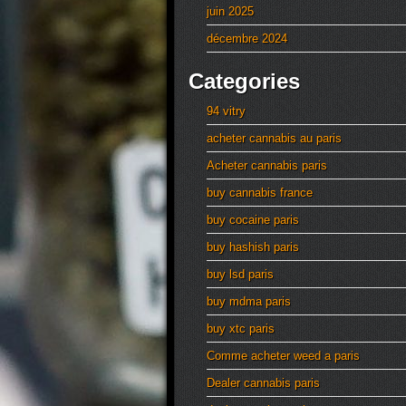
juin 2025
décembre 2024
Categories
94 vitry
acheter cannabis au paris
Acheter cannabis paris
buy cannabis france
buy cocaine paris
buy hashish paris
buy lsd paris
buy mdma paris
buy xtc paris
Comme acheter weed a paris
Dealer cannabis paris