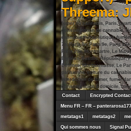
Threema: 
fumer du cannabis, Paris, quart
consommation de cannabis, légi
cannabis thérapeutique, fumée de
7e, Paris 8e, Paris 9e, Paris 10e
Paris 20e, Montmartre, Le Marais
Élysées, Bastille, République,
Défense, Montparnasse, Le Pant
parisienne, culture du cannabi
interdiction de fumer, fumer da
consommation à domicile, cons
Contact
Encrypted Conta
Menu FR – FR – panterarosa17
metatags1
metatags2
me
Qui sommes nous
Signal Pu