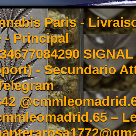
nnabis Paris - Livrai
 - Principal
4677084290 SIGNAL -
port) - Secundario At
Telegram
342 @cmmleomadrid.
mleomadrid.65 – Le
 panterarosa1772@gma