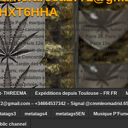
JHXT6HHA
iers de Paris, marijuana, herbe, cannabis, THC, CBD, joints,
slation du cannabis, consommation responsable, fumer à Pa
 cannabis, culture urbaine, Paris 1er, Paris 2e, Paris 3e, Pa
, Paris 11e, Paris 12e, Paris 13e, Paris 14e, Paris 15e, Paris 1
, Saint-Germain-des-Prés, Belleville, Canal Saint-Martin, Le
 Place de la Concorde, Trocadéro, Luxembourg, Les Halles, 
héon, Jardin des Plantes, Parc des Buttes-Chaumont, Pari
s à Paris, réglementation du cannabis à Paris, consommatio
ns la rue, législation sur le cannabis en France, contrôle d
ommation privée, fumer à domicile,
ct- THREEMA
Expéditions depuis Toulouse – FR FR
72@gmail.com – +34664537342 – Signal @cmmleomadrid.6
tatags3
metatags4
metatags5EN
Musique P’Fume
blic channel