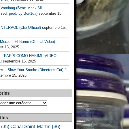
Vandaag (Beat: Meek Mill –
zed, prod. by Boi-1da)
septembre 15,
INTERPOL (Clip Officiel)
septembre 15,
Morad – El Barrio (Official Video)
re 15, 2025
– PARÍS COMO HAKIMI [VIDEO
]
septembre 15, 2025
s – Blow Your Smoke (Director’s Cut) ft.
tembre 15, 2025
ories
es
ttes
Canal Saint-Martin
(36)
(35)