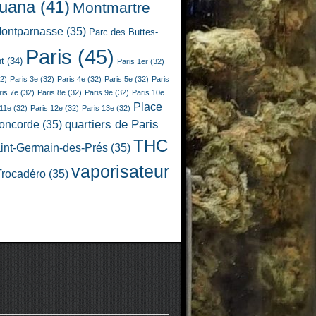
juana
(41)
Montmartre
ontparnasse
(35)
Parc des Buttes-
Paris
(45)
t
(34)
Paris 1er
(32)
2)
Paris 3e
(32)
Paris 4e
(32)
Paris 5e
(32)
Paris
ris 7e
(32)
Paris 8e
(32)
Paris 9e
(32)
Paris 10e
Place
 11e
(32)
Paris 12e
(32)
Paris 13e
(32)
quartiers de Paris
Concorde
(35)
THC
int-Germain-des-Prés
(35)
vaporisateur
Trocadéro
(35)