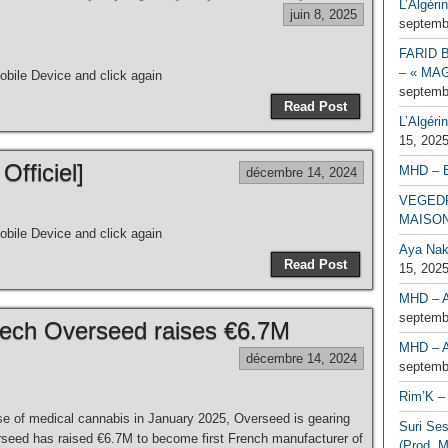
L’Algéri
juin 8, 2025
septemb
FARID 
– « MAG
bile Device and click again
septemb
Read Post
L’Algéri
15, 202
Officiel]
MHD – 
décembre 14, 2024
VEGEDR
MAISO
bile Device and click again
Aya Naka
Read Post
15, 202
MHD – A
septemb
ech Overseed raises €6.7M
MHD – A
décembre 14, 2024
septemb
Rim’K – 
use of medical cannabis in January 2025, Overseed is gearing
Suri Se
seed has raised €6.7M to become first French manufacturer of
(Prod. M