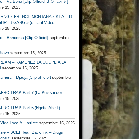
no – Va Bene [Clip Officiel B.O Taxi 5 ]
re 15, 2025
BANG x FRENCH MONTANA x KHALED
HREB GANG » (official Video]
re 15, 2025
no – Banderas [Clip Officiel]
septembre
5
Bravo
septembre 15, 2025
EAM – RAMENEZ LA COUPE A LA
N
septembre 15, 2025
mura – Djadja (Clip officiel)
septembre
5
FRO TRAP Part.7 (La Puissance)
re 15, 2025
FRO TRAP Part.5 (Ngatie Abedi)
re 15, 2025
Vida Loca ft. Lartiste
septembre 15, 2025
ssie – BOEF feat. Zack Ink – Drugs
onsif)
septembre 15, 2025