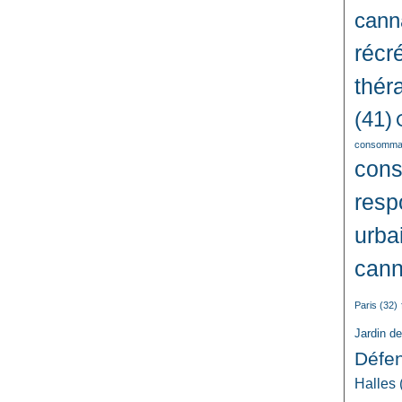
cann
récré
thér
(41)
consommat
con
resp
urba
cann
Paris
(32)
Jardin d
Défe
Halles