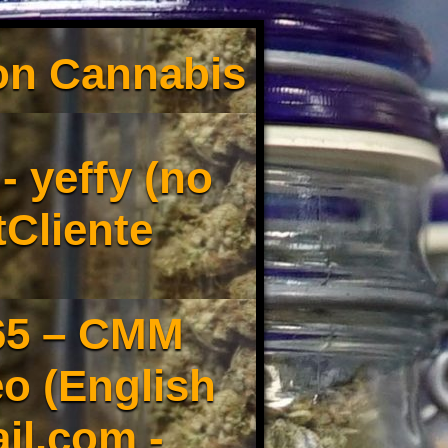
son Cannabis
 yeffy (no
tCliente
65 – CMM
o (English
il.com -