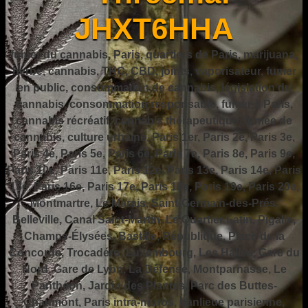
JHXT6HHA
fumer du cannabis, Paris, quartiers de Paris, marijuana,
herbe, cannabis, THC, CBD, joints, vaporisateur, fumer
en public, consommation de cannabis, législation du
cannabis, consommation responsable, fumer à Paris,
cannabis récréatif, cannabis thérapeutique, fumée de
cannabis, culture urbaine, Paris 1er, Paris 2e, Paris 3e,
Paris 4e, Paris 5e, Paris 6e, Paris 7e, Paris 8e, Paris 9e,
Paris 10e, Paris 11e, Paris 12e, Paris 13e, Paris 14e, Paris
15e, Paris 16e, Paris 17e, Paris 18e, Paris 19e, Paris 20e,
Montmartre, Le Marais, Saint-Germain-des-Prés,
Belleville, Canal Saint-Martin, Le Quartier Latin, Pigalle,
Champs-Élysées, Bastille, République, Place de la
Concorde, Trocadéro, Luxembourg, Les Halles, Gare du
Nord, Gare de Lyon, La Défense, Montparnasse, Le
Panthéon, Jardin des Plantes, Parc des Buttes-
Chaumont, Paris intra-muros, banlieue parisienne,