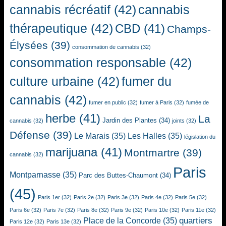
cannabis récréatif
(42)
cannabis
thérapeutique
(42)
CBD
(41)
Champs-
Élysées
(39)
consommation de cannabis
(32)
consommation responsable
(42)
culture urbaine
(42)
fumer du
cannabis
(42)
fumer en public
(32)
fumer à Paris
(32)
fumée de
herbe
(41)
La
Jardin des Plantes
(34)
cannabis
(32)
joints
(32)
Défense
(39)
Le Marais
(35)
Les Halles
(35)
législation du
marijuana
(41)
Montmartre
(39)
cannabis
(32)
Paris
Montparnasse
(35)
Parc des Buttes-Chaumont
(34)
(45)
Paris 1er
(32)
Paris 2e
(32)
Paris 3e
(32)
Paris 4e
(32)
Paris 5e
(32)
Paris 6e
(32)
Paris 7e
(32)
Paris 8e
(32)
Paris 9e
(32)
Paris 10e
(32)
Paris 11e
(32)
quartiers
Place de la Concorde
(35)
Paris 12e
(32)
Paris 13e
(32)