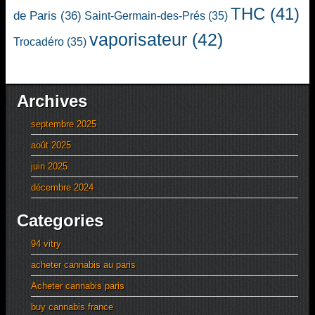
THC
(41)
de Paris
(36)
Saint-Germain-des-Prés
(35)
vaporisateur
(42)
Trocadéro
(35)
Archives
septembre 2025
août 2025
juin 2025
décembre 2024
Categories
94 vitry
acheter cannabis au paris
Acheter cannabis paris
buy cannabis france