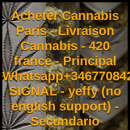
Acheter Cannabis
Paris - Livraison
Cannabis - 420
france - Principal
Whatsapp+34677084
SIGNAL - yeffy (no
english support) -
Secundario