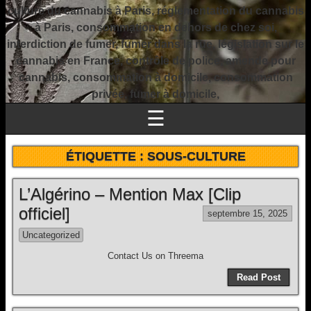
culture du cannabis à Paris, réglementation du cannabis
à Paris, consommation en dehors de chez soi,
interdiction de fumer, fumer dans la rue, législation sur le
cannabis en France, contrôle de police, amende pour
cannabis, consommation à domicile, consommation
privée, fumer à domicile,
☰
ÉTIQUETTE :
SOUS-CULTURE
L’Algérino – Mention Max [Clip
officiel]
septembre 15, 2025
Uncategorized
Contact Us on Threema
Read Post