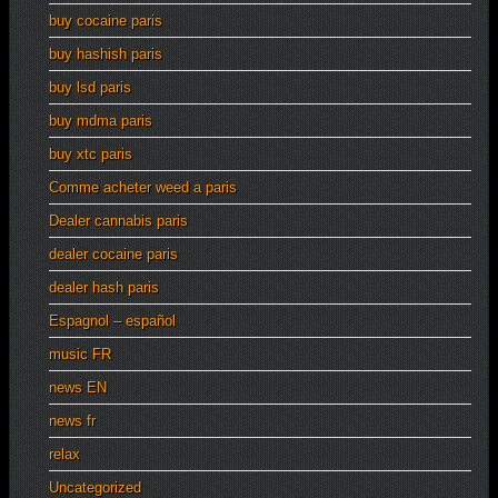
buy cocaine paris
buy hashish paris
buy lsd paris
buy mdma paris
buy xtc paris
Comme acheter weed a paris
Dealer cannabis paris
dealer cocaine paris
dealer hash paris
Espagnol – español
music FR
news EN
news fr
relax
Uncategorized