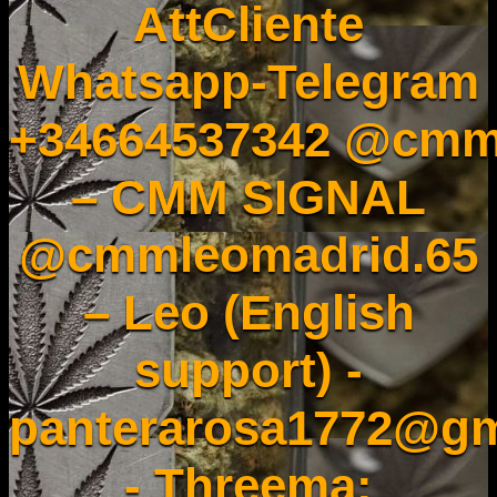
AttCliente
Whatsapp-Telegram
+34664537342 @cmm
– CMM SIGNAL
@cmmleomadrid.65
– Leo (English
support) -
panterarosa1772@gm
- Threema: