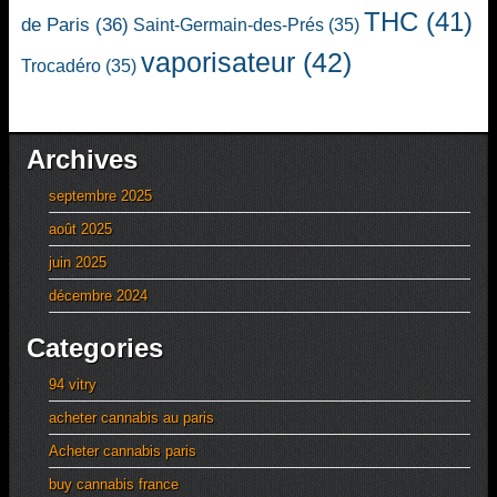
THC
(41)
de Paris
(36)
Saint-Germain-des-Prés
(35)
vaporisateur
(42)
Trocadéro
(35)
Archives
septembre 2025
août 2025
juin 2025
décembre 2024
Categories
94 vitry
acheter cannabis au paris
Acheter cannabis paris
buy cannabis france