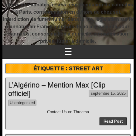
culture du cannabis à Paris, réglementation du cannabis
à Paris, consommation en dehors de chez soi,
interdiction de fumer, fumer dans la rue, législation sur le
cannabis en France, contrôle de police, amende pour
cannabis, consommation à domicile, consommation
privée, fumer à domicile,
☰
ÉTIQUETTE :
STREET ART
L’Algérino – Mention Max [Clip
officiel]
septembre 15, 2025
Uncategorized
Contact Us on Threema
Read Post