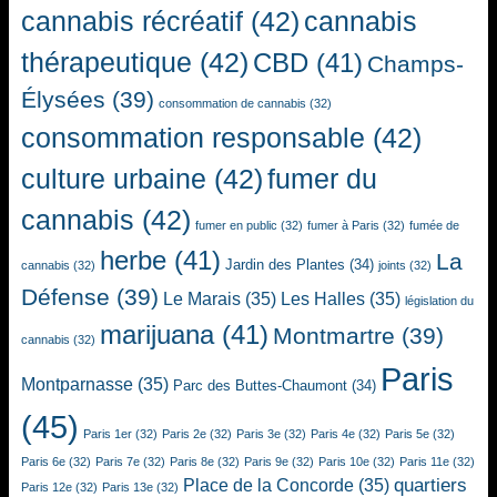
cannabis récréatif
(42)
cannabis
thérapeutique
(42)
CBD
(41)
Champs-
Élysées
(39)
consommation de cannabis
(32)
consommation responsable
(42)
culture urbaine
(42)
fumer du
cannabis
(42)
fumer en public
(32)
fumer à Paris
(32)
fumée de
herbe
(41)
La
Jardin des Plantes
(34)
cannabis
(32)
joints
(32)
Défense
(39)
Le Marais
(35)
Les Halles
(35)
législation du
marijuana
(41)
Montmartre
(39)
cannabis
(32)
Paris
Montparnasse
(35)
Parc des Buttes-Chaumont
(34)
(45)
Paris 1er
(32)
Paris 2e
(32)
Paris 3e
(32)
Paris 4e
(32)
Paris 5e
(32)
Paris 6e
(32)
Paris 7e
(32)
Paris 8e
(32)
Paris 9e
(32)
Paris 10e
(32)
Paris 11e
(32)
quartiers
Place de la Concorde
(35)
Paris 12e
(32)
Paris 13e
(32)