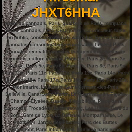
JHXT6HHA
fumer du cannabis, Paris, quartiers de Paris, marijuana,
herbe, cannabis, THC, CBD, joints, vaporisateur, fumer
en public, consommation de cannabis, législation du
cannabis, consommation responsable, fumer à Paris,
cannabis récréatif, cannabis thérapeutique, fumée de
cannabis, culture urbaine, Paris 1er, Paris 2e, Paris 3e,
Paris 4e, Paris 5e, Paris 6e, Paris 7e, Paris 8e, Paris 9e,
Paris 10e, Paris 11e, Paris 12e, Paris 13e, Paris 14e, Paris
15e, Paris 16e, Paris 17e, Paris 18e, Paris 19e, Paris 20e,
Montmartre, Le Marais, Saint-Germain-des-Prés,
Belleville, Canal Saint-Martin, Le Quartier Latin, Pigalle,
Champs-Élysées, Bastille, République, Place de la
Concorde, Trocadéro, Luxembourg, Les Halles, Gare du
Nord, Gare de Lyon, La Défense, Montparnasse, Le
Panthéon, Jardin des Plantes, Parc des Buttes-
Chaumont, Paris intra-muros, banlieue parisienne,