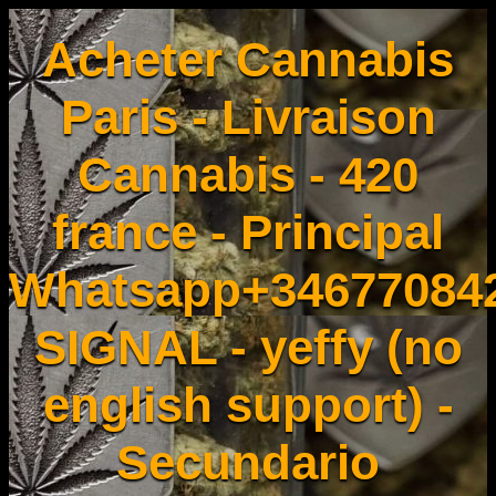
Acheter Cannabis
Paris - Livraison
Cannabis - 420
france - Principal
Whatsapp+34677084
SIGNAL - yeffy (no
english support) -
Secundario