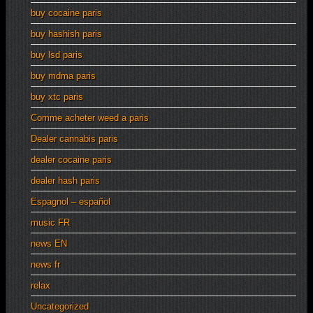
buy cocaine paris
buy hashish paris
buy lsd paris
buy mdma paris
buy xtc paris
Comme acheter weed a paris
Dealer cannabis paris
dealer cocaine paris
dealer hash paris
Espagnol – español
music FR
news EN
news fr
relax
Uncategorized