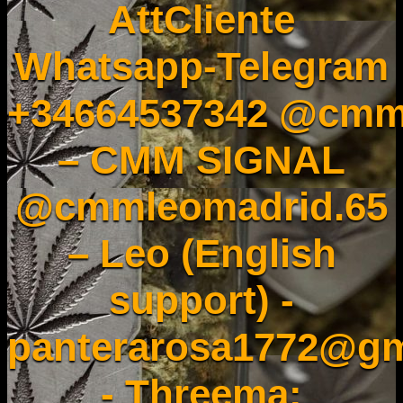
AttCliente
Whatsapp-Telegram
+34664537342 @cmm
– CMM SIGNAL
@cmmleomadrid.65
– Leo (English
support) -
panterarosa1772@gm
- Threema: