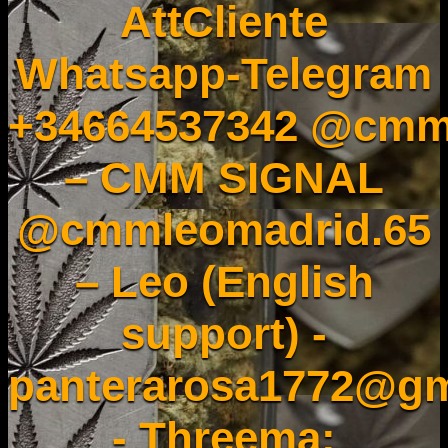
AttCliente
Whatsapp-Telegram
+34664537342 @cmm
– CMM SIGNAL
@cmmleomadrid.65
– Leo (English
support) -
panterarosa1772@gm
- Threema: