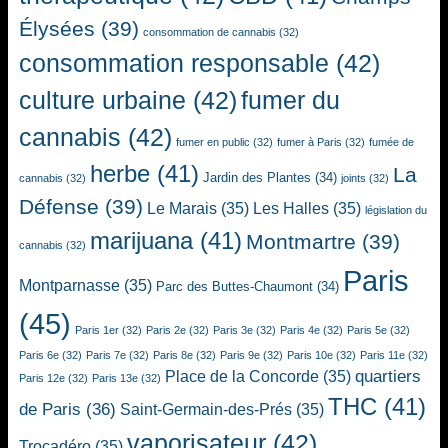
Élysées
(39)
consommation de cannabis
(32)
consommation responsable
(42)
culture urbaine
(42)
fumer du
cannabis
(42)
fumer en public
(32)
fumer à Paris
(32)
fumée de
herbe
(41)
La
Jardin des Plantes
(34)
cannabis
(32)
joints
(32)
Défense
(39)
Le Marais
(35)
Les Halles
(35)
législation du
marijuana
(41)
Montmartre
(39)
cannabis
(32)
Paris
Montparnasse
(35)
Parc des Buttes-Chaumont
(34)
(45)
Paris 1er
(32)
Paris 2e
(32)
Paris 3e
(32)
Paris 4e
(32)
Paris 5e
(32)
Paris 6e
(32)
Paris 7e
(32)
Paris 8e
(32)
Paris 9e
(32)
Paris 10e
(32)
Paris 11e
(32)
quartiers
Place de la Concorde
(35)
Paris 12e
(32)
Paris 13e
(32)
THC
(41)
de Paris
(36)
Saint-Germain-des-Prés
(35)
vaporisateur
(42)
Trocadéro
(35)