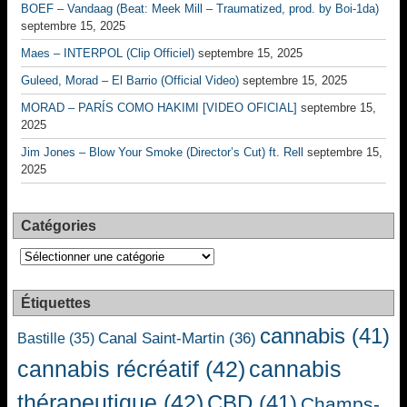
BOEF – Vandaag (Beat: Meek Mill – Traumatized, prod. by Boi-1da)
septembre 15, 2025
Maes – INTERPOL (Clip Officiel)
septembre 15, 2025
Guleed, Morad – El Barrio (Official Video)
septembre 15, 2025
MORAD – PARÍS COMO HAKIMI [VIDEO OFICIAL]
septembre 15,
2025
Jim Jones – Blow Your Smoke (Director’s Cut) ft. Rell
septembre 15,
2025
Catégories
Catégories
Étiquettes
cannabis
(41)
Canal Saint-Martin
(36)
Bastille
(35)
cannabis récréatif
(42)
cannabis
thérapeutique
(42)
CBD
(41)
Champs-