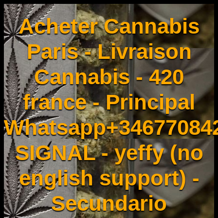
Acheter Cannabis
Paris - Livraison
Cannabis - 420
france - Principal
Whatsapp+34677084
SIGNAL - yeffy (no
english support) -
Secundario