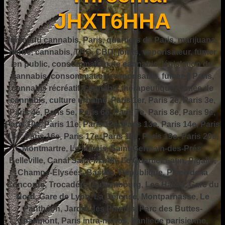
JHXT6HHA
fumer du cannabis, Paris, quartiers de Paris, marijuana,
herbe, cannabis, THC, CBD, joints, vaporisateur, fumer
en public, consommation de cannabis, législation du
cannabis, consommation responsable, fumer à Paris,
cannabis récréatif, cannabis thérapeutique, fumée de
cannabis, culture urbaine, Paris 1er, Paris 2e, Paris 3e,
Paris 4e, Paris 5e, Paris 6e, Paris 7e, Paris 8e, Paris 9e,
Paris 10e, Paris 11e, Paris 12e, Paris 13e, Paris 14e, Paris
15e, Paris 16e, Paris 17e, Paris 18e, Paris 19e, Paris 20e,
Montmartre, Le Marais, Saint-Germain-des-Prés,
Belleville, Canal Saint-Martin, Le Quartier Latin, Pigalle,
Champs-Élysées, Bastille, République, Place de la
Concorde, Trocadéro, Luxembourg, Les Halles, Gare du
Nord, Gare de Lyon, La Défense, Montparnasse, Le
Panthéon, Jardin des Plantes, Parc des Buttes-
Chaumont, Paris intra-muros, banlieue parisienne,