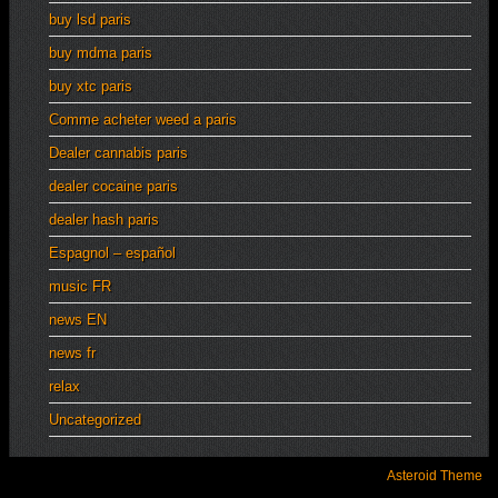
buy lsd paris
buy mdma paris
buy xtc paris
Comme acheter weed a paris
Dealer cannabis paris
dealer cocaine paris
dealer hash paris
Espagnol – español
music FR
news EN
news fr
relax
Uncategorized
Asteroid Theme