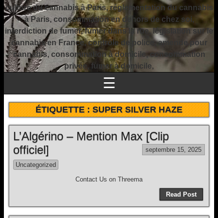
culture du cannabis à Paris, réglementation du cannabis
à Paris, consommation en dehors de chez soi,
interdiction de fumer, fumer dans la rue, législation sur le
cannabis en France, contrôle de police, amende pour
cannabis, consommation à domicile, consommation
privée, fumer à domicile,
☰
ÉTIQUETTE :
SUPER SILVER HAZE
L’Algérino – Mention Max [Clip
officiel]
septembre 15, 2025
Uncategorized
Contact Us on Threema
Read Post