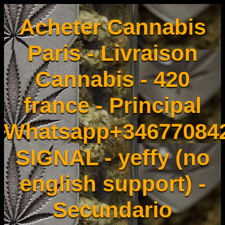
Acheter Cannabis
Paris - Livraison
Cannabis - 420
france - Principal
Whatsapp+34677084
SIGNAL - yeffy (no
english support) -
Secundario