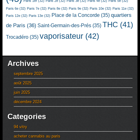
Paris 1er
(32)
Paris 2e
(32)
Paris 3e
(32)
Paris 4e
(32)
Paris 5e
(32)
Paris 6e
(32)
Paris 7e
(32)
Paris 8e
(32)
Paris 9e
(32)
Paris 10e
(32)
Paris 11e
(32)
quartiers
Place de la Concorde
(35)
Paris 12e
(32)
Paris 13e
(32)
THC
(41)
de Paris
(36)
Saint-Germain-des-Prés
(35)
vaporisateur
(42)
Trocadéro
(35)
Archives
septembre 2025
août 2025
juin 2025
décembre 2024
Categories
94 vitry
acheter cannabis au paris