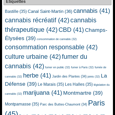
Étiquettes
cannabis
(41)
Canal Saint-Martin
(36)
Bastille
(35)
cannabis récréatif
(42)
cannabis
thérapeutique
(42)
CBD
(41)
Champs-
Élysées
(39)
consommation de cannabis
(32)
consommation responsable
(42)
culture urbaine
(42)
fumer du
cannabis
(42)
fumer en public
(32)
fumer à Paris
(32)
fumée de
herbe
(41)
La
Jardin des Plantes
(34)
cannabis
(32)
joints
(32)
Défense
(39)
Le Marais
(35)
Les Halles
(35)
législation du
marijuana
(41)
Montmartre
(39)
cannabis
(32)
Paris
Montparnasse
(35)
Parc des Buttes-Chaumont
(34)
(45)