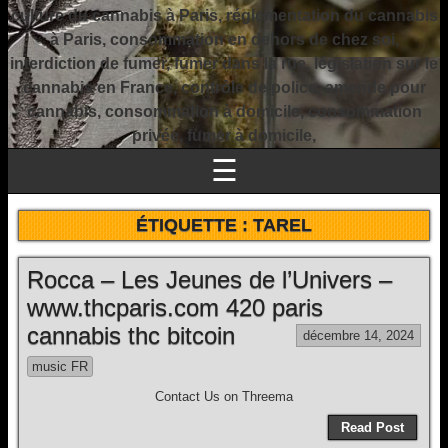
culture du cannabis à Paris, réglementation du cannabis
à Paris, consommation en dehors de chez soi,
interdiction de fumer, fumer dans la rue, législation sur le
cannabis en France, contrôle de police, amende pour
cannabis, consommation à domicile, consommation
privée, fumer à domicile,
☰
ÉTIQUETTE :
TAREL
Rocca – Les Jeunes de l’Univers –
www.thcparis.com 420 paris
cannabis thc bitcoin
décembre 14, 2024
music FR
Contact Us on Threema
Read Post