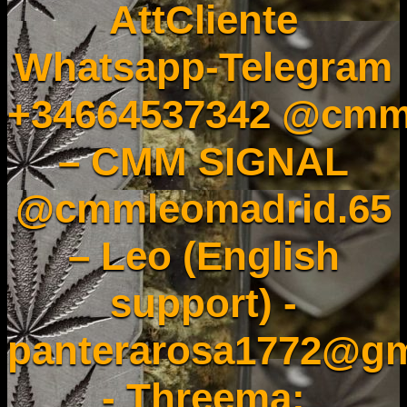
AttCliente
Whatsapp-Telegram
+34664537342 @cmm
– CMM SIGNAL
@cmmleomadrid.65
– Leo (English
support) -
panterarosa1772@gm
- Threema: