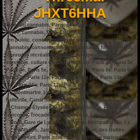
JHXT6HHA
fumer du cannabis, Paris, quartiers de Paris, marijuana,
herbe, cannabis, THC, CBD, joints, vaporisateur, fumer
en public, consommation de cannabis, législation du
cannabis, consommation responsable, fumer à Paris,
cannabis récréatif, cannabis thérapeutique, fumée de
cannabis, culture urbaine, Paris 1er, Paris 2e, Paris 3e,
Paris 4e, Paris 5e, Paris 6e, Paris 7e, Paris 8e, Paris 9e,
Paris 10e, Paris 11e, Paris 12e, Paris 13e, Paris 14e, Paris
15e, Paris 16e, Paris 17e, Paris 18e, Paris 19e, Paris 20e,
Montmartre, Le Marais, Saint-Germain-des-Prés,
Belleville, Canal Saint-Martin, Le Quartier Latin, Pigalle,
Champs-Élysées, Bastille, République, Place de la
Concorde, Trocadéro, Luxembourg, Les Halles, Gare du
Nord, Gare de Lyon, La Défense, Montparnasse, Le
Panthéon, Jardin des Plantes, Parc des Buttes-
Chaumont, Paris intra-muros, banlieue parisienne,