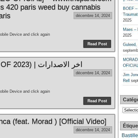
is 420 paris weed buy cannabis
BOEF – 
aris
Traumati
décembre 14, 2024
2025
Maes – 
bile Device and click again
2025
Read Post
Guleed, 
septemb
MORAD 
MORAD – Mix (BEST OF 2023) | اخر الاصدارات
OFICIAL
décembre 14, 2024
Jim Jone
Rell
sep
bile Device and click again
Catég
Read Post
Catégori
a (feat. Morad ) [Official Video]
Étique
décembre 14, 2024
Bastille