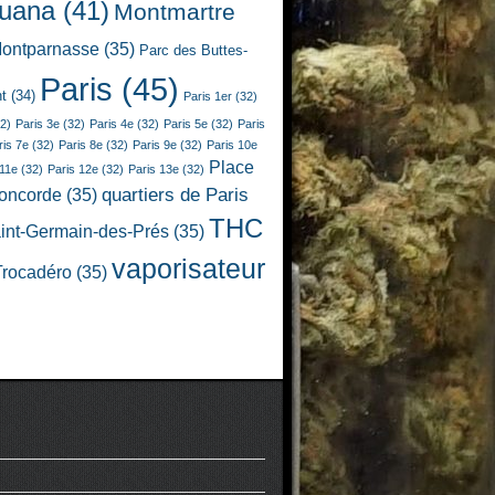
juana
(41)
Montmartre
ontparnasse
(35)
Parc des Buttes-
Paris
(45)
t
(34)
Paris 1er
(32)
2)
Paris 3e
(32)
Paris 4e
(32)
Paris 5e
(32)
Paris
ris 7e
(32)
Paris 8e
(32)
Paris 9e
(32)
Paris 10e
Place
 11e
(32)
Paris 12e
(32)
Paris 13e
(32)
quartiers de Paris
Concorde
(35)
THC
int-Germain-des-Prés
(35)
vaporisateur
Trocadéro
(35)