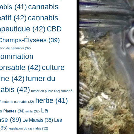
cannabis
abis
(41)
atif
(42)
cannabis
apeutique
(42)
CBD
Champs-Élysées
(39)
ion de cannabis
(32)
sommation
onsable
(42)
culture
ine
(42)
fumer du
abis
(42)
fumer en public
(32)
fumer à
herbe
(41)
fumée de cannabis
(32)
La
es Plantes
(34)
joints
(32)
nse
(39)
Le Marais
(35)
Les
(35)
législation du cannabis
(32)