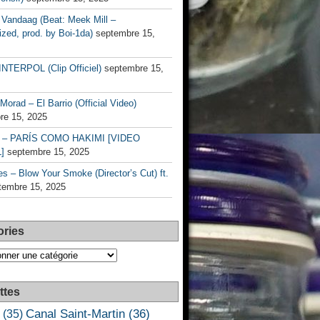
Vandaag (Beat: Meek Mill –
zed, prod. by Boi-1da)
septembre 15,
INTERPOL (Clip Officiel)
septembre 15,
Morad – El Barrio (Official Video)
re 15, 2025
– PARÍS COMO HAKIMI [VIDEO
]
septembre 15, 2025
s – Blow Your Smoke (Director’s Cut) ft.
tembre 15, 2025
ories
es
ttes
Canal Saint-Martin
(36)
(35)