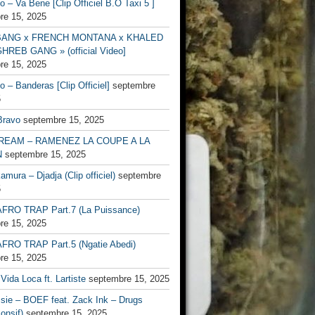
no – Va Bene [Clip Officiel B.O Taxi 5 ]
re 15, 2025
BANG x FRENCH MONTANA x KHALED
HREB GANG » (official Video]
re 15, 2025
no – Banderas [Clip Officiel]
septembre
5
Bravo
septembre 15, 2025
EAM – RAMENEZ LA COUPE A LA
N
septembre 15, 2025
mura – Djadja (Clip officiel)
septembre
5
FRO TRAP Part.7 (La Puissance)
re 15, 2025
FRO TRAP Part.5 (Ngatie Abedi)
re 15, 2025
Vida Loca ft. Lartiste
septembre 15, 2025
ssie – BOEF feat. Zack Ink – Drugs
onsif)
septembre 15, 2025