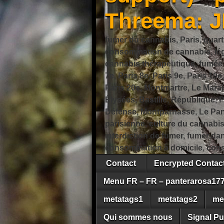
Threema: 
fumer du cannabis, Paris, quart
consommation de cannabis, légi
cannabis thérapeutique, fumée de
7e, Paris 8e, Paris 9e, Paris 10e
Paris 20e, Montmartre, Le Marais
Élysées, Bastille, République,
Défense, Montparnasse, Le Pant
parisienne, culture du cannabi
interdiction de fumer, fumer da
consommation à domicile, cons
Contact
Encrypted Conta
Menu FR – FR – panterarosa17
metatags1
metatags2
me
Qui sommes nous
Signal Pu