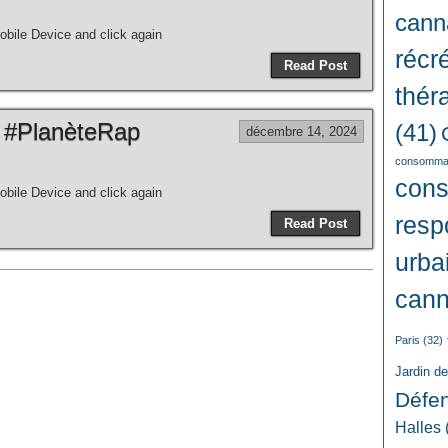
cann
bile Device and click again
récré
Read Post
thér
 #PlanèteRap
(41)
décembre 14, 2024
consommat
con
bile Device and click again
resp
Read Post
urba
cann
Paris
(32)
Jardin d
Défe
Halles