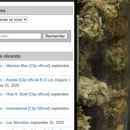
ves
es récents
no – Mention Max [Clip officiel]
septembre
5
no – Andalé [Clip officiel B.O Les Déguns ]
re 15, 2025
o – Hola ft. Boef [Clip officiel]
septembre
5
o – International [Clip Officiel]
septembre
5
no – Les Menottes
septembre 15, 2025