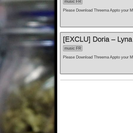
music FR
Please Download Threema Appto your Mo
[EXCLU] Doria – Lyna
music FR
Please Download Threema Appto your Mo