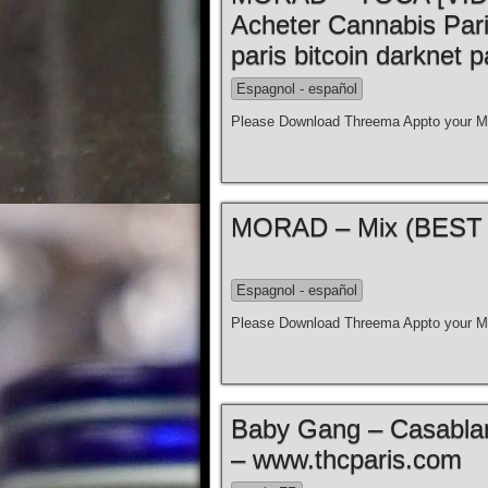
Acheter Cannabis Par
paris bitcoin darknet p
Espagnol - español
Please Download Threema Appto your Mo
Espagnol - español
Please Download Threema Appto your Mo
Baby Gang – Casablanc
– www.thcparis.com