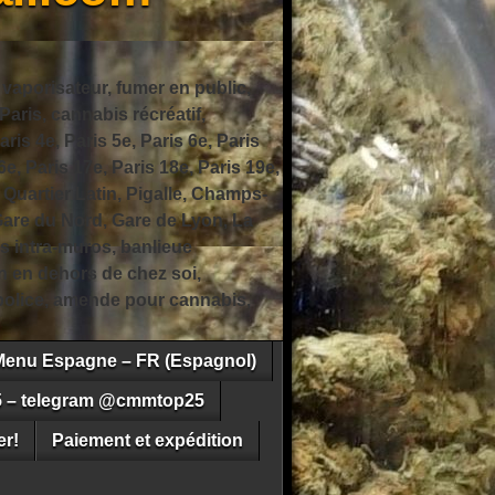
 vaporisateur, fumer en public,
ris, cannabis récréatif,
ris 4e, Paris 5e, Paris 6e, Paris
6e, Paris 17e, Paris 18e, Paris 19e,
 Quartier Latin, Pigalle, Champs-
Gare du Nord, Gare de Lyon, La
s intra-muros, banlieue
n en dehors de chez soi,
e police, amende pour cannabis,
Menu Espagne – FR (Espagnol)
5 – telegram @cmmtop25
r!
Paiement et expédition