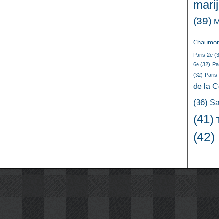
mari
(39)
M
Chaumon
Paris 2e
(3
6e
(32)
Pa
(32)
Paris
de la 
(36)
Sa
(41)
(42)