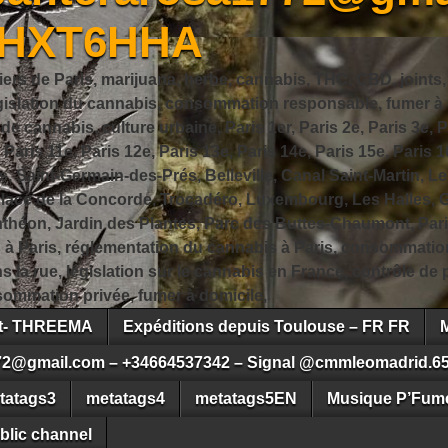
JHXT6HHA
iers de Paris, marijuana, herbe, cannabis, THC, CBD, joints,
slation du cannabis, consommation responsable, fumer à Pa
 cannabis, culture urbaine, Paris 1er, Paris 2e, Paris 3e, Pa
, Paris 11e, Paris 12e, Paris 13e, Paris 14e, Paris 15e, Paris 1
, Saint-Germain-des-Prés, Belleville, Canal Saint-Martin, Le
 Place de la Concorde, Trocadéro, Luxembourg, Les Halles, 
héon, Jardin des Plantes, Parc des Buttes-Chaumont, Pari
s à Paris, réglementation du cannabis à Paris, consommatio
ns la rue, législation sur le cannabis en France, contrôle d
ommation privée, fumer à domicile,
ct- THREEMA
Expéditions depuis Toulouse – FR FR
72@gmail.com – +34664537342 – Signal @cmmleomadrid.6
tatags3
metatags4
metatags5EN
Musique P’Fume
blic channel