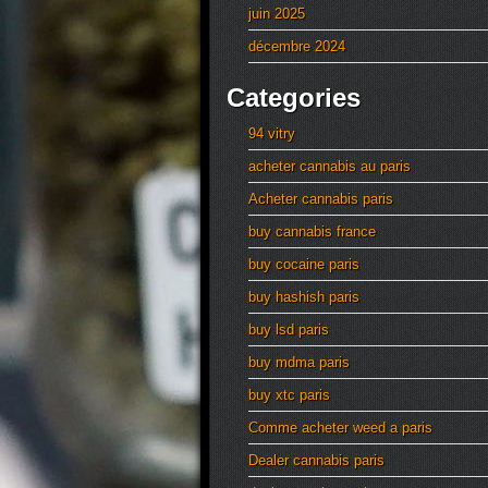
juin 2025
décembre 2024
Categories
94 vitry
acheter cannabis au paris
Acheter cannabis paris
buy cannabis france
buy cocaine paris
buy hashish paris
buy lsd paris
buy mdma paris
buy xtc paris
Comme acheter weed a paris
Dealer cannabis paris