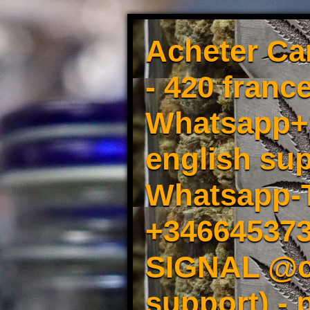
Acheter Ca
- 420 france
Whatsapp+3
english sup
Whatsapp-
+34664537
SIGNAL @cm
support) -