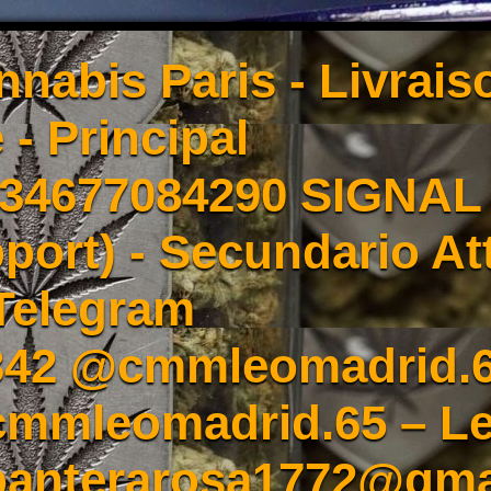
nnabis Paris - Livrai
 - Principal
4677084290 SIGNAL -
port) - Secundario At
Telegram
342 @cmmleomadrid.
mleomadrid.65 – Le
 panterarosa1772@gma