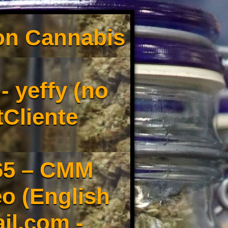
son Cannabis
 yeffy (no
tCliente
65 – CMM
o (English
il.com -