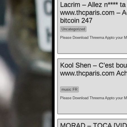
Lacrim – Allez n**** t
www.thcparis.com – A
bitcoin 247
Uncategorized
Please Download Threema Appto your Mo
Kool Shen – C’est bouill
www.thcparis.com Ache
music FR
Please Download Threema Appto your Mo
MORAD – TOCA [VIDE