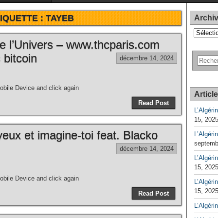
IQUETTE :
TAYEB
Archi
Archives
e l’Univers – www.thcparis.com
 bitcoin
décembre 14, 2024
bile Device and click again
Articl
Read Post
L’Algéri
15, 202
eux et imagine-toi feat. Blacko
L’Algéri
septemb
décembre 14, 2024
L’Algérin
15, 202
bile Device and click again
L’Algérin
15, 202
Read Post
L’Algéri