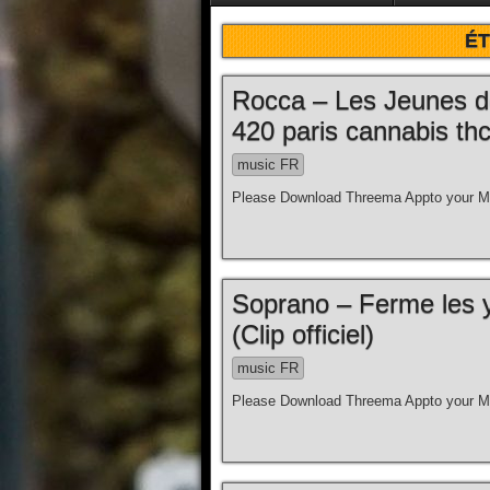
ÉT
Rocca – Les Jeunes d
420 paris cannabis thc
music FR
Please Download Threema Appto your Mo
Soprano – Ferme les y
(Clip officiel)
music FR
Please Download Threema Appto your Mo