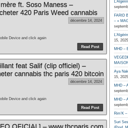
L’Algéri
a mère ft. Soso Maness –
septemb
cheter 420 Paris Weed cannabis
FARID 
décembre 14, 2024
– « MAG
septemb
L’Algéri
bile Device and click again
15, 202
Read Post
MHD – 
VEGEDR
MAISO
ant feat Salif (clip officiel) –
Aya Naka
ter cannabis thc paris 420 bitcoin
15, 202
décembre 14, 2024
MHD – A
septemb
bile Device and click again
MHD – A
septemb
Read Post
Rim’K – 
Suri Se
O OFICIAL] – www.thcparis.com
(Prod. M