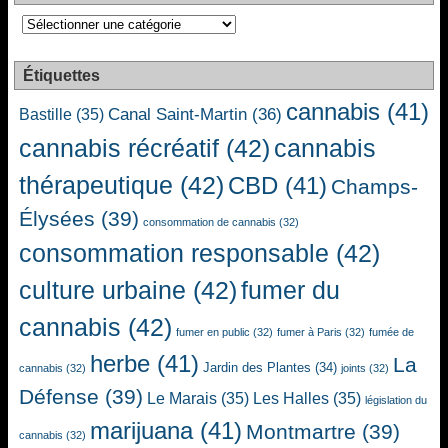
Catégories
Étiquettes
cannabis
(41)
Canal Saint-Martin
(36)
Bastille
(35)
cannabis récréatif
(42)
cannabis
thérapeutique
(42)
CBD
(41)
Champs-
Élysées
(39)
consommation de cannabis
(32)
consommation responsable
(42)
culture urbaine
(42)
fumer du
cannabis
(42)
fumer en public
(32)
fumer à Paris
(32)
fumée de
herbe
(41)
La
Jardin des Plantes
(34)
cannabis
(32)
joints
(32)
Défense
(39)
Le Marais
(35)
Les Halles
(35)
législation du
marijuana
(41)
Montmartre
(39)
cannabis
(32)