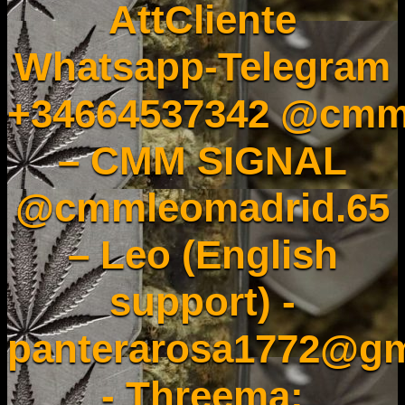
AttCliente
Whatsapp-Telegram
+34664537342 @cmm
– CMM SIGNAL
@cmmleomadrid.65
– Leo (English
support) -
panterarosa1772@gm
- Threema: