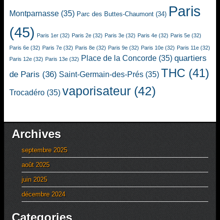
Paris
Montparnasse
(35)
Parc des Buttes-Chaumont
(34)
(45)
Paris 1er
(32)
Paris 2e
(32)
Paris 3e
(32)
Paris 4e
(32)
Paris 5e
(32)
Paris 6e
(32)
Paris 7e
(32)
Paris 8e
(32)
Paris 9e
(32)
Paris 10e
(32)
Paris 11e
(32)
quartiers
Place de la Concorde
(35)
Paris 12e
(32)
Paris 13e
(32)
THC
(41)
de Paris
(36)
Saint-Germain-des-Prés
(35)
vaporisateur
(42)
Trocadéro
(35)
Archives
septembre 2025
août 2025
juin 2025
décembre 2024
Categories