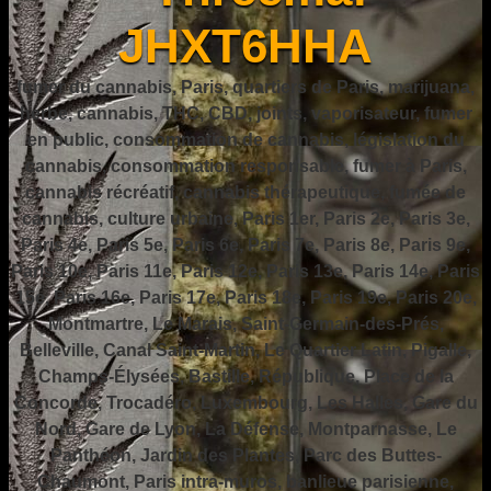
JHXT6HHA
fumer du cannabis, Paris, quartiers de Paris, marijuana,
herbe, cannabis, THC, CBD, joints, vaporisateur, fumer
en public, consommation de cannabis, législation du
cannabis, consommation responsable, fumer à Paris,
cannabis récréatif, cannabis thérapeutique, fumée de
cannabis, culture urbaine, Paris 1er, Paris 2e, Paris 3e,
Paris 4e, Paris 5e, Paris 6e, Paris 7e, Paris 8e, Paris 9e,
Paris 10e, Paris 11e, Paris 12e, Paris 13e, Paris 14e, Paris
15e, Paris 16e, Paris 17e, Paris 18e, Paris 19e, Paris 20e,
Montmartre, Le Marais, Saint-Germain-des-Prés,
Belleville, Canal Saint-Martin, Le Quartier Latin, Pigalle,
Champs-Élysées, Bastille, République, Place de la
Concorde, Trocadéro, Luxembourg, Les Halles, Gare du
Nord, Gare de Lyon, La Défense, Montparnasse, Le
Panthéon, Jardin des Plantes, Parc des Buttes-
Chaumont, Paris intra-muros, banlieue parisienne,