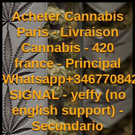
Acheter Cannabis
Paris - Livraison
Cannabis - 420
france - Principal
Whatsapp+34677084
SIGNAL - yeffy (no
english support) -
Secundario