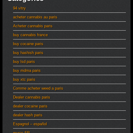
94 vitry
acheter cannabis au paris
Acheter cannabis paris
buy cannabis france
buy cocaine paris
buy hashish paris
buy lsd paris
buy mdma paris
buy xtc paris
Comme acheter weed a paris
Dealer cannabis paris
dealer cocaine paris
dealer hash paris
Espagnol – español
music FR