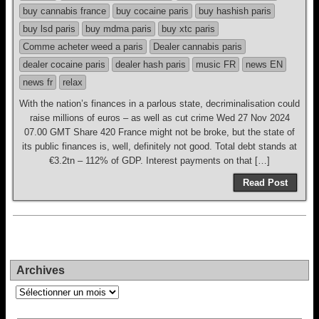
buy cannabis france
buy cocaine paris
buy hashish paris
buy lsd paris
buy mdma paris
buy xtc paris
Comme acheter weed a paris
Dealer cannabis paris
dealer cocaine paris
dealer hash paris
music FR
news EN
news fr
relax
With the nation’s finances in a parlous state, decriminalisation could
raise millions of euros – as well as cut crime Wed 27 Nov 2024
07.00 GMT Share 420 France might not be broke, but the state of
its public finances is, well, definitely not good. Total debt stands at
€3.2tn – 112% of GDP. Interest payments on that […]
Read Post
Archives
Archives