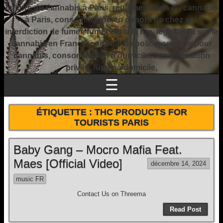
culture du cannabis à Paris, réglementation du cannabis
à Paris, consommation en dehors de chez soi,
interdiction de fumer, fumer dans la rue, législation sur le
cannabis en France, contrôle de police, amende pour
cannabis, consommation à domicile, consommation
privée, fumer à domicile,
☰
ÉTIQUETTE :
THC PRODUCTS FOR
TOURISTS PARIS
Baby Gang – Mocro Mafia Feat.
Maes [Official Video]
décembre 14, 2024
music FR
Contact Us on Threema
Read Post