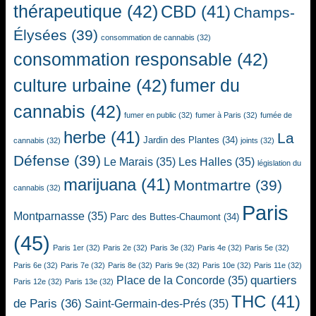
thérapeutique
(42)
CBD
(41)
Champs-
Élysées
(39)
consommation de cannabis
(32)
consommation responsable
(42)
culture urbaine
(42)
fumer du
cannabis
(42)
fumer en public
(32)
fumer à Paris
(32)
fumée de
herbe
(41)
La
Jardin des Plantes
(34)
cannabis
(32)
joints
(32)
Défense
(39)
Le Marais
(35)
Les Halles
(35)
législation du
marijuana
(41)
Montmartre
(39)
cannabis
(32)
Paris
Montparnasse
(35)
Parc des Buttes-Chaumont
(34)
(45)
Paris 1er
(32)
Paris 2e
(32)
Paris 3e
(32)
Paris 4e
(32)
Paris 5e
(32)
Paris 6e
(32)
Paris 7e
(32)
Paris 8e
(32)
Paris 9e
(32)
Paris 10e
(32)
Paris 11e
(32)
quartiers
Place de la Concorde
(35)
Paris 12e
(32)
Paris 13e
(32)
THC
(41)
de Paris
(36)
Saint-Germain-des-Prés
(35)