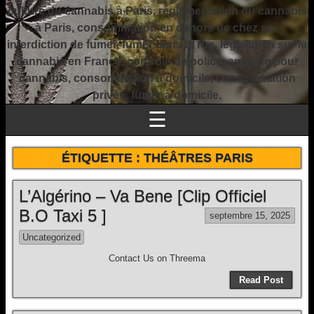
culture du cannabis à Paris, réglementation du cannabis
à Paris, consommation en dehors de chez soi,
interdiction de fumer, fumer dans la rue, législation sur le
cannabis en France, contrôle de police, amende pour
cannabis, consommation à domicile, consommation
privée, fumer à domicile,
☰
ÉTIQUETTE :
THÉÂTRES PARIS
L’Algérino – Va Bene [Clip Officiel
B.O Taxi 5 ]
septembre 15, 2025
Uncategorized
Contact Us on Threema
Read Post