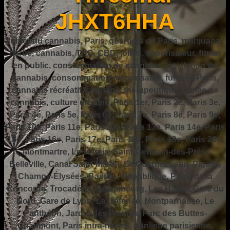
JHXT6HHA
fumer du cannabis, Paris, quartiers de Paris, marijuana,
herbe, cannabis, THC, CBD, joints, vaporisateur, fumer
en public, consommation de cannabis, législation du
cannabis, consommation responsable, fumer à Paris,
cannabis récréatif, cannabis thérapeutique, fumée de
cannabis, culture urbaine, Paris 1er, Paris 2e, Paris 3e,
Paris 4e, Paris 5e, Paris 6e, Paris 7e, Paris 8e, Paris 9e,
Paris 10e, Paris 11e, Paris 12e, Paris 13e, Paris 14e, Paris
15e, Paris 16e, Paris 17e, Paris 18e, Paris 19e, Paris 20e,
Montmartre, Le Marais, Saint-Germain-des-Prés,
Belleville, Canal Saint-Martin, Le Quartier Latin, Pigalle,
Champs-Élysées, Bastille, République, Place de la
Concorde, Trocadéro, Luxembourg, Les Halles, Gare du
Nord, Gare de Lyon, La Défense, Montparnasse, Le
Panthéon, Jardin des Plantes, Parc des Buttes-
Chaumont, Paris intra-muros, banlieue parisienne,