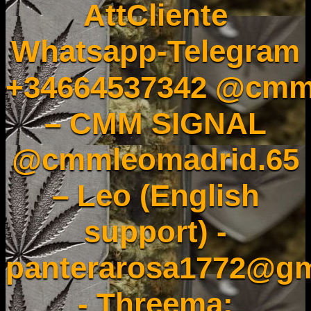
AttCliente
Whatsapp-Telegram
+34664537342 @cmm
– CMM SIGNAL
@cmmleomadrid.65
– Leo (English
support) -
panterarosa1772@gm
- Threema: