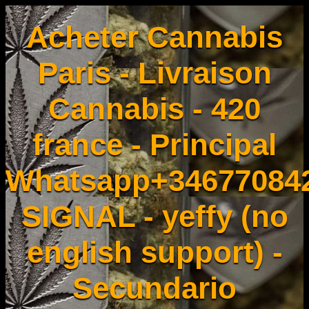
Acheter Cannabis
Paris - Livraison
Cannabis - 420
france - Principal
Whatsapp+34677084
SIGNAL - yeffy (no
english support) -
Secundario