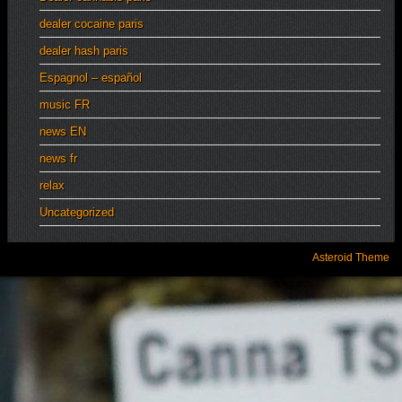
dealer cocaine paris
dealer hash paris
Espagnol – español
music FR
news EN
news fr
relax
Uncategorized
Asteroid Theme