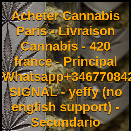
Acheter Cannabis
Paris - Livraison
Cannabis - 420
france - Principal
Whatsapp+34677084
SIGNAL - yeffy (no
english support) -
Secundario