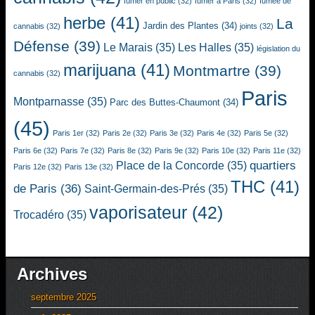
fumer en public
(32)
fumer à Paris
(32)
fumée de
herbe
(41)
La
Jardin des Plantes
(34)
cannabis
(32)
joints
(32)
Défense
(39)
Le Marais
(35)
Les Halles
(35)
législation du
marijuana
(41)
Montmartre
(39)
cannabis
(32)
Paris
Montparnasse
(35)
Parc des Buttes-Chaumont
(34)
(45)
Paris 1er
(32)
Paris 2e
(32)
Paris 3e
(32)
Paris 4e
(32)
Paris 5e
(32)
Paris 6e
(32)
Paris 7e
(32)
Paris 8e
(32)
Paris 9e
(32)
Paris 10e
(32)
Paris 11e
(32)
quartiers
Place de la Concorde
(35)
Paris 12e
(32)
Paris 13e
(32)
THC
(41)
de Paris
(36)
Saint-Germain-des-Prés
(35)
vaporisateur
(42)
Trocadéro
(35)
Archives
septembre 2025