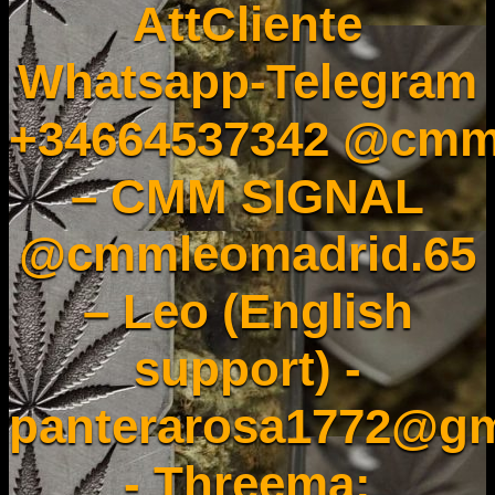
AttCliente
Whatsapp-Telegram
+34664537342 @cmm
– CMM SIGNAL
@cmmleomadrid.65
– Leo (English
support) -
panterarosa1772@gm
- Threema: