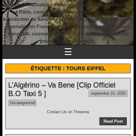
culture du cannabis à Paris, réglementation du cannabis
à Paris, consommation en dehors de chez soi,
interdiction de fumer, fumer dans la rue, législation sur le
cannabis en France, contrôle de police, amende pour
cannabis, consommation à domicile, consommation
privée, fumer à domicile,
☰
ÉTIQUETTE :
TOURS EIFFEL
L’Algérino – Va Bene [Clip Officiel
B.O Taxi 5 ]
septembre 15, 2025
Uncategorized
Contact Us on Threema
Read Post