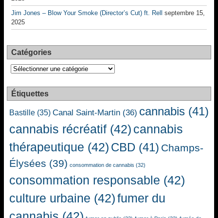
Jim Jones – Blow Your Smoke (Director’s Cut) ft. Rell
septembre 15,
2025
Catégories
Catégories
Étiquettes
cannabis
(41)
Canal Saint-Martin
(36)
Bastille
(35)
cannabis récréatif
(42)
cannabis
thérapeutique
(42)
CBD
(41)
Champs-
Élysées
(39)
consommation de cannabis
(32)
consommation responsable
(42)
culture urbaine
(42)
fumer du
cannabis
(42)