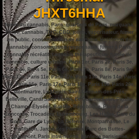
JHXT6HHA
fumer du cannabis, Paris, quartiers de Paris, marijuana,
herbe, cannabis, THC, CBD, joints, vaporisateur, fumer
en public, consommation de cannabis, législation du
cannabis, consommation responsable, fumer à Paris,
cannabis récréatif, cannabis thérapeutique, fumée de
cannabis, culture urbaine, Paris 1er, Paris 2e, Paris 3e,
Paris 4e, Paris 5e, Paris 6e, Paris 7e, Paris 8e, Paris 9e,
Paris 10e, Paris 11e, Paris 12e, Paris 13e, Paris 14e, Paris
15e, Paris 16e, Paris 17e, Paris 18e, Paris 19e, Paris 20e,
Montmartre, Le Marais, Saint-Germain-des-Prés,
Belleville, Canal Saint-Martin, Le Quartier Latin, Pigalle,
Champs-Élysées, Bastille, République, Place de la
Concorde, Trocadéro, Luxembourg, Les Halles, Gare du
Nord, Gare de Lyon, La Défense, Montparnasse, Le
Panthéon, Jardin des Plantes, Parc des Buttes-
Chaumont, Paris intra-muros, banlieue parisienne,