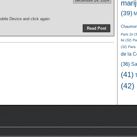
décembre 14, 2024
mari
(39)
M
bile Device and click again
Chaumon
Read Post
Paris 2e
(3
6e
(32)
Pa
(32)
Paris
de la 
(36)
Sa
(41)
(42)