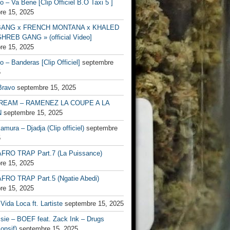
no – Va Bene [Clip Officiel B.O Taxi 5 ]
re 15, 2025
BANG x FRENCH MONTANA x KHALED
HREB GANG » (official Video]
re 15, 2025
no – Banderas [Clip Officiel]
septembre
5
Bravo
septembre 15, 2025
EAM – RAMENEZ LA COUPE A LA
N
septembre 15, 2025
mura – Djadja (Clip officiel)
septembre
5
FRO TRAP Part.7 (La Puissance)
re 15, 2025
FRO TRAP Part.5 (Ngatie Abedi)
re 15, 2025
Vida Loca ft. Lartiste
septembre 15, 2025
ssie – BOEF feat. Zack Ink – Drugs
onsif)
septembre 15, 2025