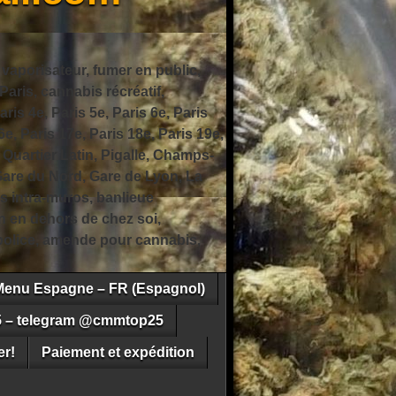
 vaporisateur, fumer en public,
ris, cannabis récréatif,
ris 4e, Paris 5e, Paris 6e, Paris
6e, Paris 17e, Paris 18e, Paris 19e,
 Quartier Latin, Pigalle, Champs-
Gare du Nord, Gare de Lyon, La
s intra-muros, banlieue
n en dehors de chez soi,
e police, amende pour cannabis,
Menu Espagne – FR (Espagnol)
5 – telegram @cmmtop25
r!
Paiement et expédition