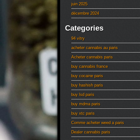
juin 2025
décembre 2024
Categories
94 vitry
acheter cannabis au paris
Acheter cannabis paris
buy cannabis france
buy cocaine paris
buy hashish paris
buy lsd paris
buy mdma paris
buy xtc paris
Comme acheter weed a paris
Dealer cannabis paris