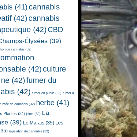
cannabis
abis
(41)
atif
(42)
cannabis
apeutique
(42)
CBD
Champs-Élysées
(39)
ion de cannabis
(32)
sommation
onsable
(42)
culture
ine
(42)
fumer du
abis
(42)
fumer en public
(32)
fumer à
herbe
(41)
fumée de cannabis
(32)
La
es Plantes
(34)
joints
(32)
nse
(39)
Le Marais
(35)
Les
(35)
législation du cannabis
(32)