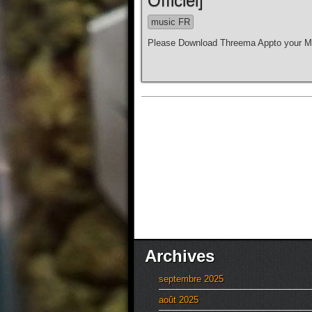
Officiel]
music FR
Please Download Threema Appto your Mo
Archives
septembre 2025
août 2025