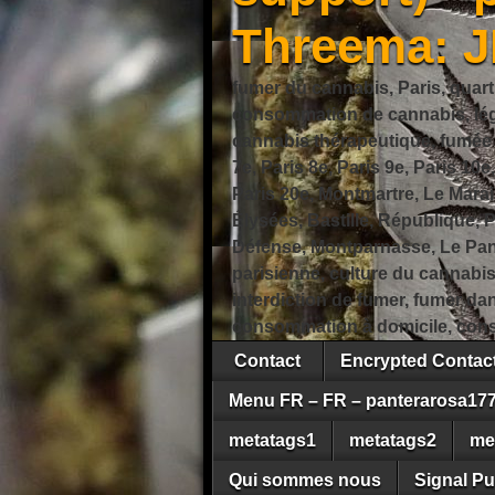
Threema: 
fumer du cannabis, Paris, quart
consommation de cannabis, légi
cannabis thérapeutique, fumée de
7e, Paris 8e, Paris 9e, Paris 10e
Paris 20e, Montmartre, Le Marais
Élysées, Bastille, République,
Défense, Montparnasse, Le Pant
parisienne, culture du cannabi
interdiction de fumer, fumer da
consommation à domicile, cons
Contact
Encrypted Conta
Menu FR – FR – panterarosa17
metatags1
metatags2
me
Qui sommes nous
Signal Pu