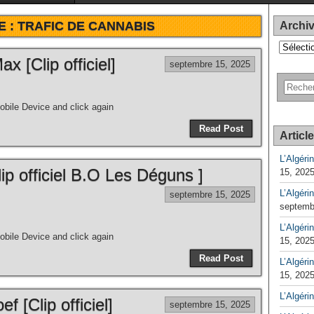
E :
TRAFIC DE CANNABIS
Archi
Archives
x [Clip officiel]
septembre 15, 2025
bile Device and click again
Read Post
Articl
L’Algéri
lip officiel B.O Les Déguns ]
15, 202
L’Algéri
septembre 15, 2025
septemb
L’Algérin
bile Device and click again
15, 202
Read Post
L’Algérin
15, 202
L’Algéri
ef [Clip officiel]
septembre 15, 2025