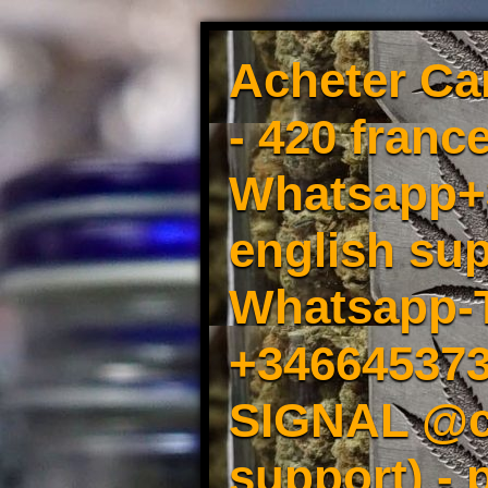
Acheter Ca
- 420 france
Whatsapp+3
english sup
Whatsapp-
+34664537
SIGNAL @cm
support) -