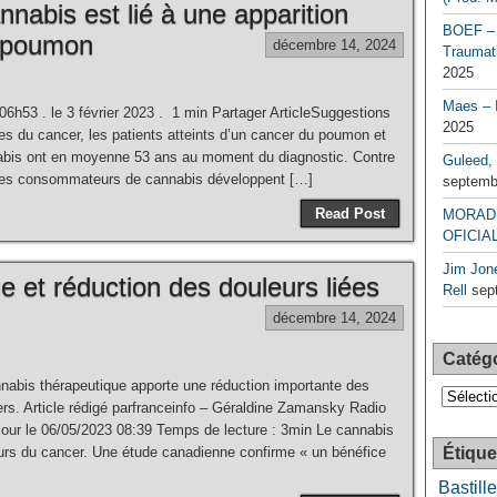
nnabis est lié à une apparition
BOEF – 
u poumon
décembre 14, 2024
Traumati
2025
Maes – 
6h53 . le 3 février 2023 . 1 min Partager ArticleSuggestions
2025
 du cancer, les patients atteints d’un cancer du poumon et
bis ont en moyenne 53 ans au moment du diagnostic. Contre
Guleed, 
 Les consommateurs de cannabis développent […]
septemb
Read Post
MORAD 
OFICIAL
Jim Jone
 et réduction des douleurs liées
Rell
sep
décembre 14, 2024
Catég
nabis thérapeutique apporte une réduction importante des
Catégori
rs. Article rédigé parfranceinfo – Géraldine Zamansky Radio
jour le 06/05/2023 08:39 Temps de lecture : 3min Le cannabis
eurs du cancer. Une étude canadienne confirme « un bénéfice
Étique
Bastille