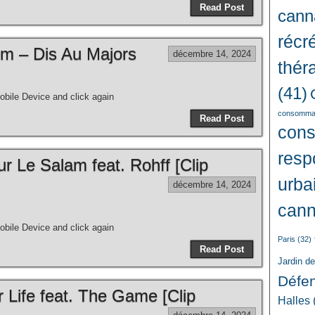
Read Post
cann
récré
dem – Dis Au Majors
décembre 14, 2024
thér
(41)
bile Device and click again
consommat
Read Post
con
resp
r Le Salam feat. Rohff [Clip
urba
décembre 14, 2024
cann
bile Device and click again
Paris
(32)
Read Post
Jardin d
Défe
r Life feat. The Game [Clip
Halles