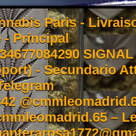
nnabis Paris - Livrai
 - Principal
4677084290 SIGNAL -
port) - Secundario At
Telegram
342 @cmmleomadrid.
mleomadrid.65 – Le
 panterarosa1772@gma