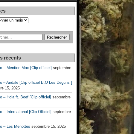
ves
es récents
no – Mention Max [Clip officiel]
septembre
5
no – Andalé [Clip officiel B.O Les Déguns ]
re 15, 2025
o – Hola ft. Boef [Clip officiel]
septembre
5
o – International [Clip Officiel]
septembre
5
no – Les Menottes
septembre 15, 2025