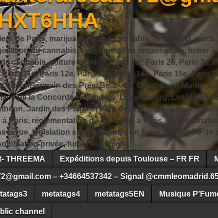
JHXT6HHA
iers de Paris, marijuana, herbe, cannabis, THC, CBD, joints,
slation du cannabis, consommation responsable, fumer à Pa
 cannabis, culture urbaine, Paris 1er, Paris 2e, Paris 3e, Pa
, Paris 11e, Paris 12e, Paris 13e, Paris 14e, Paris 15e, Paris 1
, Saint-Germain-des-Prés, Belleville, Canal Saint-Martin, Le
 Place de la Concorde, Trocadéro, Luxembourg, Les Halles, 
héon, Jardin des Plantes, Parc des Buttes-Chaumont, Pari
s à Paris, réglementation du cannabis à Paris, consommatio
ns la rue, législation sur le cannabis en France, contrôle d
ommation privée, fumer à domicile,
ct- THREEMA
Expéditions depuis Toulouse – FR FR
72@gmail.com – +34664537342 – Signal @cmmleomadrid.6
tatags3
metatags4
metatags5EN
Musique P’Fume
blic channel