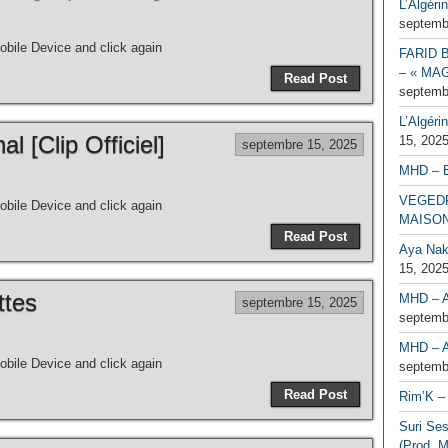
L’Algéri
septemb
bile Device and click again
FARID 
– « MAG
Read Post
septemb
L’Algéri
al [Clip Officiel]
15, 202
septembre 15, 2025
MHD – 
VEGEDR
bile Device and click again
MAISO
Read Post
Aya Naka
15, 202
ttes
MHD – A
septembre 15, 2025
septemb
MHD – A
bile Device and click again
septemb
Read Post
Rim’K – 
Suri Se
(Prod. M