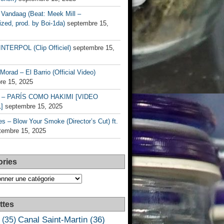
Vandaag (Beat: Meek Mill –
zed, prod. by Boi-1da)
septembre 15,
INTERPOL (Clip Officiel)
septembre 15,
Morad – El Barrio (Official Video)
re 15, 2025
– PARÍS COMO HAKIMI [VIDEO
]
septembre 15, 2025
s – Blow Your Smoke (Director’s Cut) ft.
tembre 15, 2025
ories
es
ttes
Canal Saint-Martin
(36)
(35)