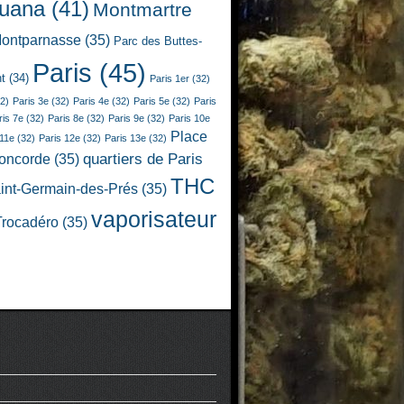
juana
(41)
Montmartre
ontparnasse
(35)
Parc des Buttes-
Paris
(45)
t
(34)
Paris 1er
(32)
2)
Paris 3e
(32)
Paris 4e
(32)
Paris 5e
(32)
Paris
ris 7e
(32)
Paris 8e
(32)
Paris 9e
(32)
Paris 10e
Place
 11e
(32)
Paris 12e
(32)
Paris 13e
(32)
quartiers de Paris
Concorde
(35)
THC
int-Germain-des-Prés
(35)
vaporisateur
Trocadéro
(35)