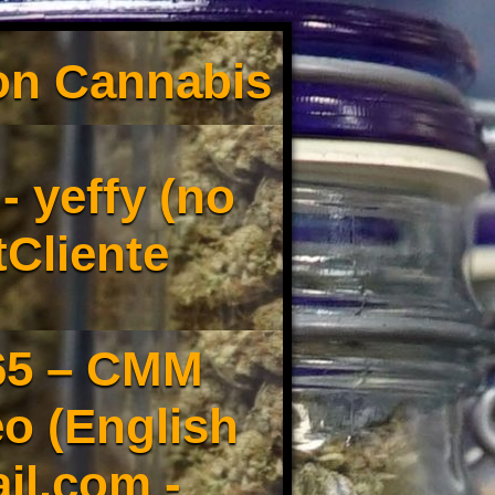
son Cannabis
 yeffy (no
tCliente
65 – CMM
o (English
il.com -