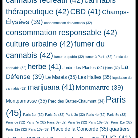
cannabis récréatif
(42)
cannabis
thérapeutique
(42)
CBD
(41)
Champs-
Élysées
(39)
consommation de cannabis
(32)
consommation responsable
(42)
culture urbaine
(42)
fumer du
cannabis
(42)
fumer en public
(32)
fumer à Paris
(32)
fumée de
herbe
(41)
La
Jardin des Plantes
(34)
cannabis
(32)
joints
(32)
Défense
(39)
Le Marais
(35)
Les Halles
(35)
législation du
marijuana
(41)
Montmartre
(39)
cannabis
(32)
Paris
Montparnasse
(35)
Parc des Buttes-Chaumont
(34)
(45)
Paris 1er
(32)
Paris 2e
(32)
Paris 3e
(32)
Paris 4e
(32)
Paris 5e
(32)
Paris 6e
(32)
Paris 7e
(32)
Paris 8e
(32)
Paris 9e
(32)
Paris 10e
(32)
Paris 11e
(32)
quartiers
Place de la Concorde
(35)
Paris 12e
(32)
Paris 13e
(32)