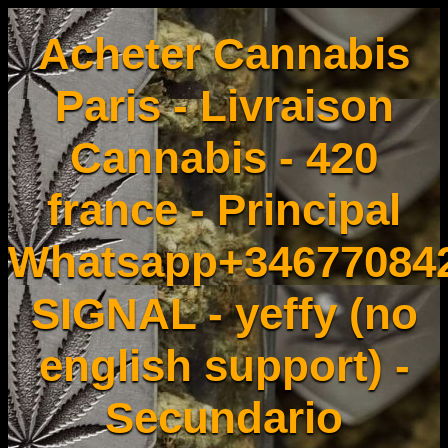
Acheter Cannabis
Paris - Livraison
Cannabis - 420
france - Principal
Whatsapp+34677084
SIGNAL - yeffy (no
english support) -
Secundario