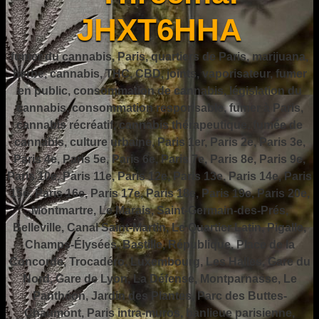
JHXT6HHA
fumer du cannabis, Paris, quartiers de Paris, marijuana,
herbe, cannabis, THC, CBD, joints, vaporisateur, fumer
en public, consommation de cannabis, législation du
cannabis, consommation responsable, fumer à Paris,
cannabis récréatif, cannabis thérapeutique, fumée de
cannabis, culture urbaine, Paris 1er, Paris 2e, Paris 3e,
Paris 4e, Paris 5e, Paris 6e, Paris 7e, Paris 8e, Paris 9e,
Paris 10e, Paris 11e, Paris 12e, Paris 13e, Paris 14e, Paris
15e, Paris 16e, Paris 17e, Paris 18e, Paris 19e, Paris 20e,
Montmartre, Le Marais, Saint-Germain-des-Prés,
Belleville, Canal Saint-Martin, Le Quartier Latin, Pigalle,
Champs-Élysées, Bastille, République, Place de la
Concorde, Trocadéro, Luxembourg, Les Halles, Gare du
Nord, Gare de Lyon, La Défense, Montparnasse, Le
Panthéon, Jardin des Plantes, Parc des Buttes-
Chaumont, Paris intra-muros, banlieue parisienne,