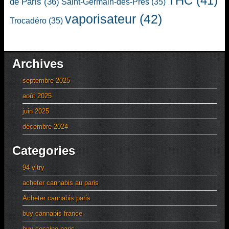
THC
(41)
de Paris
(36)
Saint-Germain-des-Prés
(35)
vaporisateur
(42)
Trocadéro
(35)
Archives
septembre 2025
août 2025
juin 2025
décembre 2024
Categories
94 vitry
acheter cannabis au paris
Acheter cannabis paris
buy cannabis france
buy cocaine paris