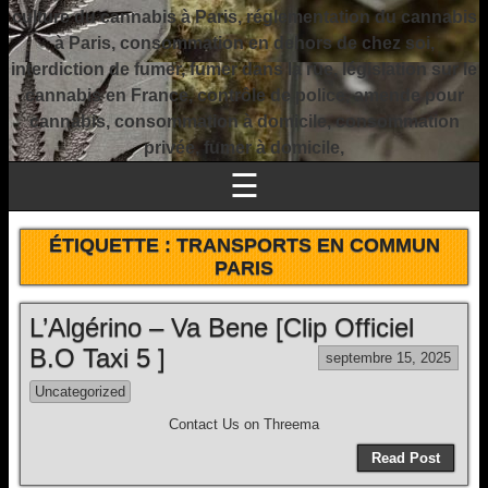
culture du cannabis à Paris, réglementation du cannabis
à Paris, consommation en dehors de chez soi,
interdiction de fumer, fumer dans la rue, législation sur le
cannabis en France, contrôle de police, amende pour
cannabis, consommation à domicile, consommation
privée, fumer à domicile,
☰
ÉTIQUETTE :
TRANSPORTS EN COMMUN
PARIS
L’Algérino – Va Bene [Clip Officiel
B.O Taxi 5 ]
septembre 15, 2025
Uncategorized
Contact Us on Threema
Read Post