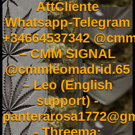
AttCliente
Whatsapp-Telegram
+34664537342 @cmm
– CMM SIGNAL
@cmmleomadrid.65
– Leo (English
support) -
panterarosa1772@gm
- Threema: