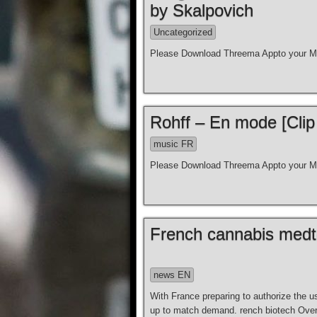
by Skalpovich
Uncategorized
Please Download Threema Appto your Mo
Rohff – En mode [Clip 
music FR
Please Download Threema Appto your Mo
French cannabis medt
news EN
With France preparing to authorize the 
up to match demand. rench biotech Over