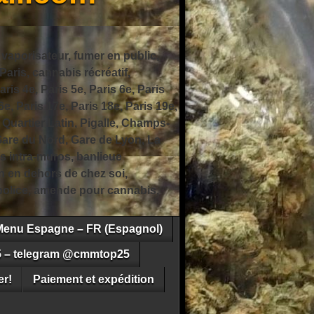
 vaporisateur, fumer en public,
ris, cannabis récréatif,
ris 4e, Paris 5e, Paris 6e, Paris
6e, Paris 17e, Paris 18e, Paris 19e,
 Quartier Latin, Pigalle, Champs-
Gare du Nord, Gare de Lyon, La
s intra-muros, banlieue
n en dehors de chez soi,
e police, amende pour cannabis,
Menu Espagne – FR (Espagnol)
5 – telegram @cmmtop25
r!
Paiement et expédition