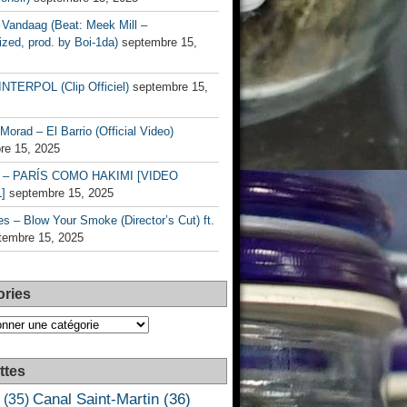
Vandaag (Beat: Meek Mill –
zed, prod. by Boi-1da)
septembre 15,
INTERPOL (Clip Officiel)
septembre 15,
Morad – El Barrio (Official Video)
re 15, 2025
– PARÍS COMO HAKIMI [VIDEO
]
septembre 15, 2025
s – Blow Your Smoke (Director’s Cut) ft.
tembre 15, 2025
ories
es
ttes
Canal Saint-Martin
(36)
(35)