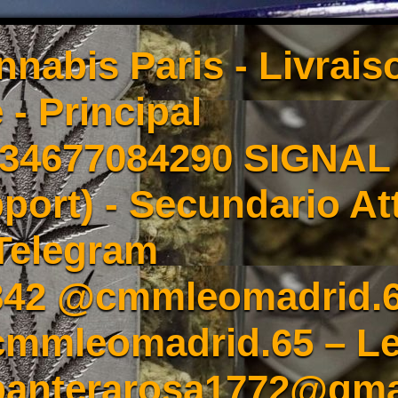
nnabis Paris - Livrai
 - Principal
4677084290 SIGNAL -
port) - Secundario At
Telegram
342 @cmmleomadrid.
mleomadrid.65 – Le
 panterarosa1772@gma