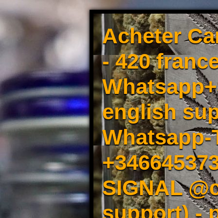
Acheter Ca
- 420 france
Whatsapp+3
english sup
Whatsapp-
+34664537
SIGNAL @cm
support) -