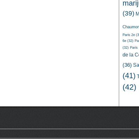
mari
(39)
M
Chaumon
Paris 2e
(3
6e
(32)
Pa
(32)
Paris
de la 
(36)
Sa
(41)
(42)