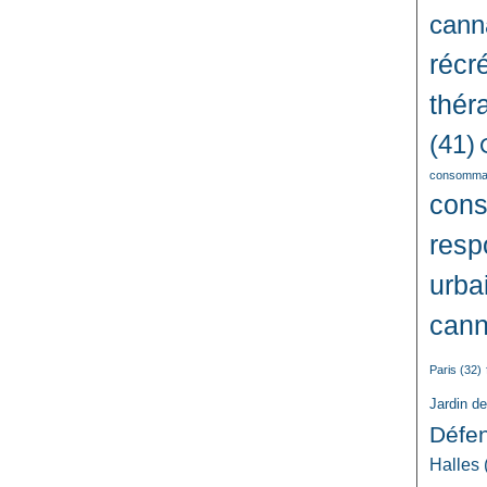
cann
récré
thér
(41)
consommat
con
resp
urba
cann
Paris
(32)
Jardin d
Défe
Halles