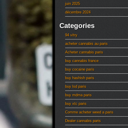
juin 2025
décembre 2024
Categories
94 vitry
acheter cannabis au paris
Acheter cannabis paris
buy cannabis france
buy cocaine paris
buy hashish paris
buy lsd paris
buy mdma paris
buy xtc paris
Comme acheter weed a paris
Dealer cannabis paris