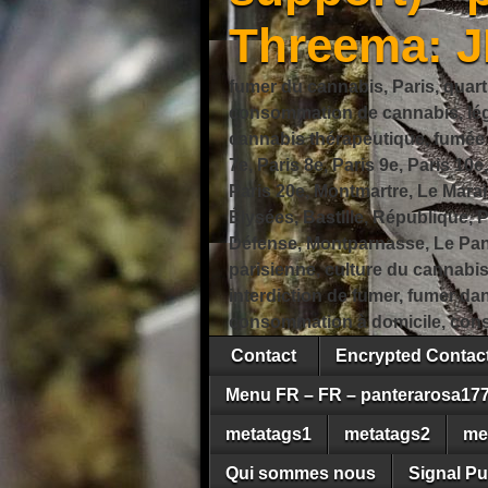
Threema: 
fumer du cannabis, Paris, quart
consommation de cannabis, légi
cannabis thérapeutique, fumée de
7e, Paris 8e, Paris 9e, Paris 10e
Paris 20e, Montmartre, Le Marais
Élysées, Bastille, République,
Défense, Montparnasse, Le Pant
parisienne, culture du cannabi
interdiction de fumer, fumer da
consommation à domicile, cons
Contact
Encrypted Conta
Menu FR – FR – panterarosa17
metatags1
metatags2
me
Qui sommes nous
Signal Pu