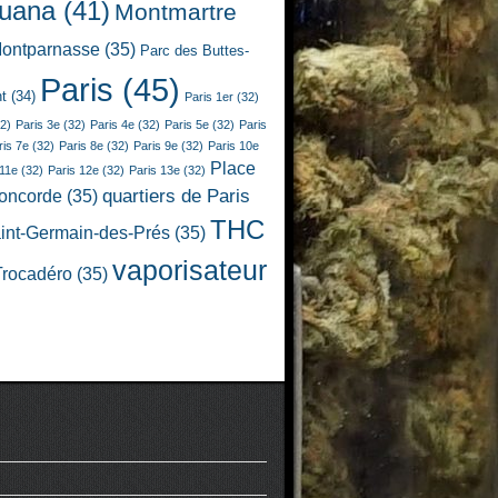
juana
(41)
Montmartre
ontparnasse
(35)
Parc des Buttes-
Paris
(45)
t
(34)
Paris 1er
(32)
2)
Paris 3e
(32)
Paris 4e
(32)
Paris 5e
(32)
Paris
ris 7e
(32)
Paris 8e
(32)
Paris 9e
(32)
Paris 10e
Place
 11e
(32)
Paris 12e
(32)
Paris 13e
(32)
quartiers de Paris
Concorde
(35)
THC
int-Germain-des-Prés
(35)
vaporisateur
Trocadéro
(35)