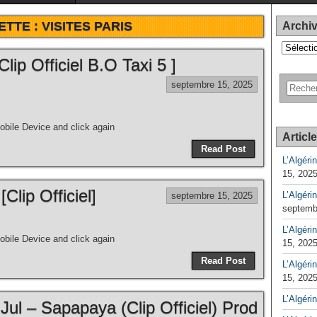
ETTE :
VISITES PARIS
Archi
Archives
lip Officiel B.O Taxi 5 ]
septembre 15, 2025
bile Device and click again
Articl
Read Post
L’Algéri
15, 202
Clip Officiel]
L’Algéri
septembre 15, 2025
septemb
L’Algérin
bile Device and click again
15, 202
Read Post
L’Algérin
15, 202
L’Algéri
Jul – Sapapaya (Clip Officiel) Prod