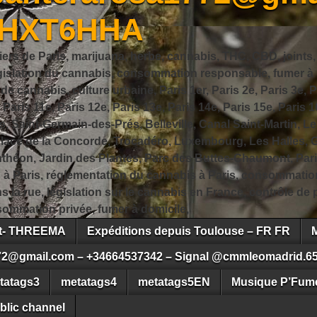
JHXT6HHA
iers de Paris, marijuana, herbe, cannabis, THC, CBD, joints,
slation du cannabis, consommation responsable, fumer à Pa
 cannabis, culture urbaine, Paris 1er, Paris 2e, Paris 3e, Pa
, Paris 11e, Paris 12e, Paris 13e, Paris 14e, Paris 15e, Paris 1
, Saint-Germain-des-Prés, Belleville, Canal Saint-Martin, Le
 Place de la Concorde, Trocadéro, Luxembourg, Les Halles, 
héon, Jardin des Plantes, Parc des Buttes-Chaumont, Pari
s à Paris, réglementation du cannabis à Paris, consommatio
ns la rue, législation sur le cannabis en France, contrôle d
ommation privée, fumer à domicile,
ct- THREEMA
Expéditions depuis Toulouse – FR FR
72@gmail.com – +34664537342 – Signal @cmmleomadrid.6
tatags3
metatags4
metatags5EN
Musique P’Fume
blic channel