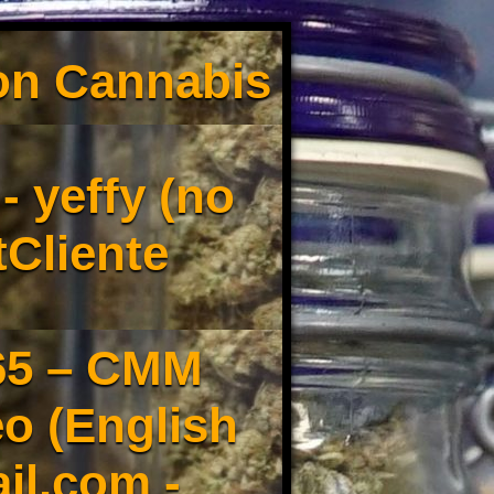
son Cannabis
 yeffy (no
tCliente
65 – CMM
o (English
il.com -