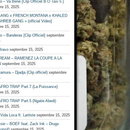
no – Va Bene [Clip Officiel B.O Taxi 5 ]
re 15, 2025
BANG x FRENCH MONTANA x KHALED
HREB GANG » (official Video]
re 15, 2025
no – Banderas [Clip Officiel]
septembre
5
Bravo
septembre 15, 2025
EAM – RAMENEZ LA COUPE A LA
N
septembre 15, 2025
mura – Djadja (Clip officiel)
septembre
5
FRO TRAP Part.7 (La Puissance)
re 15, 2025
FRO TRAP Part.5 (Ngatie Abedi)
re 15, 2025
Vida Loca ft. Lartiste
septembre 15, 2025
ssie – BOEF feat. Zack Ink – Drugs
onsif)
septembre 15, 2025