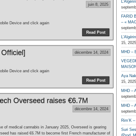
L’Algéri
juin 8, 2025
septemb
FARID 
– « MAG
bile Device and click again
septemb
Read Post
L’Algéri
15, 202
Officiel]
MHD – 
décembre 14, 2024
VEGEDR
MAISO
bile Device and click again
Aya Naka
Read Post
15, 202
MHD – A
septemb
ech Overseed raises €6.7M
MHD – A
décembre 14, 2024
septemb
Rim’K – 
use of medical cannabis in January 2025, Overseed is gearing
Suri Se
seed has raised €6.7M to become first French manufacturer of
(Prod. M