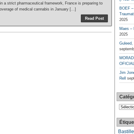
 a strict pharmaceutical framework, France is preparing to
BOEF – 
coverage of medical cannabis in January […]
Traumati
Read Post
2025
Maes – 
2025
Guleed, 
septemb
MORAD 
OFICIAL
Jim Jone
Rell
sep
Catég
Catégori
Étique
Bastille