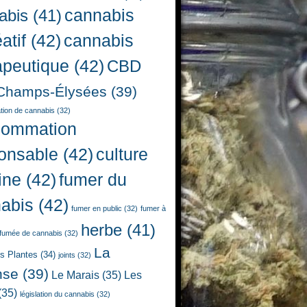
cannabis
abis
(41)
atif
(42)
cannabis
apeutique
(42)
CBD
Champs-Élysées
(39)
ion de cannabis
(32)
sommation
onsable
(42)
culture
ine
(42)
fumer du
abis
(42)
fumer en public
(32)
fumer à
herbe
(41)
fumée de cannabis
(32)
La
es Plantes
(34)
joints
(32)
nse
(39)
Le Marais
(35)
Les
(35)
législation du cannabis
(32)