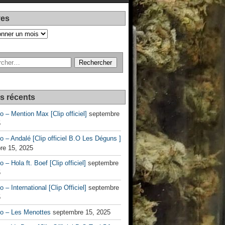
ves
es récents
no – Mention Max [Clip officiel]
septembre
5
no – Andalé [Clip officiel B.O Les Déguns ]
re 15, 2025
o – Hola ft. Boef [Clip officiel]
septembre
5
o – International [Clip Officiel]
septembre
5
no – Les Menottes
septembre 15, 2025