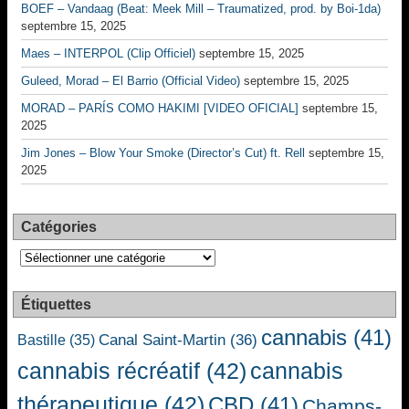
BOEF – Vandaag (Beat: Meek Mill – Traumatized, prod. by Boi-1da)
septembre 15, 2025
Maes – INTERPOL (Clip Officiel)
septembre 15, 2025
Guleed, Morad – El Barrio (Official Video)
septembre 15, 2025
MORAD – PARÍS COMO HAKIMI [VIDEO OFICIAL]
septembre 15,
2025
Jim Jones – Blow Your Smoke (Director’s Cut) ft. Rell
septembre 15,
2025
Catégories
Catégories
Étiquettes
cannabis
(41)
Canal Saint-Martin
(36)
Bastille
(35)
cannabis récréatif
(42)
cannabis
thérapeutique
(42)
CBD
(41)
Champs-