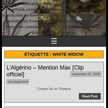
culture du cannabis à Paris, réglementation du cannabis
à Paris, consommation en dehors de chez soi,
interdiction de fumer, fumer dans la rue, législation sur le
cannabis en France, contrôle de police, amende pour
cannabis, consommation à domicile, consommation
privée, fumer à domicile,
☰
ÉTIQUETTE :
WHITE WIDOW
L’Algérino – Mention Max [Clip
officiel]
septembre 15, 2025
Uncategorized
Contact Us on Threema
Read Post