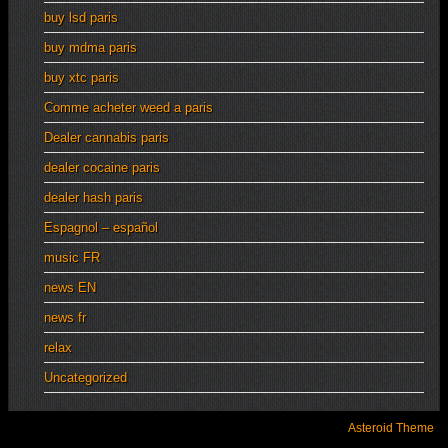
buy lsd paris
buy mdma paris
buy xtc paris
Comme acheter weed a paris
Dealer cannabis paris
dealer cocaine paris
dealer hash paris
Espagnol – español
music FR
news EN
news fr
relax
Uncategorized
Asteroid Theme