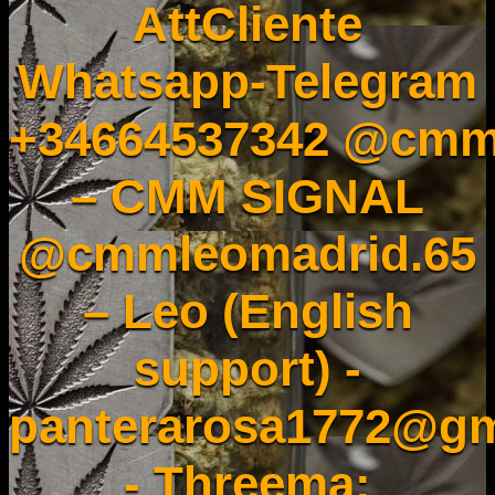
AttCliente
Whatsapp-Telegram
+34664537342 @cmm
– CMM SIGNAL
@cmmleomadrid.65
– Leo (English
support) -
panterarosa1772@gm
- Threema: