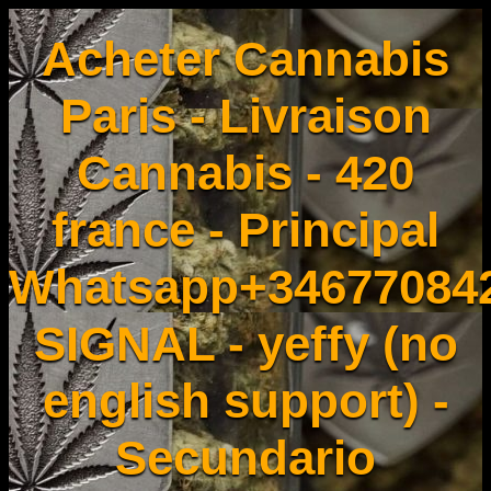
Acheter Cannabis
Paris - Livraison
Cannabis - 420
france - Principal
Whatsapp+34677084
SIGNAL - yeffy (no
english support) -
Secundario