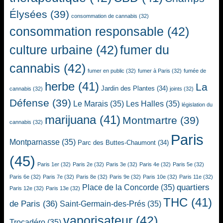
Élysées
(39)
consommation de cannabis
(32)
consommation responsable
(42)
culture urbaine
(42)
fumer du
cannabis
(42)
fumer en public
(32)
fumer à Paris
(32)
fumée de
herbe
(41)
La
Jardin des Plantes
(34)
cannabis
(32)
joints
(32)
Défense
(39)
Le Marais
(35)
Les Halles
(35)
législation du
marijuana
(41)
Montmartre
(39)
cannabis
(32)
Paris
Montparnasse
(35)
Parc des Buttes-Chaumont
(34)
(45)
Paris 1er
(32)
Paris 2e
(32)
Paris 3e
(32)
Paris 4e
(32)
Paris 5e
(32)
Paris 6e
(32)
Paris 7e
(32)
Paris 8e
(32)
Paris 9e
(32)
Paris 10e
(32)
Paris 11e
(32)
quartiers
Place de la Concorde
(35)
Paris 12e
(32)
Paris 13e
(32)
THC
(41)
de Paris
(36)
Saint-Germain-des-Prés
(35)
vaporisateur
(42)
Trocadéro
(35)