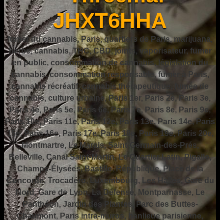
JHXT6HHA
fumer du cannabis, Paris, quartiers de Paris, marijuana,
herbe, cannabis, THC, CBD, joints, vaporisateur, fumer
en public, consommation de cannabis, législation du
cannabis, consommation responsable, fumer à Paris,
cannabis récréatif, cannabis thérapeutique, fumée de
cannabis, culture urbaine, Paris 1er, Paris 2e, Paris 3e,
Paris 4e, Paris 5e, Paris 6e, Paris 7e, Paris 8e, Paris 9e,
Paris 10e, Paris 11e, Paris 12e, Paris 13e, Paris 14e, Paris
15e, Paris 16e, Paris 17e, Paris 18e, Paris 19e, Paris 20e,
Montmartre, Le Marais, Saint-Germain-des-Prés,
Belleville, Canal Saint-Martin, Le Quartier Latin, Pigalle,
Champs-Élysées, Bastille, République, Place de la
Concorde, Trocadéro, Luxembourg, Les Halles, Gare du
Nord, Gare de Lyon, La Défense, Montparnasse, Le
Panthéon, Jardin des Plantes, Parc des Buttes-
Chaumont, Paris intra-muros, banlieue parisienne,