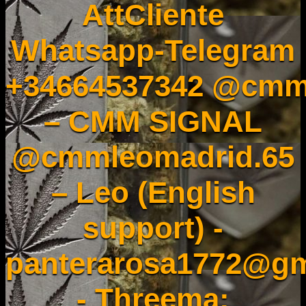
AttCliente
Whatsapp-Telegram
+34664537342 @cmm
– CMM SIGNAL
@cmmleomadrid.65
– Leo (English
support) -
panterarosa1772@gm
- Threema: