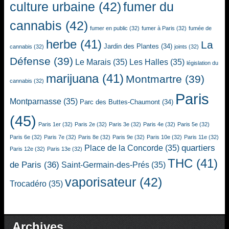
culture urbaine
(42)
fumer du
cannabis
(42)
fumer en public
(32)
fumer à Paris
(32)
fumée de
herbe
(41)
La
Jardin des Plantes
(34)
cannabis
(32)
joints
(32)
Défense
(39)
Le Marais
(35)
Les Halles
(35)
législation du
marijuana
(41)
Montmartre
(39)
cannabis
(32)
Paris
Montparnasse
(35)
Parc des Buttes-Chaumont
(34)
(45)
Paris 1er
(32)
Paris 2e
(32)
Paris 3e
(32)
Paris 4e
(32)
Paris 5e
(32)
Paris 6e
(32)
Paris 7e
(32)
Paris 8e
(32)
Paris 9e
(32)
Paris 10e
(32)
Paris 11e
(32)
quartiers
Place de la Concorde
(35)
Paris 12e
(32)
Paris 13e
(32)
THC
(41)
de Paris
(36)
Saint-Germain-des-Prés
(35)
vaporisateur
(42)
Trocadéro
(35)
Archives