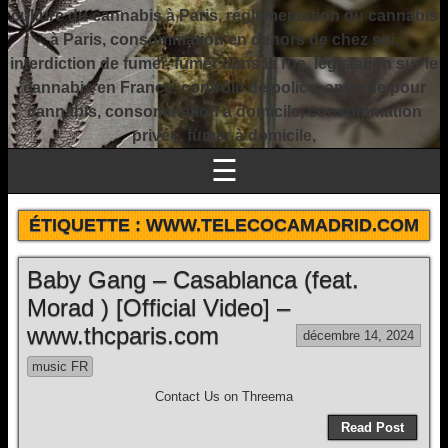
culture du cannabis à Paris, réglementation du cannabis
à Paris, consommation en dehors de chez soi,
interdiction de fumer, fumer dans la rue, législation sur le
cannabis en France, contrôle de police, amende pour
cannabis, consommation à domicile, consommation
privée, fumer à domicile,
☰
ÉTIQUETTE :
WWW.TELECOCAMADRID.COM
Baby Gang – Casablanca (feat.
Morad ) [Official Video] –
www.thcparis.com
décembre 14, 2024
music FR
Contact Us on Threema
Read Post