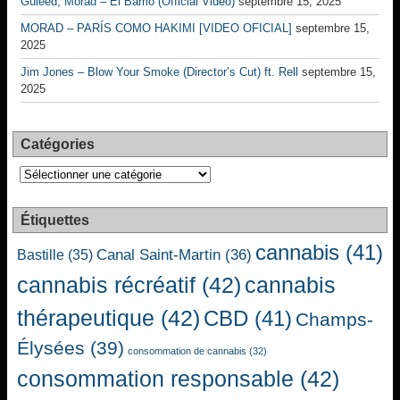
Guleed, Morad – El Barrio (Official Video)
septembre 15, 2025
MORAD – PARÍS COMO HAKIMI [VIDEO OFICIAL]
septembre 15,
2025
Jim Jones – Blow Your Smoke (Director’s Cut) ft. Rell
septembre 15,
2025
Catégories
Catégories
Étiquettes
cannabis
(41)
Canal Saint-Martin
(36)
Bastille
(35)
cannabis récréatif
(42)
cannabis
thérapeutique
(42)
CBD
(41)
Champs-
Élysées
(39)
consommation de cannabis
(32)
consommation responsable
(42)