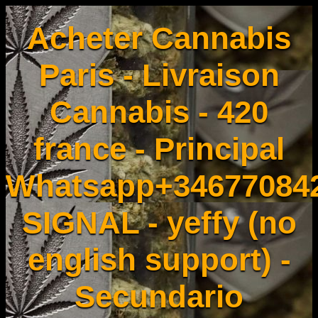
Acheter Cannabis
Paris - Livraison
Cannabis - 420
france - Principal
Whatsapp+34677084
SIGNAL - yeffy (no
english support) -
Secundario