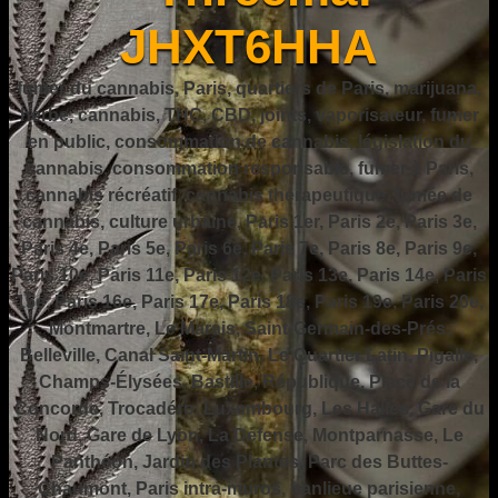
JHXT6HHA
fumer du cannabis, Paris, quartiers de Paris, marijuana,
herbe, cannabis, THC, CBD, joints, vaporisateur, fumer
en public, consommation de cannabis, législation du
cannabis, consommation responsable, fumer à Paris,
cannabis récréatif, cannabis thérapeutique, fumée de
cannabis, culture urbaine, Paris 1er, Paris 2e, Paris 3e,
Paris 4e, Paris 5e, Paris 6e, Paris 7e, Paris 8e, Paris 9e,
Paris 10e, Paris 11e, Paris 12e, Paris 13e, Paris 14e, Paris
15e, Paris 16e, Paris 17e, Paris 18e, Paris 19e, Paris 20e,
Montmartre, Le Marais, Saint-Germain-des-Prés,
Belleville, Canal Saint-Martin, Le Quartier Latin, Pigalle,
Champs-Élysées, Bastille, République, Place de la
Concorde, Trocadéro, Luxembourg, Les Halles, Gare du
Nord, Gare de Lyon, La Défense, Montparnasse, Le
Panthéon, Jardin des Plantes, Parc des Buttes-
Chaumont, Paris intra-muros, banlieue parisienne,