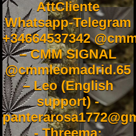
AttCliente
Whatsapp-Telegram
+34664537342 @cmm
– CMM SIGNAL
@cmmleomadrid.65
– Leo (English
support) -
panterarosa1772@gm
- Threema: