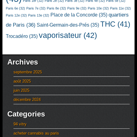
Paris 1er
(32)
Paris 2e
(32)
Paris 3e
(32)
Paris 4e
(32)
Paris 5e
(32)
Paris 6e
(32)
Paris 7e
(32)
Paris 8e
(32)
Paris 9e
(32)
Paris 10e
(32)
Paris 11e
(32)
quartiers
Place de la Concorde
(35)
Paris 12e
(32)
Paris 13e
(32)
THC
(41)
de Paris
(36)
Saint-Germain-des-Prés
(35)
vaporisateur
(42)
Trocadéro
(35)
Archives
septembre 2025
août 2025
juin 2025
décembre 2024
Categories
94 vitry
acheter cannabis au paris