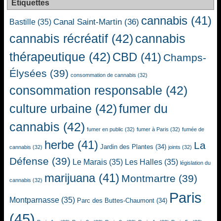
Étiquettes
cannabis
(41)
Canal Saint-Martin
(36)
Bastille
(35)
cannabis récréatif
(42)
cannabis
thérapeutique
(42)
CBD
(41)
Champs-
Élysées
(39)
consommation de cannabis
(32)
consommation responsable
(42)
culture urbaine
(42)
fumer du
cannabis
(42)
fumer en public
(32)
fumer à Paris
(32)
fumée de
herbe
(41)
La
Jardin des Plantes
(34)
cannabis
(32)
joints
(32)
Défense
(39)
Le Marais
(35)
Les Halles
(35)
législation du
marijuana
(41)
Montmartre
(39)
cannabis
(32)
Paris
Montparnasse
(35)
Parc des Buttes-Chaumont
(34)
(45)