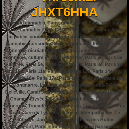
JHXT6HHA
fumer du cannabis, Paris, quartiers de Paris, marijuana,
herbe, cannabis, THC, CBD, joints, vaporisateur, fumer
en public, consommation de cannabis, législation du
cannabis, consommation responsable, fumer à Paris,
cannabis récréatif, cannabis thérapeutique, fumée de
cannabis, culture urbaine, Paris 1er, Paris 2e, Paris 3e,
Paris 4e, Paris 5e, Paris 6e, Paris 7e, Paris 8e, Paris 9e,
Paris 10e, Paris 11e, Paris 12e, Paris 13e, Paris 14e, Paris
15e, Paris 16e, Paris 17e, Paris 18e, Paris 19e, Paris 20e,
Montmartre, Le Marais, Saint-Germain-des-Prés,
Belleville, Canal Saint-Martin, Le Quartier Latin, Pigalle,
Champs-Élysées, Bastille, République, Place de la
Concorde, Trocadéro, Luxembourg, Les Halles, Gare du
Nord, Gare de Lyon, La Défense, Montparnasse, Le
Panthéon, Jardin des Plantes, Parc des Buttes-
Chaumont, Paris intra-muros, banlieue parisienne,