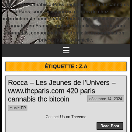
culture du cannabis à Paris, réglementation du cannabis
à Paris, consommation en dehors de chez soi,
interdiction de fumer, fumer dans la rue, législation sur le
cannabis en France, contrôle de police, amende pour
cannabis, consommation à domicile, consommation
privée, fumer à domicile,
☰
ÉTIQUETTE :
Z.A
Rocca – Les Jeunes de l’Univers –
www.thcparis.com 420 paris
cannabis thc bitcoin
décembre 14, 2024
music FR
Contact Us on Threema
Read Post