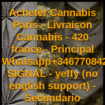
Acheter Cannabis
Paris - Livraison
Cannabis - 420
france - Principal
Whatsapp+34677084
SIGNAL - yeffy (no
english support) -
Secundario