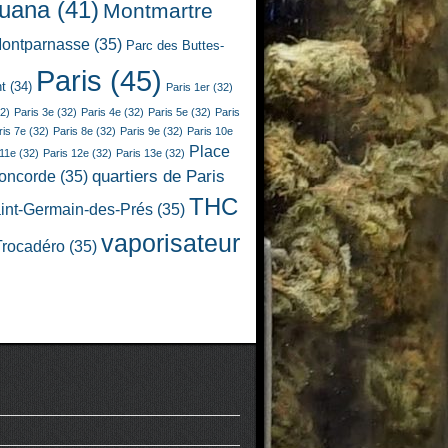
juana
(41)
Montmartre
ontparnasse
(35)
Parc des Buttes-
Paris
(45)
t
(34)
Paris 1er
(32)
2)
Paris 3e
(32)
Paris 4e
(32)
Paris 5e
(32)
Paris
ris 7e
(32)
Paris 8e
(32)
Paris 9e
(32)
Paris 10e
Place
 11e
(32)
Paris 12e
(32)
Paris 13e
(32)
quartiers de Paris
Concorde
(35)
THC
int-Germain-des-Prés
(35)
vaporisateur
Trocadéro
(35)