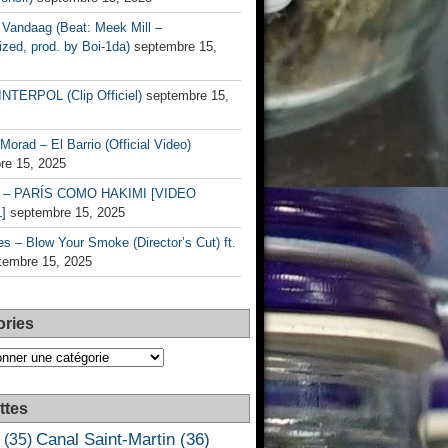
Vandaag (Beat: Meek Mill –
zed, prod. by Boi-1da)
septembre 15,
INTERPOL (Clip Officiel)
septembre 15,
Morad – El Barrio (Official Video)
re 15, 2025
– PARÍS COMO HAKIMI [VIDEO
]
septembre 15, 2025
s – Blow Your Smoke (Director’s Cut) ft.
tembre 15, 2025
ories
es
ttes
Canal Saint-Martin
(36)
(35)