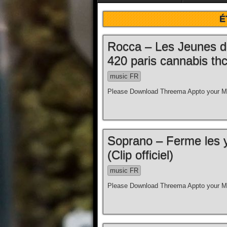
É
Rocca – Les Jeunes d
420 paris cannabis thc
music FR
Please Download Threema Appto your Mo
Soprano – Ferme les y
(Clip officiel)
music FR
Please Download Threema Appto your Mo