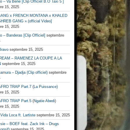
no – Va Bene [Clip Officiel B.O Taxi 5 ]
re 15, 2025
BANG x FRENCH MONTANA x KHALED
HREB GANG » (official Video]
re 15, 2025
no – Banderas [Clip Officiel]
septembre
5
Bravo
septembre 15, 2025
EAM – RAMENEZ LA COUPE A LA
N
septembre 15, 2025
mura – Djadja (Clip officiel)
septembre
5
FRO TRAP Part.7 (La Puissance)
re 15, 2025
FRO TRAP Part.5 (Ngatie Abedi)
re 15, 2025
Vida Loca ft. Lartiste
septembre 15, 2025
ssie – BOEF feat. Zack Ink – Drugs
onsif)
septembre 15, 2025