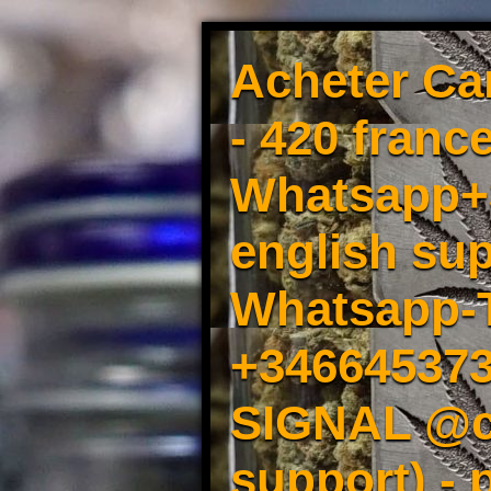
Acheter Ca
- 420 france
Whatsapp+3
english sup
Whatsapp-
+34664537
SIGNAL @cm
support) -