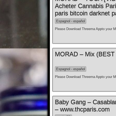
Acheter Cannabis Par
paris bitcoin darknet p
Espagnol - español
Please Download Threema Appto your Mo
Espagnol - español
Please Download Threema Appto your Mo
Baby Gang – Casablanc
– www.thcparis.com