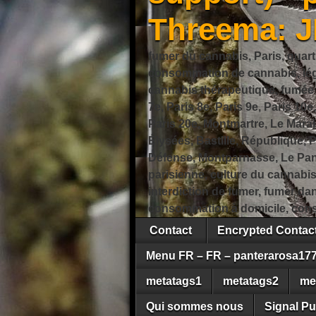
Threema: 
fumer du cannabis, Paris, quart
consommation de cannabis, légi
cannabis thérapeutique, fumée de
7e, Paris 8e, Paris 9e, Paris 10e
Paris 20e, Montmartre, Le Marais
Élysées, Bastille, République,
Défense, Montparnasse, Le Pant
parisienne, culture du cannabi
interdiction de fumer, fumer da
consommation à domicile, cons
Contact
Encrypted Conta
Menu FR – FR – panterarosa17
metatags1
metatags2
me
Qui sommes nous
Signal Pu