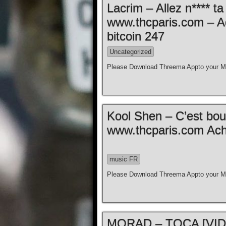
Lacrim – Allez n**** t
www.thcparis.com – A
bitcoin 247
Uncategorized
Please Download Threema Appto your Mo
Kool Shen – C’est bouill
www.thcparis.com Ache
music FR
Please Download Threema Appto your Mo
MORAD – TOCA [VIDE