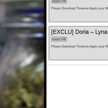
music FR
Please Download Threema Appto your Mo
[EXCLU] Doria – Lyna
music FR
Please Download Threema Appto your Mo