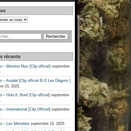
ves
es récents
no – Mention Max [Clip officiel]
septembre
5
no – Andalé [Clip officiel B.O Les Déguns ]
re 15, 2025
o – Hola ft. Boef [Clip officiel]
septembre
5
o – International [Clip Officiel]
septembre
5
no – Les Menottes
septembre 15, 2025