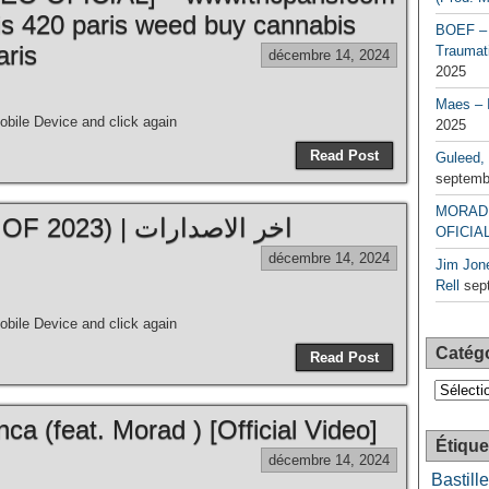
is 420 paris weed buy cannabis
BOEF – 
aris
Traumati
décembre 14, 2024
2025
Maes – 
bile Device and click again
2025
Read Post
Guleed, 
septemb
MORAD 
MORAD – Mix (BEST OF 2023) | اخر الاصدارات
OFICIAL
décembre 14, 2024
Jim Jone
Rell
sep
bile Device and click again
Catég
Read Post
Catégori
a (feat. Morad ) [Official Video]
Étique
décembre 14, 2024
Bastille