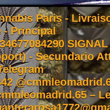
nnabis Paris - Livrai
 - Principal
4677084290 SIGNAL -
port) - Secundario At
Telegram
342 @cmmleomadrid.
mleomadrid.65 – Le
 panterarosa1772@gma