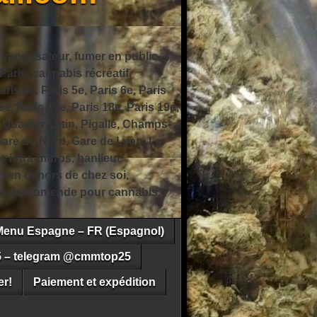
 vaporisateur, fumer en public,
ris, cannabis récréatif,
ris 4e, Paris 5e, Paris 6e, Paris
6e, Paris 17e, Paris 18e, Paris 19e,
 Quartier Latin, Pigalle, Champs-
Gare du Nord, Gare de Lyon, La
s intra-muros, banlieue
n en dehors de chez soi,
e police, amende pour cannabis,
Menu Espagne – FR (Espagnol)
5 – telegram @cmmtop25
r!
Paiement et expédition