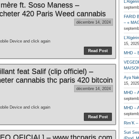
L’Algéri
a mère ft. Soso Maness –
septemb
cheter 420 Paris Weed cannabis
FARID 
décembre 14, 2024
– « MAG
septemb
L’Algéri
bile Device and click again
15, 202
Read Post
MHD – 
VEGEDR
MAISO
ant feat Salif (clip officiel) –
Aya Naka
ter cannabis thc paris 420 bitcoin
15, 202
décembre 14, 2024
MHD – A
septemb
bile Device and click again
MHD – A
septemb
Read Post
Rim’K – 
Suri Se
O OFICIAL] – www.thcparis.com
(Prod. M