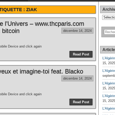
TIQUETTE :
ZIAK
Archi
Archives
e l’Univers – www.thcparis.com
 bitcoin
décembre 14, 2024
bile Device and click again
Articl
Read Post
L’Algéri
15, 202
eux et imagine-toi feat. Blacko
L’Algéri
septemb
décembre 14, 2024
L’Algérin
15, 202
bile Device and click again
L’Algérin
15, 202
Read Post
L’Algéri