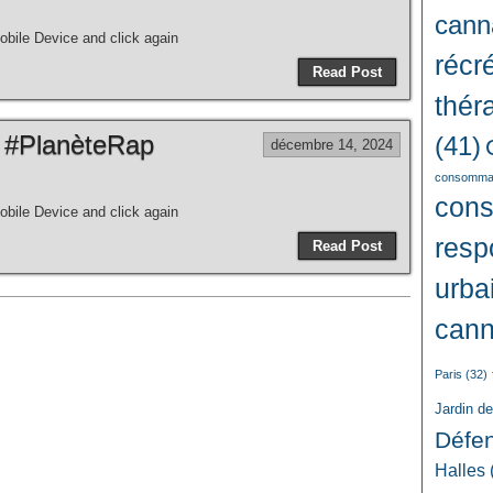
cann
bile Device and click again
récré
Read Post
thér
 #PlanèteRap
(41)
décembre 14, 2024
consommat
con
bile Device and click again
resp
Read Post
urba
cann
Paris
(32)
Jardin d
Défe
Halles