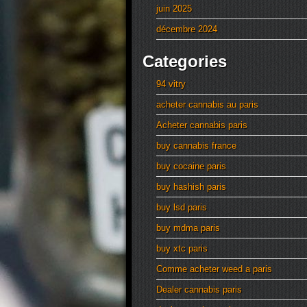
juin 2025
décembre 2024
Categories
94 vitry
acheter cannabis au paris
Acheter cannabis paris
buy cannabis france
buy cocaine paris
buy hashish paris
buy lsd paris
buy mdma paris
buy xtc paris
Comme acheter weed a paris
Dealer cannabis paris