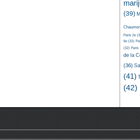
mari
(39)
M
Chaumon
Paris 2e
(3
6e
(32)
Pa
(32)
Paris
de la 
(36)
Sa
(41)
(42)