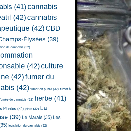
cannabis
abis
(41)
atif
(42)
cannabis
apeutique
(42)
CBD
Champs-Élysées
(39)
ion de cannabis
(32)
sommation
onsable
(42)
culture
ine
(42)
fumer du
abis
(42)
fumer en public
(32)
fumer à
herbe
(41)
fumée de cannabis
(32)
La
es Plantes
(34)
joints
(32)
nse
(39)
Le Marais
(35)
Les
(35)
législation du cannabis
(32)