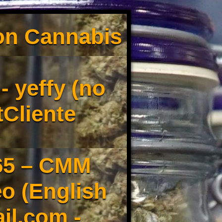
son Cannabis
 yeffy (no
tCliente
65 – CMM
o (English
il.com -