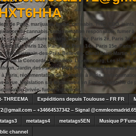
JHXT6HHA
iers de Paris, marijuana, herbe, cannabis, THC, CBD, joints,
slation du cannabis, consommation responsable, fumer à Pa
 cannabis, culture urbaine, Paris 1er, Paris 2e, Paris 3e, Pa
, Paris 11e, Paris 12e, Paris 13e, Paris 14e, Paris 15e, Paris 1
, Saint-Germain-des-Prés, Belleville, Canal Saint-Martin, Le
 Place de la Concorde, Trocadéro, Luxembourg, Les Halles, 
héon, Jardin des Plantes, Parc des Buttes-Chaumont, Pari
s à Paris, réglementation du cannabis à Paris, consommatio
ns la rue, législation sur le cannabis en France, contrôle d
ommation privée, fumer à domicile,
ct- THREEMA
Expéditions depuis Toulouse – FR FR
72@gmail.com – +34664537342 – Signal @cmmleomadrid.6
tatags3
metatags4
metatags5EN
Musique P’Fume
blic channel