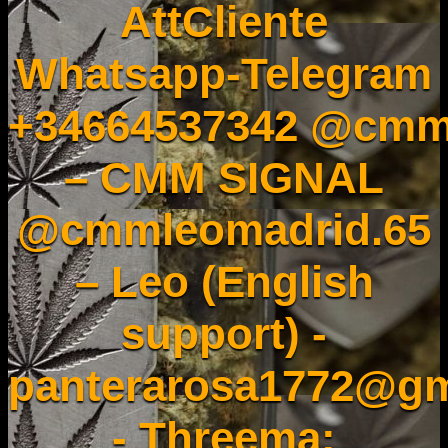
AttCliente
Whatsapp-Telegram
+34664537342 @cmm
– CMM SIGNAL
@cmmleomadrid.65
– Leo (English
support) -
panterarosa1772@gm
- Threema: