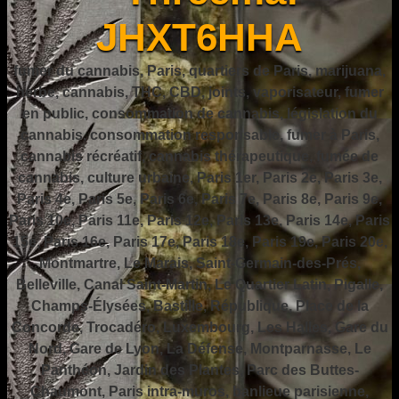
JHXT6HHA
fumer du cannabis, Paris, quartiers de Paris, marijuana,
herbe, cannabis, THC, CBD, joints, vaporisateur, fumer
en public, consommation de cannabis, législation du
cannabis, consommation responsable, fumer à Paris,
cannabis récréatif, cannabis thérapeutique, fumée de
cannabis, culture urbaine, Paris 1er, Paris 2e, Paris 3e,
Paris 4e, Paris 5e, Paris 6e, Paris 7e, Paris 8e, Paris 9e,
Paris 10e, Paris 11e, Paris 12e, Paris 13e, Paris 14e, Paris
15e, Paris 16e, Paris 17e, Paris 18e, Paris 19e, Paris 20e,
Montmartre, Le Marais, Saint-Germain-des-Prés,
Belleville, Canal Saint-Martin, Le Quartier Latin, Pigalle,
Champs-Élysées, Bastille, République, Place de la
Concorde, Trocadéro, Luxembourg, Les Halles, Gare du
Nord, Gare de Lyon, La Défense, Montparnasse, Le
Panthéon, Jardin des Plantes, Parc des Buttes-
Chaumont, Paris intra-muros, banlieue parisienne,