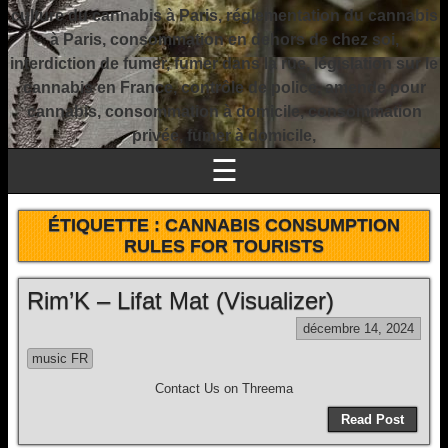
culture du cannabis à Paris, réglementation du cannabis
à Paris, consommation en dehors de chez soi,
interdiction de fumer, fumer dans la rue, législation sur le
cannabis en France, contrôle de police, amende pour
cannabis, consommation à domicile, consommation
privée, fumer à domicile,
☰
ÉTIQUETTE :
CANNABIS CONSUMPTION
RULES FOR TOURISTS
Rim’K – Lifat Mat (Visualizer)
décembre 14, 2024
music FR
Contact Us on Threema
Read Post