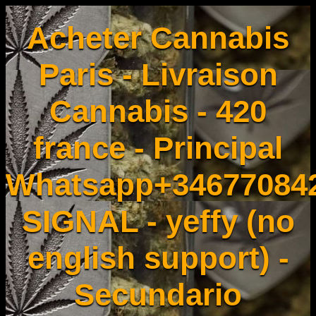
Acheter Cannabis
Paris - Livraison
Cannabis - 420
france - Principal
Whatsapp+34677084
SIGNAL - yeffy (no
english support) -
Secundario