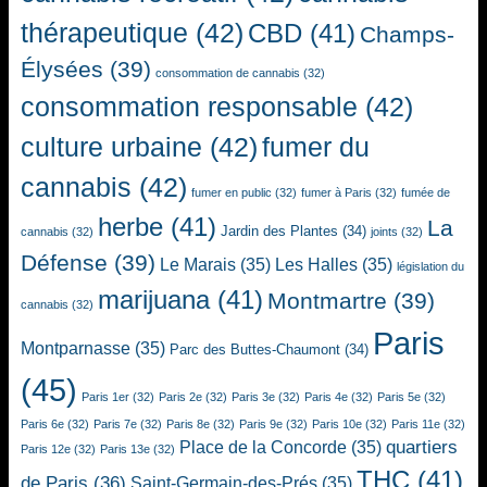
thérapeutique
(42)
CBD
(41)
Champs-
Élysées
(39)
consommation de cannabis
(32)
consommation responsable
(42)
culture urbaine
(42)
fumer du
cannabis
(42)
fumer en public
(32)
fumer à Paris
(32)
fumée de
herbe
(41)
La
Jardin des Plantes
(34)
cannabis
(32)
joints
(32)
Défense
(39)
Le Marais
(35)
Les Halles
(35)
législation du
marijuana
(41)
Montmartre
(39)
cannabis
(32)
Paris
Montparnasse
(35)
Parc des Buttes-Chaumont
(34)
(45)
Paris 1er
(32)
Paris 2e
(32)
Paris 3e
(32)
Paris 4e
(32)
Paris 5e
(32)
Paris 6e
(32)
Paris 7e
(32)
Paris 8e
(32)
Paris 9e
(32)
Paris 10e
(32)
Paris 11e
(32)
quartiers
Place de la Concorde
(35)
Paris 12e
(32)
Paris 13e
(32)
THC
(41)
de Paris
(36)
Saint-Germain-des-Prés
(35)