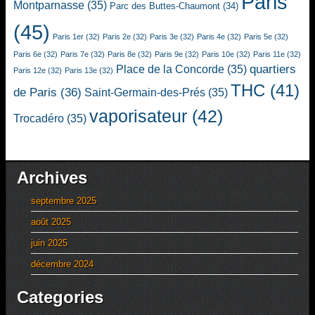
Paris
Montparnasse
(35)
Parc des Buttes-Chaumont
(34)
(45)
Paris 1er
(32)
Paris 2e
(32)
Paris 3e
(32)
Paris 4e
(32)
Paris 5e
(32)
Paris 6e
(32)
Paris 7e
(32)
Paris 8e
(32)
Paris 9e
(32)
Paris 10e
(32)
Paris 11e
(32)
quartiers
Place de la Concorde
(35)
Paris 12e
(32)
Paris 13e
(32)
THC
(41)
de Paris
(36)
Saint-Germain-des-Prés
(35)
vaporisateur
(42)
Trocadéro
(35)
Archives
septembre 2025
août 2025
juin 2025
décembre 2024
Categories