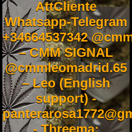
AttCliente
Whatsapp-Telegram
+34664537342 @cmm
– CMM SIGNAL
@cmmleomadrid.65
– Leo (English
support) -
panterarosa1772@gm
- Threema: