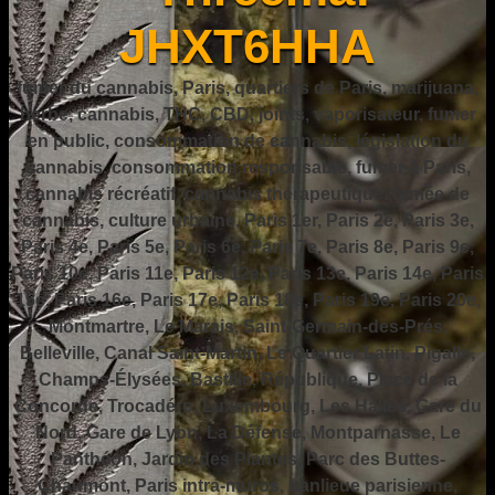
JHXT6HHA
fumer du cannabis, Paris, quartiers de Paris, marijuana,
herbe, cannabis, THC, CBD, joints, vaporisateur, fumer
en public, consommation de cannabis, législation du
cannabis, consommation responsable, fumer à Paris,
cannabis récréatif, cannabis thérapeutique, fumée de
cannabis, culture urbaine, Paris 1er, Paris 2e, Paris 3e,
Paris 4e, Paris 5e, Paris 6e, Paris 7e, Paris 8e, Paris 9e,
Paris 10e, Paris 11e, Paris 12e, Paris 13e, Paris 14e, Paris
15e, Paris 16e, Paris 17e, Paris 18e, Paris 19e, Paris 20e,
Montmartre, Le Marais, Saint-Germain-des-Prés,
Belleville, Canal Saint-Martin, Le Quartier Latin, Pigalle,
Champs-Élysées, Bastille, République, Place de la
Concorde, Trocadéro, Luxembourg, Les Halles, Gare du
Nord, Gare de Lyon, La Défense, Montparnasse, Le
Panthéon, Jardin des Plantes, Parc des Buttes-
Chaumont, Paris intra-muros, banlieue parisienne,