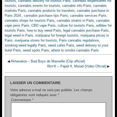
tourists
,
cannabis delivery for tourists Paris
,
cannabis dispensaries for
tourists
,
cannabis events for tourists
,
cannabis info Paris
,
cannabis
markets Paris
,
cannabis products for travelers
,
cannabis purchase in
Paris 2024.
,
cannabis purchase tips Paris
,
cannabis services Paris
,
cannabis shops for tourists Paris
,
cannabis strains in Paris
,
cannabis
vape pens Paris
,
CBD vape Paris
,
culture for tourists Paris
,
edibles for
tourists Paris
,
how to buy weed Paris
,
legal cannabis purchase Paris
,
legal weed in Paris
,
marijuana for foreign tourists
,
marijuana prices in
Paris
,
marijuana stores for tourists
,
Paris cannabis regulations
,
smoking weed legally Paris
,
weed cafes Paris
,
weed delivery to your
hotel Paris
,
weed spots Paris
,
where to smoke cannabis Paris
◀
Akhenaton – Bad Boys de Marseille (Clip officiel)
Rim’K – Papel ft. Morad (Video Oficial)
▶
LAISSER UN COMMENTAIRE
Votre adresse e-mail ne sera pas publiée.
Les champs
obligatoires sont indiqués avec
*
Commentaire
*