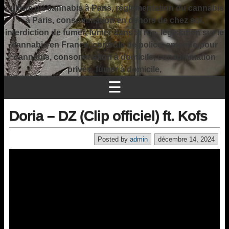
culture du cannabis à Paris, réglementation du cannabis
à Paris, consommation en dehors de chez soi,
interdiction de fumer, fumer dans la rue, législation sur le
cannabis en France, contrôle de police, amende pour
cannabis, consommation à domicile, consommation
privée, fumer à domicile,
☰
Doria – DZ (Clip officiel) ft. Kofs
Posted by
admin
décembre 14, 2024