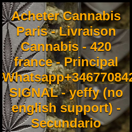
Acheter Cannabis
Paris - Livraison
Cannabis - 420
france - Principal
Whatsapp+34677084
SIGNAL - yeffy (no
english support) -
Secundario