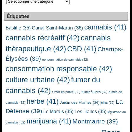
Étiquettes
cannabis
(41)
Canal Saint-Martin
(36)
Bastille
(35)
cannabis récréatif
(42)
cannabis
thérapeutique
(42)
CBD
(41)
Champs-
Élysées
(39)
consommation de cannabis
(32)
consommation responsable
(42)
culture urbaine
(42)
fumer du
cannabis
(42)
fumer en public
(32)
fumer à Paris
(32)
fumée de
herbe
(41)
La
Jardin des Plantes
(34)
cannabis
(32)
joints
(32)
Défense
(39)
Le Marais
(35)
Les Halles
(35)
législation du
marijuana
(41)
Montmartre
(39)
cannabis
(32)