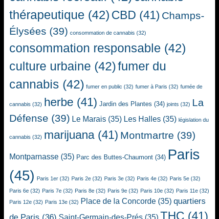
thérapeutique
(42)
CBD
(41)
Champs-
Élysées
(39)
consommation de cannabis
(32)
consommation responsable
(42)
culture urbaine
(42)
fumer du
cannabis
(42)
fumer en public
(32)
fumer à Paris
(32)
fumée de
herbe
(41)
La
Jardin des Plantes
(34)
cannabis
(32)
joints
(32)
Défense
(39)
Le Marais
(35)
Les Halles
(35)
législation du
marijuana
(41)
Montmartre
(39)
cannabis
(32)
Paris
Montparnasse
(35)
Parc des Buttes-Chaumont
(34)
(45)
Paris 1er
(32)
Paris 2e
(32)
Paris 3e
(32)
Paris 4e
(32)
Paris 5e
(32)
Paris 6e
(32)
Paris 7e
(32)
Paris 8e
(32)
Paris 9e
(32)
Paris 10e
(32)
Paris 11e
(32)
quartiers
Place de la Concorde
(35)
Paris 12e
(32)
Paris 13e
(32)
THC
(41)
de Paris
(36)
Saint-Germain-des-Prés
(35)