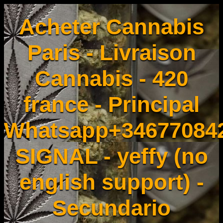
Acheter Cannabis
Paris - Livraison
Cannabis - 420
france - Principal
Whatsapp+34677084
SIGNAL - yeffy (no
english support) -
Secundario