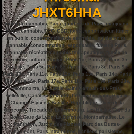
JHXT6HHA
fumer du cannabis, Paris, quartiers de Paris, marijuana,
herbe, cannabis, THC, CBD, joints, vaporisateur, fumer
en public, consommation de cannabis, législation du
cannabis, consommation responsable, fumer à Paris,
cannabis récréatif, cannabis thérapeutique, fumée de
cannabis, culture urbaine, Paris 1er, Paris 2e, Paris 3e,
Paris 4e, Paris 5e, Paris 6e, Paris 7e, Paris 8e, Paris 9e,
Paris 10e, Paris 11e, Paris 12e, Paris 13e, Paris 14e, Paris
15e, Paris 16e, Paris 17e, Paris 18e, Paris 19e, Paris 20e,
Montmartre, Le Marais, Saint-Germain-des-Prés,
Belleville, Canal Saint-Martin, Le Quartier Latin, Pigalle,
Champs-Élysées, Bastille, République, Place de la
Concorde, Trocadéro, Luxembourg, Les Halles, Gare du
Nord, Gare de Lyon, La Défense, Montparnasse, Le
Panthéon, Jardin des Plantes, Parc des Buttes-
Chaumont, Paris intra-muros, banlieue parisienne,