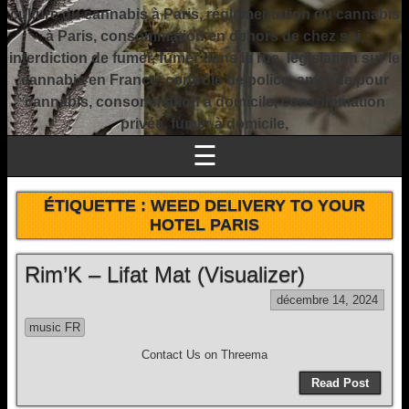
culture du cannabis à Paris, réglementation du cannabis
à Paris, consommation en dehors de chez soi,
interdiction de fumer, fumer dans la rue, législation sur le
cannabis en France, contrôle de police, amende pour
cannabis, consommation à domicile, consommation
privée, fumer à domicile,
☰
ÉTIQUETTE :
WEED DELIVERY TO YOUR
HOTEL PARIS
Rim’K – Lifat Mat (Visualizer)
décembre 14, 2024
music FR
Contact Us on Threema
Read Post