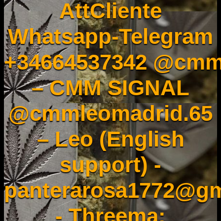
AttCliente
Whatsapp-Telegram
+34664537342 @cmm
– CMM SIGNAL
@cmmleomadrid.65
– Leo (English
support) -
panterarosa1772@gm
- Threema: