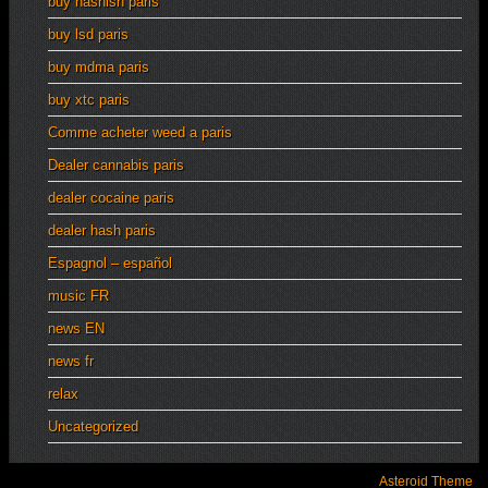
buy hashish paris
buy lsd paris
buy mdma paris
buy xtc paris
Comme acheter weed a paris
Dealer cannabis paris
dealer cocaine paris
dealer hash paris
Espagnol – español
music FR
news EN
news fr
relax
Uncategorized
Asteroid Theme