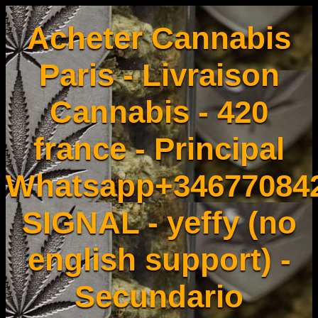
Acheter Cannabis
Paris - Livraison
Cannabis - 420
france - Principal
Whatsapp+34677084
SIGNAL - yeffy (no
english support) -
Secundario