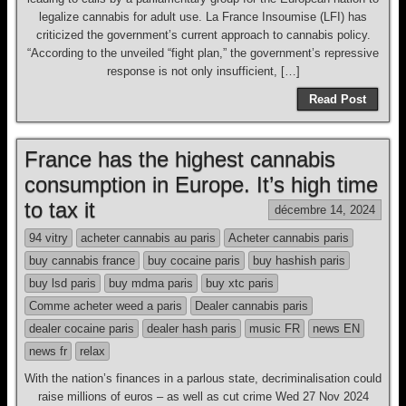
legalize cannabis for adult use. La France Insoumise (LFI) has
criticized the government’s current approach to cannabis policy.
“According to the unveiled “fight plan,” the government’s repressive
response is not only insufficient, […]
Read Post
France has the highest cannabis
consumption in Europe. It’s high time
to tax it
décembre 14, 2024
94 vitry
acheter cannabis au paris
Acheter cannabis paris
buy cannabis france
buy cocaine paris
buy hashish paris
buy lsd paris
buy mdma paris
buy xtc paris
Comme acheter weed a paris
Dealer cannabis paris
dealer cocaine paris
dealer hash paris
music FR
news EN
news fr
relax
With the nation’s finances in a parlous state, decriminalisation could
raise millions of euros – as well as cut crime Wed 27 Nov 2024