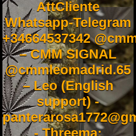
AttCliente
Whatsapp-Telegram
+34664537342 @cmm
– CMM SIGNAL
@cmmleomadrid.65
– Leo (English
support) -
panterarosa1772@gm
- Threema: