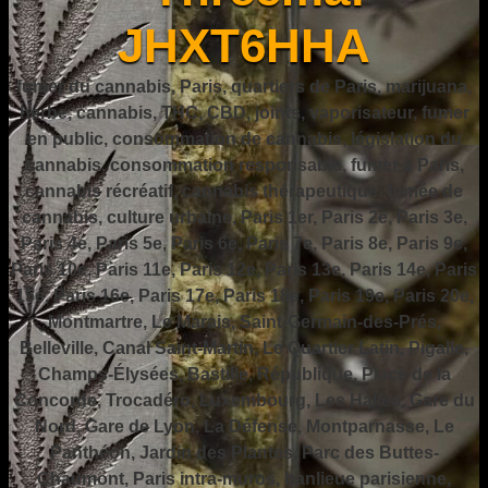
JHXT6HHA
fumer du cannabis, Paris, quartiers de Paris, marijuana,
herbe, cannabis, THC, CBD, joints, vaporisateur, fumer
en public, consommation de cannabis, législation du
cannabis, consommation responsable, fumer à Paris,
cannabis récréatif, cannabis thérapeutique, fumée de
cannabis, culture urbaine, Paris 1er, Paris 2e, Paris 3e,
Paris 4e, Paris 5e, Paris 6e, Paris 7e, Paris 8e, Paris 9e,
Paris 10e, Paris 11e, Paris 12e, Paris 13e, Paris 14e, Paris
15e, Paris 16e, Paris 17e, Paris 18e, Paris 19e, Paris 20e,
Montmartre, Le Marais, Saint-Germain-des-Prés,
Belleville, Canal Saint-Martin, Le Quartier Latin, Pigalle,
Champs-Élysées, Bastille, République, Place de la
Concorde, Trocadéro, Luxembourg, Les Halles, Gare du
Nord, Gare de Lyon, La Défense, Montparnasse, Le
Panthéon, Jardin des Plantes, Parc des Buttes-
Chaumont, Paris intra-muros, banlieue parisienne,