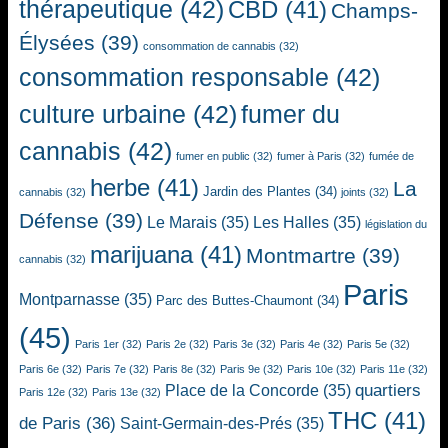
thérapeutique
(42)
CBD
(41)
Champs-
Élysées
(39)
consommation de cannabis
(32)
consommation responsable
(42)
culture urbaine
(42)
fumer du
cannabis
(42)
fumer en public
(32)
fumer à Paris
(32)
fumée de
herbe
(41)
La
Jardin des Plantes
(34)
cannabis
(32)
joints
(32)
Défense
(39)
Le Marais
(35)
Les Halles
(35)
législation du
marijuana
(41)
Montmartre
(39)
cannabis
(32)
Paris
Montparnasse
(35)
Parc des Buttes-Chaumont
(34)
(45)
Paris 1er
(32)
Paris 2e
(32)
Paris 3e
(32)
Paris 4e
(32)
Paris 5e
(32)
Paris 6e
(32)
Paris 7e
(32)
Paris 8e
(32)
Paris 9e
(32)
Paris 10e
(32)
Paris 11e
(32)
quartiers
Place de la Concorde
(35)
Paris 12e
(32)
Paris 13e
(32)
THC
(41)
de Paris
(36)
Saint-Germain-des-Prés
(35)