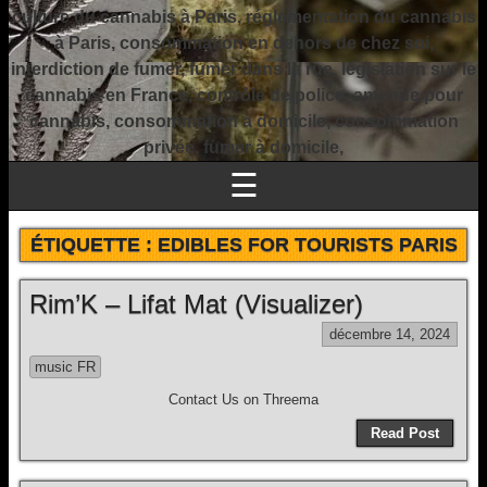
culture du cannabis à Paris, réglementation du cannabis
à Paris, consommation en dehors de chez soi,
interdiction de fumer, fumer dans la rue, législation sur le
cannabis en France, contrôle de police, amende pour
cannabis, consommation à domicile, consommation
privée, fumer à domicile,
☰
ÉTIQUETTE :
EDIBLES FOR TOURISTS PARIS
Rim’K – Lifat Mat (Visualizer)
décembre 14, 2024
music FR
Contact Us on Threema
Read Post