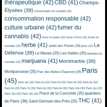
thérapeutique
(42)
CBD
(41)
Champs-
Élysées
(39)
consommation de cannabis
(32)
consommation responsable
(42)
culture urbaine
(42)
fumer du
cannabis
(42)
fumer en public
(32)
fumer à Paris
(32)
fumée de
herbe
(41)
La
Jardin des Plantes
(34)
cannabis
(32)
joints
(32)
Défense
(39)
Le Marais
(35)
Les Halles
(35)
législation du
marijuana
(41)
Montmartre
(39)
cannabis
(32)
Paris
Montparnasse
(35)
Parc des Buttes-Chaumont
(34)
(45)
Paris 1er
(32)
Paris 2e
(32)
Paris 3e
(32)
Paris 4e
(32)
Paris 5e
(32)
Paris 6e
(32)
Paris 7e
(32)
Paris 8e
(32)
Paris 9e
(32)
Paris 10e
(32)
Paris 11e
(32)
quartiers
Place de la Concorde
(35)
Paris 12e
(32)
Paris 13e
(32)
THC
(41)
de Paris
(36)
Saint-Germain-des-Prés
(35)