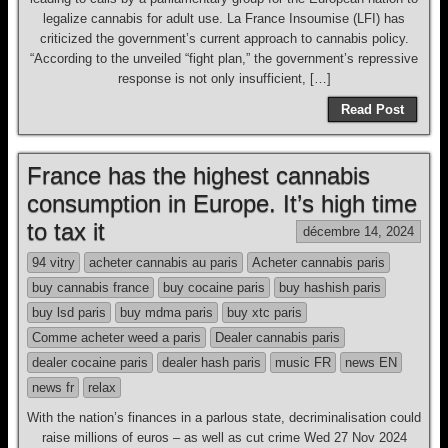
legalize cannabis for adult use. La France Insoumise (LFI) has
criticized the government’s current approach to cannabis policy.
“According to the unveiled “fight plan,” the government’s repressive
response is not only insufficient, […]
Read Post
France has the highest cannabis
consumption in Europe. It’s high time
to tax it
décembre 14, 2024
94 vitry
acheter cannabis au paris
Acheter cannabis paris
buy cannabis france
buy cocaine paris
buy hashish paris
buy lsd paris
buy mdma paris
buy xtc paris
Comme acheter weed a paris
Dealer cannabis paris
dealer cocaine paris
dealer hash paris
music FR
news EN
news fr
relax
With the nation’s finances in a parlous state, decriminalisation could
raise millions of euros – as well as cut crime Wed 27 Nov 2024