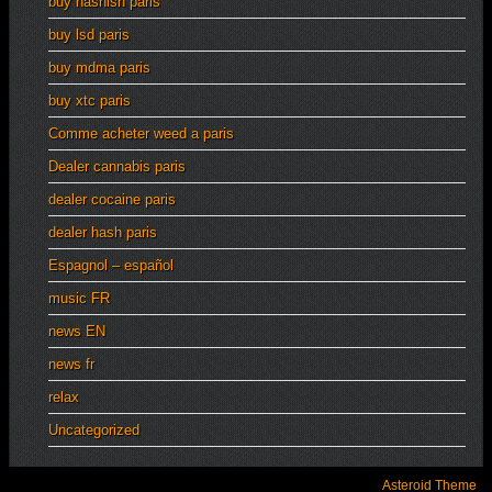
buy hashish paris
buy lsd paris
buy mdma paris
buy xtc paris
Comme acheter weed a paris
Dealer cannabis paris
dealer cocaine paris
dealer hash paris
Espagnol – español
music FR
news EN
news fr
relax
Uncategorized
Asteroid Theme