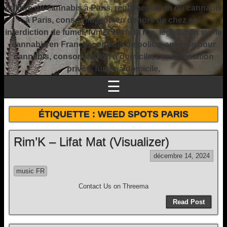
culture du cannabis à Paris, réglementation du cannabis
à Paris, consommation en dehors de chez soi,
interdiction de fumer, fumer dans la rue, législation sur le
cannabis en France, contrôle de police, amende pour
cannabis, consommation à domicile, consommation
privée, fumer à domicile,
☰
ÉTIQUETTE :
WEED SPOTS PARIS
Rim’K – Lifat Mat (Visualizer)
décembre 14, 2024
music FR
Contact Us on Threema
Read Post