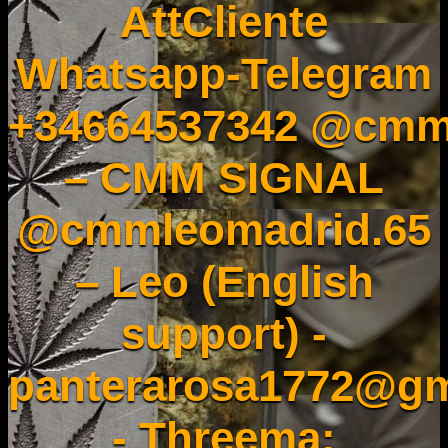
AttCliente
Whatsapp-Telegram
+34664537342 @cmm
– CMM SIGNAL
@cmmleomadrid.65
– Leo (English
support) -
panterarosa1772@gm
- Threema: