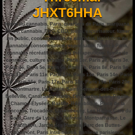
JHXT6HHA
fumer du cannabis, Paris, quartiers de Paris, marijuana,
herbe, cannabis, THC, CBD, joints, vaporisateur, fumer
en public, consommation de cannabis, législation du
cannabis, consommation responsable, fumer à Paris,
cannabis récréatif, cannabis thérapeutique, fumée de
cannabis, culture urbaine, Paris 1er, Paris 2e, Paris 3e,
Paris 4e, Paris 5e, Paris 6e, Paris 7e, Paris 8e, Paris 9e,
Paris 10e, Paris 11e, Paris 12e, Paris 13e, Paris 14e, Paris
15e, Paris 16e, Paris 17e, Paris 18e, Paris 19e, Paris 20e,
Montmartre, Le Marais, Saint-Germain-des-Prés,
Belleville, Canal Saint-Martin, Le Quartier Latin, Pigalle,
Champs-Élysées, Bastille, République, Place de la
Concorde, Trocadéro, Luxembourg, Les Halles, Gare du
Nord, Gare de Lyon, La Défense, Montparnasse, Le
Panthéon, Jardin des Plantes, Parc des Buttes-
Chaumont, Paris intra-muros, banlieue parisienne,