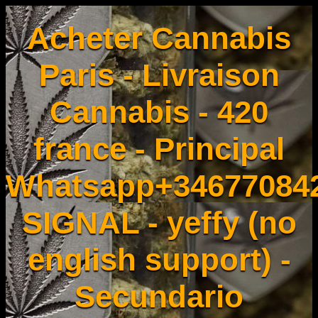
Acheter Cannabis
Paris - Livraison
Cannabis - 420
france - Principal
Whatsapp+34677084
SIGNAL - yeffy (no
english support) -
Secundario