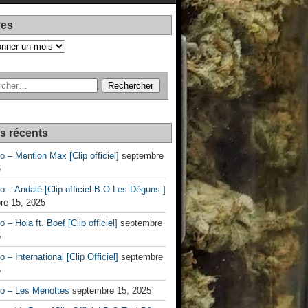
ves
es récents
no – Mention Max [Clip officiel]
septembre
5
no – Andalé [Clip officiel B.O Les Déguns ]
re 15, 2025
o – Hola ft. Boef [Clip officiel]
septembre
5
o – International [Clip Officiel]
septembre
5
no – Les Menottes
septembre 15, 2025