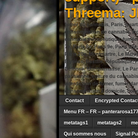
Threema: 
fumer du cannabis, Paris, quart
consommation de cannabis, légi
cannabis thérapeutique, fumée de
7e, Paris 8e, Paris 9e, Paris 10e
Paris 20e, Montmartre, Le Marais
Élysées, Bastille, République,
Défense, Montparnasse, Le Pant
parisienne, culture du cannabi
interdiction de fumer, fumer da
consommation à domicile, cons
Contact
Encrypted Conta
Menu FR – FR – panterarosa17
metatags1
metatags2
me
Qui sommes nous
Signal Pu