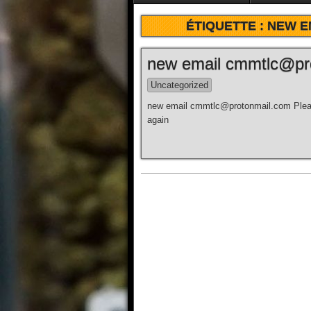
ÉTIQUETTE :
NEW E
new email cmmtlc@pr
Uncategorized
new email cmmtlc@protonmail.com Pleas
again