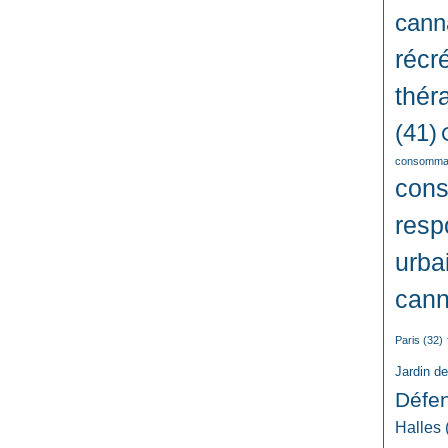
cann
récré
thér
(41)
consommat
con
resp
urba
cann
Paris
(32)
Jardin d
Défe
Halles