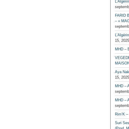
L’Algéri
septemb
FARID 
– « MAG
septemb
L’Algéri
15, 202
MHD – 
VEGEDR
MAISO
Aya Naka
15, 202
MHD – A
septemb
MHD – A
septemb
Rim’K – 
Suri Se
(Prod. M