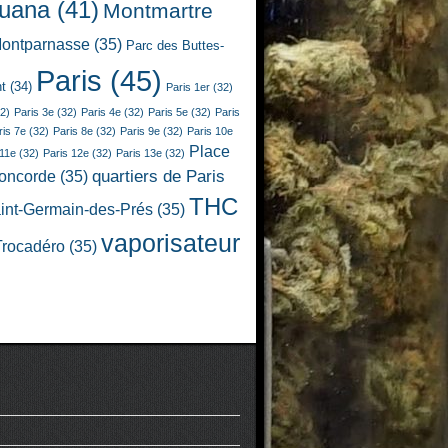
juana
(41)
Montmartre
ontparnasse
(35)
Parc des Buttes-
Paris
(45)
t
(34)
Paris 1er
(32)
2)
Paris 3e
(32)
Paris 4e
(32)
Paris 5e
(32)
Paris
ris 7e
(32)
Paris 8e
(32)
Paris 9e
(32)
Paris 10e
Place
 11e
(32)
Paris 12e
(32)
Paris 13e
(32)
quartiers de Paris
Concorde
(35)
THC
int-Germain-des-Prés
(35)
vaporisateur
Trocadéro
(35)