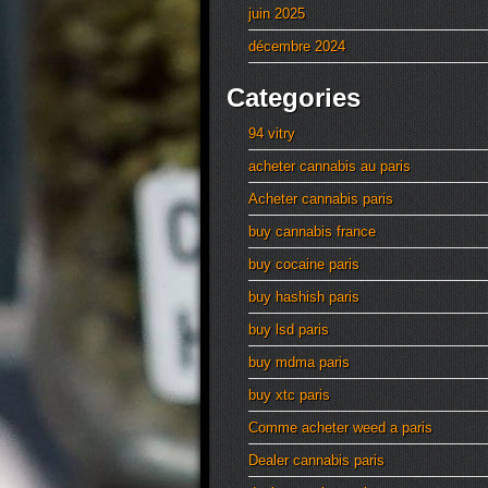
juin 2025
décembre 2024
Categories
94 vitry
acheter cannabis au paris
Acheter cannabis paris
buy cannabis france
buy cocaine paris
buy hashish paris
buy lsd paris
buy mdma paris
buy xtc paris
Comme acheter weed a paris
Dealer cannabis paris