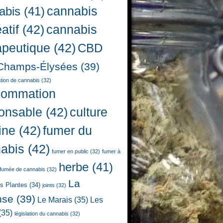
cannabis
abis
(41)
atif
(42)
cannabis
apeutique
(42)
CBD
Champs-Élysées
(39)
ion de cannabis
(32)
sommation
onsable
(42)
culture
ine
(42)
fumer du
abis
(42)
fumer en public
(32)
fumer à
herbe
(41)
fumée de cannabis
(32)
La
es Plantes
(34)
joints
(32)
nse
(39)
Le Marais
(35)
Les
(35)
législation du cannabis
(32)