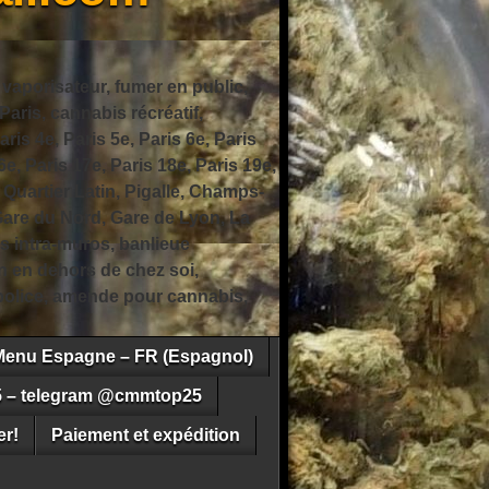
 vaporisateur, fumer en public,
ris, cannabis récréatif,
ris 4e, Paris 5e, Paris 6e, Paris
6e, Paris 17e, Paris 18e, Paris 19e,
 Quartier Latin, Pigalle, Champs-
Gare du Nord, Gare de Lyon, La
s intra-muros, banlieue
n en dehors de chez soi,
e police, amende pour cannabis,
Menu Espagne – FR (Espagnol)
5 – telegram @cmmtop25
r!
Paiement et expédition