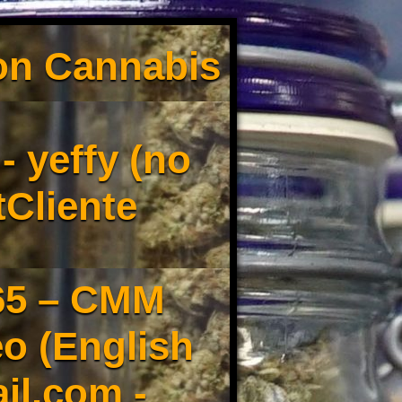
son Cannabis
 yeffy (no
tCliente
65 – CMM
o (English
il.com -