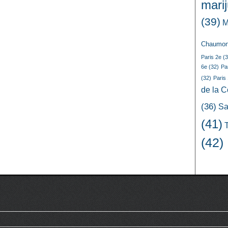
mari
(39)
M
Chaumon
Paris 2e
(3
6e
(32)
Pa
(32)
Paris
de la 
(36)
Sa
(41)
(42)