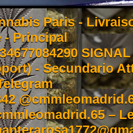
nnabis Paris - Livrai
 - Principal
4677084290 SIGNAL -
port) - Secundario At
Telegram
342 @cmmleomadrid.
mleomadrid.65 – Le
 panterarosa1772@gma