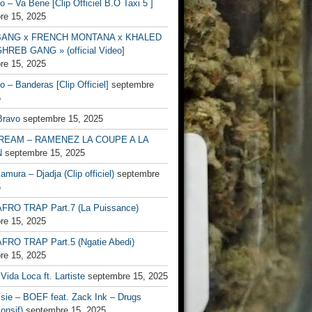
no – Va Bene [Clip Officiel B.O Taxi 5 ]
re 15, 2025
BANG x FRENCH MONTANA x KHALED
HREB GANG » (official Video]
re 15, 2025
no – Banderas [Clip Officiel]
septembre
5
Bravo
septembre 15, 2025
EAM – RAMENEZ LA COUPE A LA
N
septembre 15, 2025
mura – Djadja (Clip officiel)
septembre
5
FRO TRAP Part.7 (La Puissance)
re 15, 2025
FRO TRAP Part.5 (Ngatie Abedi)
re 15, 2025
Vida Loca ft. Lartiste
septembre 15, 2025
ssie – BOEF feat. Zack Ink – Drugs
onsif)
septembre 15, 2025