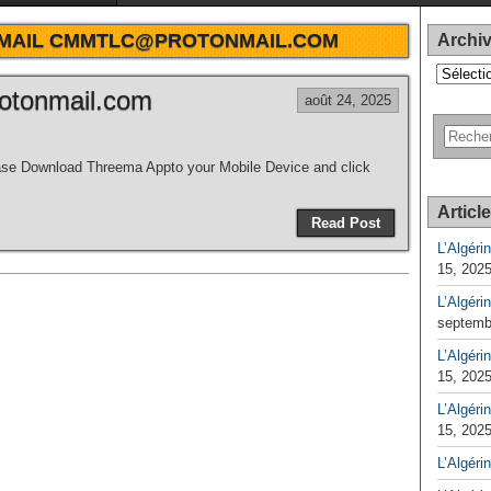
MAIL CMMTLC@PROTONMAIL.COM
Archi
Archives
otonmail.com
août 24, 2025
e Download Threema Appto your Mobile Device and click
Articl
Read Post
L’Algéri
15, 202
L’Algéri
septemb
L’Algérin
15, 202
L’Algérin
15, 202
L’Algéri