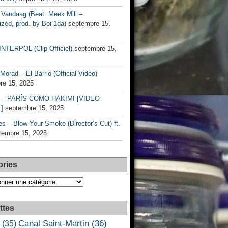
Vandaag (Beat: Meek Mill –
zed, prod. by Boi-1da)
septembre 15,
INTERPOL (Clip Officiel)
septembre 15,
Morad – El Barrio (Official Video)
re 15, 2025
– PARÍS COMO HAKIMI [VIDEO
]
septembre 15, 2025
s – Blow Your Smoke (Director’s Cut) ft.
tembre 15, 2025
ories
es
ttes
Canal Saint-Martin
(36)
(35)