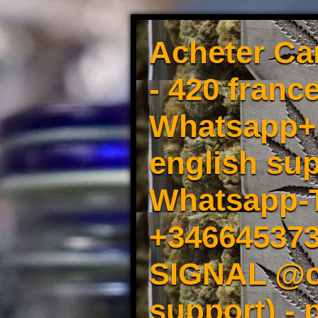
Acheter Ca
- 420 france
Whatsapp+3
english sup
Whatsapp-
+34664537
SIGNAL @cm
support) -