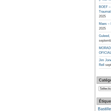
BOEF – 
Traumati
2025
Maes – 
2025
Guleed, 
septemb
MORAD 
OFICIAL
Jim Jone
Rell
sep
Catég
Catégori
Étique
Bastille