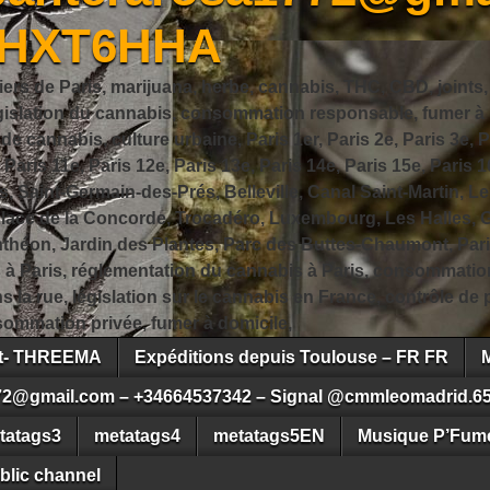
JHXT6HHA
iers de Paris, marijuana, herbe, cannabis, THC, CBD, joints,
slation du cannabis, consommation responsable, fumer à Pa
 cannabis, culture urbaine, Paris 1er, Paris 2e, Paris 3e, Pa
, Paris 11e, Paris 12e, Paris 13e, Paris 14e, Paris 15e, Paris 1
, Saint-Germain-des-Prés, Belleville, Canal Saint-Martin, Le
 Place de la Concorde, Trocadéro, Luxembourg, Les Halles, 
héon, Jardin des Plantes, Parc des Buttes-Chaumont, Pari
s à Paris, réglementation du cannabis à Paris, consommatio
ns la rue, législation sur le cannabis en France, contrôle d
ommation privée, fumer à domicile,
ct- THREEMA
Expéditions depuis Toulouse – FR FR
72@gmail.com – +34664537342 – Signal @cmmleomadrid.6
tatags3
metatags4
metatags5EN
Musique P’Fume
blic channel