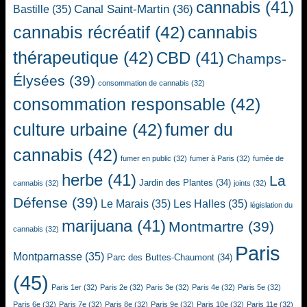
cannabis
(41)
Canal Saint-Martin
(36)
Bastille
(35)
cannabis récréatif
(42)
cannabis
thérapeutique
(42)
CBD
(41)
Champs-
Élysées
(39)
consommation de cannabis
(32)
consommation responsable
(42)
culture urbaine
(42)
fumer du
cannabis
(42)
fumer en public
(32)
fumer à Paris
(32)
fumée de
herbe
(41)
La
Jardin des Plantes
(34)
cannabis
(32)
joints
(32)
Défense
(39)
Le Marais
(35)
Les Halles
(35)
législation du
marijuana
(41)
Montmartre
(39)
cannabis
(32)
Paris
Montparnasse
(35)
Parc des Buttes-Chaumont
(34)
(45)
Paris 1er
(32)
Paris 2e
(32)
Paris 3e
(32)
Paris 4e
(32)
Paris 5e
(32)
Paris 6e
(32)
Paris 7e
(32)
Paris 8e
(32)
Paris 9e
(32)
Paris 10e
(32)
Paris 11e
(32)