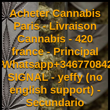
Acheter Cannabis
Paris - Livraison
Cannabis - 420
france - Principal
Whatsapp+34677084
SIGNAL - yeffy (no
english support) -
Secundario