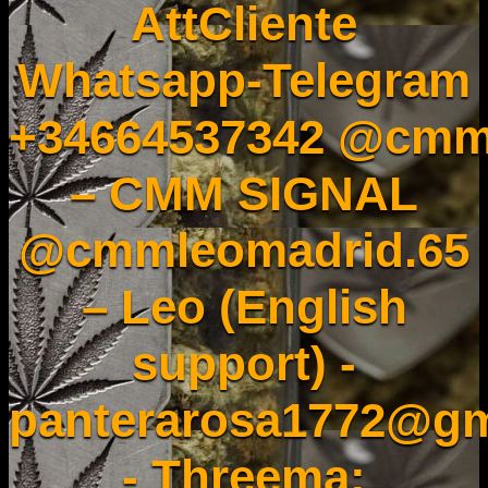
AttCliente
Whatsapp-Telegram
+34664537342 @cmm
– CMM SIGNAL
@cmmleomadrid.65
– Leo (English
support) -
panterarosa1772@gm
- Threema: