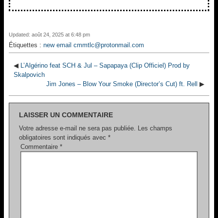
Updated: août 24, 2025 at 6:48 pm
Étiquettes :
new email cmmtlc@protonmail.com
◀
L’Algérino feat SCH & Jul – Sapapaya (Clip Officiel) Prod by
Skalpovich
Jim Jones – Blow Your Smoke (Director’s Cut) ft. Rell
▶
LAISSER UN COMMENTAIRE
Votre adresse e-mail ne sera pas publiée.
Les champs
obligatoires sont indiqués avec
*
Commentaire
*