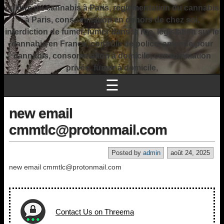
culture du cannabis à Paris, réglementation du cannabis
à Paris, consommation en dehors de chez soi,
interdiction de fumer, fumer dans la rue, législation sur le
cannabis en France, contrôle de police, amende pour
cannabis, consommation à domicile, consommation
privée, fumer à domicile,
☰
new email
cmmtlc@protonmail.com
Posted by
admin
août 24, 2025
new email cmmtlc@protonmail.com
Contact Us on Threema