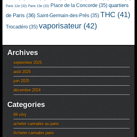
quartiers
Place de la Concorde
(35)
Paris 12e
(32)
Paris 13e
(32)
THC
(41)
de Paris
(36)
Saint-Germain-des-Prés
(35)
vaporisateur
(42)
Trocadéro
(35)
Archives
septembre 2025
août 2025
juin 2025
décembre 2024
Categories
94 vitry
acheter cannabis au paris
Acheter cannabis paris