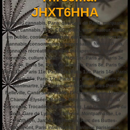
JHXT6HHA
fumer du cannabis, Paris, quartiers de Paris, marijuana,
herbe, cannabis, THC, CBD, joints, vaporisateur, fumer
en public, consommation de cannabis, législation du
cannabis, consommation responsable, fumer à Paris,
cannabis récréatif, cannabis thérapeutique, fumée de
cannabis, culture urbaine, Paris 1er, Paris 2e, Paris 3e,
Paris 4e, Paris 5e, Paris 6e, Paris 7e, Paris 8e, Paris 9e,
Paris 10e, Paris 11e, Paris 12e, Paris 13e, Paris 14e, Paris
15e, Paris 16e, Paris 17e, Paris 18e, Paris 19e, Paris 20e,
Montmartre, Le Marais, Saint-Germain-des-Prés,
Belleville, Canal Saint-Martin, Le Quartier Latin, Pigalle,
Champs-Élysées, Bastille, République, Place de la
Concorde, Trocadéro, Luxembourg, Les Halles, Gare du
Nord, Gare de Lyon, La Défense, Montparnasse, Le
Panthéon, Jardin des Plantes, Parc des Buttes-
Chaumont, Paris intra-muros, banlieue parisienne,