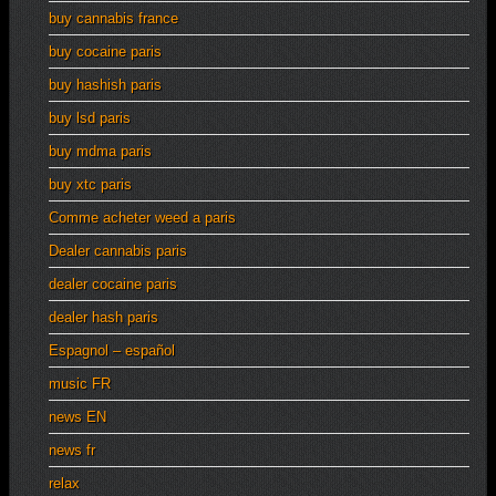
buy cannabis france
buy cocaine paris
buy hashish paris
buy lsd paris
buy mdma paris
buy xtc paris
Comme acheter weed a paris
Dealer cannabis paris
dealer cocaine paris
dealer hash paris
Espagnol – español
music FR
news EN
news fr
relax