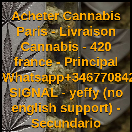
Acheter Cannabis
Paris - Livraison
Cannabis - 420
france - Principal
Whatsapp+34677084
SIGNAL - yeffy (no
english support) -
Secundario