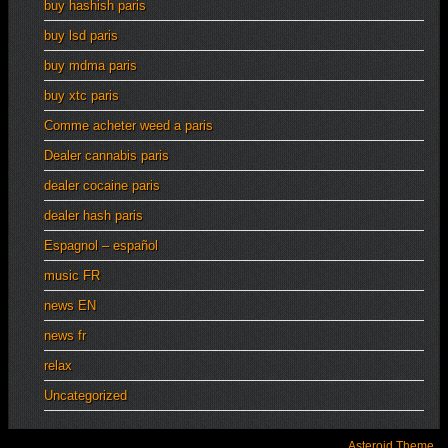
buy hashish paris
buy lsd paris
buy mdma paris
buy xtc paris
Comme acheter weed a paris
Dealer cannabis paris
dealer cocaine paris
dealer hash paris
Espagnol – español
music FR
news EN
news fr
relax
Uncategorized
Asteroid Theme