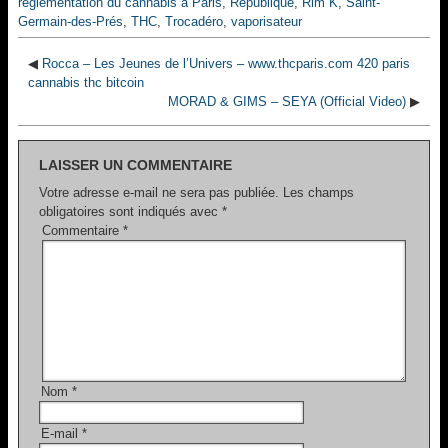
réglementation du cannabis à Paris
,
République
,
Rim K
,
Saint-
Germain-des-Prés
,
THC
,
Trocadéro
,
vaporisateur
◀
Rocca – Les Jeunes de l’Univers – www.thcparis.com 420 paris
cannabis thc bitcoin
MORAD & GIMS – SEYA (Official Video)
▶
LAISSER UN COMMENTAIRE
Votre adresse e-mail ne sera pas publiée.
Les champs
obligatoires sont indiqués avec
*
Commentaire
*
Nom
*
E-mail
*