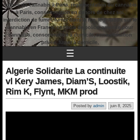
culture du cannabis à Paris, réglementation du cannabis
à Paris, consommation en dehors de chez soi,
interdiction de fumer, fumer dans la rue, législation sur le
cannabis en France, contrôle de police, amende pour
cannabis, consommation à domicile, consommation
privée, fumer à domicile,
☰
Algerie Solidarite La continuite
vl Kery James, Diam’S, Loostik,
Rim K, Flynt, MKM prod
Posted by
admin
juin 8, 2025