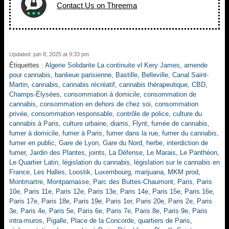
Contact Us on Threema
Updated: juin 8, 2025 at 9:33 pm
Étiquettes :
Algerie Solidarite La continuite vl Kery James
,
amende
pour cannabis
,
banlieue parisienne
,
Bastille
,
Belleville
,
Canal Saint-
Martin
,
cannabis
,
cannabis récréatif
,
cannabis thérapeutique
,
CBD
,
Champs-Élysées
,
consommation à domicile
,
consommation de
cannabis
,
consommation en dehors de chez soi
,
consommation
privée
,
consommation responsable
,
contrôle de police
,
culture du
cannabis à Paris
,
culture urbaine
,
diams
,
Flynt
,
fumée de cannabis
,
fumer à domicile
,
fumer à Paris
,
fumer dans la rue
,
fumer du cannabis
,
fumer en public
,
Gare de Lyon
,
Gare du Nord
,
herbe
,
interdiction de
fumer
,
Jardin des Plantes
,
joints
,
La Défense
,
Le Marais
,
Le Panthéon
,
Le Quartier Latin
,
législation du cannabis
,
législation sur le cannabis en
France
,
Les Halles
,
Loostik
,
Luxembourg
,
marijuana
,
MKM prod
,
Montmartre
,
Montparnasse
,
Parc des Buttes-Chaumont
,
Paris
,
Paris
10e
,
Paris 11e
,
Paris 12e
,
Paris 13e
,
Paris 14e
,
Paris 15e
,
Paris 16e
,
Paris 17e
,
Paris 18e
,
Paris 19e
,
Paris 1er
,
Paris 20e
,
Paris 2e
,
Paris
3e
,
Paris 4e
,
Paris 5e
,
Paris 6e
,
Paris 7e
,
Paris 8e
,
Paris 9e
,
Paris
intra-muros
,
Pigalle
,
Place de la Concorde
,
quartiers de Paris
,