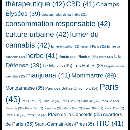
thérapeutique
(42)
CBD
(41)
Champs-
Élysées
(39)
consommation de cannabis
(32)
consommation responsable
(42)
culture urbaine
(42)
fumer du
cannabis
(42)
fumer en public
(32)
fumer à Paris
(32)
fumée de
herbe
(41)
La
Jardin des Plantes
(34)
cannabis
(32)
joints
(32)
Défense
(39)
Le Marais
(35)
Les Halles
(35)
législation du
marijuana
(41)
Montmartre
(39)
cannabis
(32)
Paris
Montparnasse
(35)
Parc des Buttes-Chaumont
(34)
(45)
Paris 1er
(32)
Paris 2e
(32)
Paris 3e
(32)
Paris 4e
(32)
Paris 5e
(32)
Paris 6e
(32)
Paris 7e
(32)
Paris 8e
(32)
Paris 9e
(32)
Paris 10e
(32)
Paris 11e
(32)
quartiers
Place de la Concorde
(35)
Paris 12e
(32)
Paris 13e
(32)
THC
(41)
de Paris
(36)
Saint-Germain-des-Prés
(35)