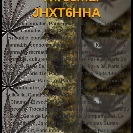
JHXT6HHA
fumer du cannabis, Paris, quartiers de Paris, marijuana,
herbe, cannabis, THC, CBD, joints, vaporisateur, fumer
en public, consommation de cannabis, législation du
cannabis, consommation responsable, fumer à Paris,
cannabis récréatif, cannabis thérapeutique, fumée de
cannabis, culture urbaine, Paris 1er, Paris 2e, Paris 3e,
Paris 4e, Paris 5e, Paris 6e, Paris 7e, Paris 8e, Paris 9e,
Paris 10e, Paris 11e, Paris 12e, Paris 13e, Paris 14e, Paris
15e, Paris 16e, Paris 17e, Paris 18e, Paris 19e, Paris 20e,
Montmartre, Le Marais, Saint-Germain-des-Prés,
Belleville, Canal Saint-Martin, Le Quartier Latin, Pigalle,
Champs-Élysées, Bastille, République, Place de la
Concorde, Trocadéro, Luxembourg, Les Halles, Gare du
Nord, Gare de Lyon, La Défense, Montparnasse, Le
Panthéon, Jardin des Plantes, Parc des Buttes-
Chaumont, Paris intra-muros, banlieue parisienne,