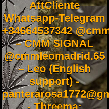
AttCliente
Whatsapp-Telegram
+34664537342 @cmm
– CMM SIGNAL
@cmmleomadrid.65
– Leo (English
support) -
panterarosa1772@gm
- Threema: